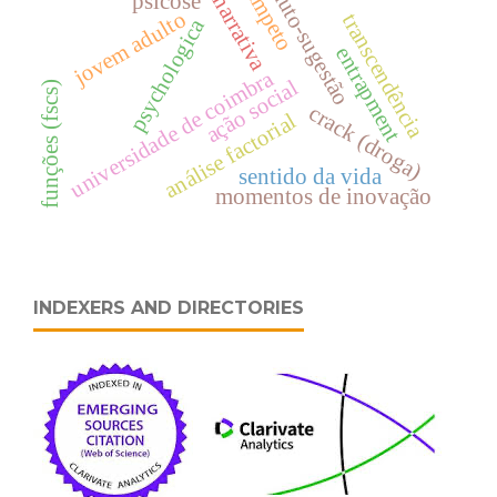
Ãmpeto
auto-sugestão
psicose
narrativa
jovem adulto
transcendência
psychologica
entrapment
universidade de coimbra
ação social
funções (fscs)
crack (droga)
análise factorial
sentido da vida
momentos de inovação
INDEXERS AND DIRECTORIES