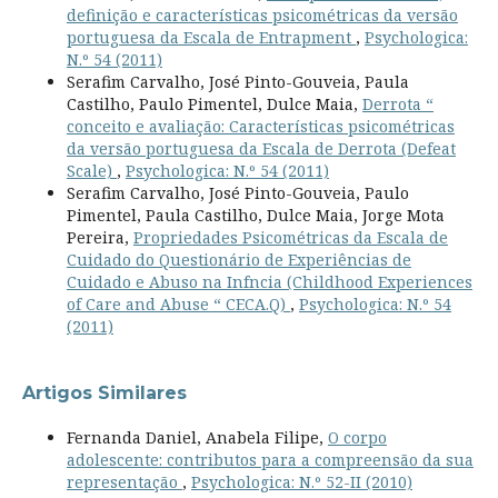
definição e características psicométricas da versão
portuguesa da Escala de Entrapment
,
Psychologica:
N.º 54 (2011)
Serafim Carvalho, José Pinto-Gouveia, Paula
Castilho, Paulo Pimentel, Dulce Maia,
Derrota “
conceito e avaliação: Características psicométricas
da versão portuguesa da Escala de Derrota (Defeat
Scale)
,
Psychologica: N.º 54 (2011)
Serafim Carvalho, José Pinto-Gouveia, Paulo
Pimentel, Paula Castilho, Dulce Maia, Jorge Mota
Pereira,
Propriedades Psicométricas da Escala de
Cuidado do Questionário de Experiências de
Cuidado e Abuso na Infncia (Childhood Experiences
of Care and Abuse “ CECA.Q)
,
Psychologica: N.º 54
(2011)
Artigos Similares
Fernanda Daniel, Anabela Filipe,
O corpo
adolescente: contributos para a compreensão da sua
representação
,
Psychologica: N.º 52-II (2010)