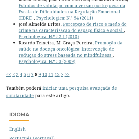
Estudos de validação com a versão portuguesa da
Escala de Dificuldades na Regulação Emocional
(EDRE)
,
Psychologica: N.º 54 (2011)
José Almeida Brites,
Percepção de risco e medo do
crime na caracterização do espaço físico e social
,
Psychologica: N.º 52-I (2010)
Ricardo Teixeira, M. Graça Pereira,
Promoção da
saúde na doença oncológica: Intervenção de
redução do stress baseada no mindfulness
,
Psychologica: N.º 50 (2009)
<<
<
3
4
5
6
7
8
9
10
11
12
>
>>
Também poderá
iniciar uma pesquisa avançada de
similaridade
para este artigo.
IDIOMA
English
Português (Portugal)