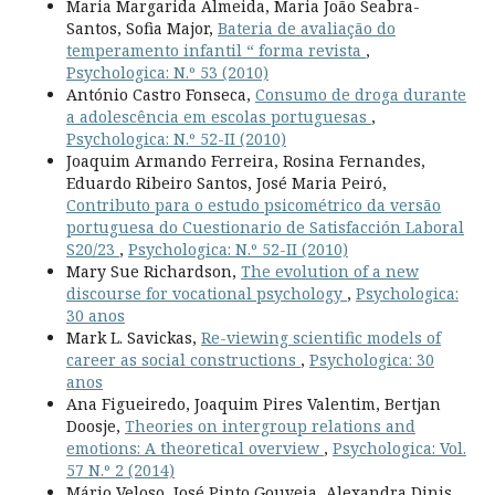
Maria Margarida Almeida, Maria João Seabra-
Santos, Sofia Major,
Bateria de avaliação do
temperamento infantil “ forma revista
,
Psychologica: N.º 53 (2010)
António Castro Fonseca,
Consumo de droga durante
a adolescência em escolas portuguesas
,
Psychologica: N.º 52-II (2010)
Joaquim Armando Ferreira, Rosina Fernandes,
Eduardo Ribeiro Santos, José Maria Peiró,
Contributo para o estudo psicométrico da versão
portuguesa do Cuestionario de Satisfacción Laboral
S20/23
,
Psychologica: N.º 52-II (2010)
Mary Sue Richardson,
The evolution of a new
discourse for vocational psychology
,
Psychologica:
30 anos
Mark L. Savickas,
Re-viewing scientific models of
career as social constructions
,
Psychologica: 30
anos
Ana Figueiredo, Joaquim Pires Valentim, Bertjan
Doosje,
Theories on intergroup relations and
emotions: A theoretical overview
,
Psychologica: Vol.
57 N.º 2 (2014)
Mário Veloso, José Pinto Gouveia, Alexandra Dinis,