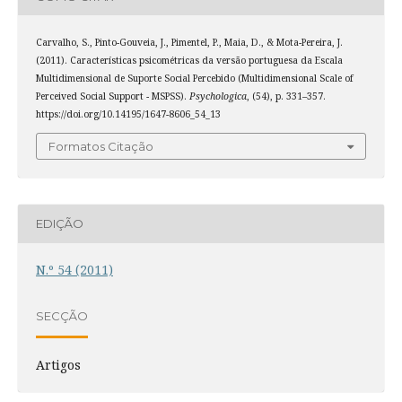
Carvalho, S., Pinto-Gouveia, J., Pimentel, P., Maia, D., & Mota-Pereira, J.
(2011). Características psicométricas da versão portuguesa da Escala
Multidimensional de Suporte Social Percebido (Multidimensional Scale of
Perceived Social Support - MSPSS).
Psychologica
, (54), p. 331–357.
https://doi.org/10.14195/1647-8606_54_13
Formatos Citação
EDIÇÃO
N.º 54 (2011)
SECÇÃO
Artigos