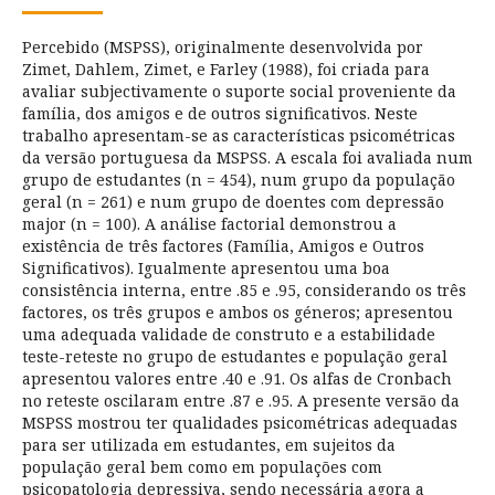
Percebido (MSPSS), originalmente desenvolvida por
Zimet, Dahlem, Zimet, e Farley (1988), foi criada para
avaliar subjectivamente o suporte social proveniente da
família, dos amigos e de outros significativos. Neste
trabalho apresentam-se as características psicométricas
da versão portuguesa da MSPSS. A escala foi avaliada num
grupo de estudantes (n = 454), num grupo da população
geral (n = 261) e num grupo de doentes com depressão
major (n = 100). A análise factorial demonstrou a
existência de três factores (Família, Amigos e Outros
Significativos). Igualmente apresentou uma boa
consistência interna, entre .85 e .95, considerando os três
factores, os três grupos e ambos os géneros; apresentou
uma adequada validade de construto e a estabilidade
teste-reteste no grupo de estudantes e população geral
apresentou valores entre .40 e .91. Os alfas de Cronbach
no reteste oscilaram entre .87 e .95. A presente versão da
MSPSS mostrou ter qualidades psicométricas adequadas
para ser utilizada em estudantes, em sujeitos da
população geral bem como em populações com
psicopatologia depressiva, sendo necessária agora a