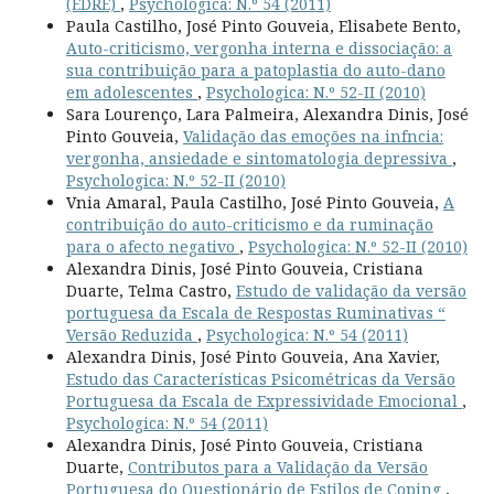
(EDRE)
,
Psychologica: N.º 54 (2011)
Paula Castilho, José Pinto Gouveia, Elisabete Bento,
Auto-criticismo, vergonha interna e dissociação: a
sua contribuição para a patoplastia do auto-dano
em adolescentes
,
Psychologica: N.º 52-II (2010)
Sara Lourenço, Lara Palmeira, Alexandra Dinis, José
Pinto Gouveia,
Validação das emoções na infncia:
vergonha, ansiedade e sintomatologia depressiva
,
Psychologica: N.º 52-II (2010)
Vnia Amaral, Paula Castilho, José Pinto Gouveia,
A
contribuição do auto-criticismo e da ruminação
para o afecto negativo
,
Psychologica: N.º 52-II (2010)
Alexandra Dinis, José Pinto Gouveia, Cristiana
Duarte, Telma Castro,
Estudo de validação da versão
portuguesa da Escala de Respostas Ruminativas “
Versão Reduzida
,
Psychologica: N.º 54 (2011)
Alexandra Dinis, José Pinto Gouveia, Ana Xavier,
Estudo das Características Psicométricas da Versão
Portuguesa da Escala de Expressividade Emocional
,
Psychologica: N.º 54 (2011)
Alexandra Dinis, José Pinto Gouveia, Cristiana
Duarte,
Contributos para a Validação da Versão
Portuguesa do Questionário de Estilos de Coping
,