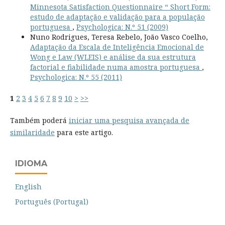
Minnesota Satisfaction Questionnaire “ Short Form:
estudo de adaptação e validação para a população
portuguesa
,
Psychologica: N.º 51 (2009)
Nuno Rodrigues, Teresa Rebelo, João Vasco Coelho,
Adaptação da Escala de Inteligência Emocional de
Wong e Law (WLEIS) e análise da sua estrutura
factorial e fiabilidade numa amostra portuguesa
,
Psychologica: N.º 55 (2011)
1
2
3
4
5
6
7
8
9
10
>
>>
Também poderá
iniciar uma pesquisa avançada de
similaridade
para este artigo.
IDIOMA
English
Português (Portugal)