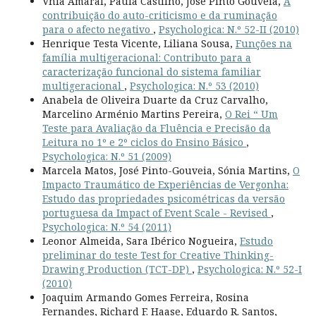
Vnia Amaral, Paula Castilho, José Pinto Gouveia,
A
contribuição do auto-criticismo e da ruminação
para o afecto negativo
,
Psychologica: N.º 52-II (2010)
Henrique Testa Vicente, Liliana Sousa,
Funções na
família multigeracional: Contributo para a
caracterização funcional do sistema familiar
multigeracional
,
Psychologica: N.º 53 (2010)
Anabela de Oliveira Duarte da Cruz Carvalho,
Marcelino Arménio Martins Pereira,
O Rei “ Um
Teste para Avaliação da Fluência e Precisão da
Leitura no 1º e 2º ciclos do Ensino Básico
,
Psychologica: N.º 51 (2009)
Marcela Matos, José Pinto-Gouveia, Sónia Martins,
O
Impacto Traumático de Experiências de Vergonha:
Estudo das propriedades psicométricas da versão
portuguesa da Impact of Event Scale - Revised
,
Psychologica: N.º 54 (2011)
Leonor Almeida, Sara Ibérico Nogueira,
Estudo
preliminar do teste Test for Creative Thinking-
Drawing Production (TCT-DP)
,
Psychologica: N.º 52-I
(2010)
Joaquim Armando Gomes Ferreira, Rosina
Fernandes, Richard F. Haase, Eduardo R. Santos,