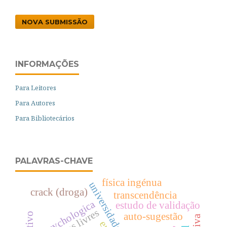
NOVA SUBMISSÃO
INFORMAÇÕES
Para Leitores
Para Autores
Para Bibliotecários
PALAVRAS-CHAVE
física ingénua
crack (droga)
transcendência
psychologica
estudo de validação
auto-sugestão