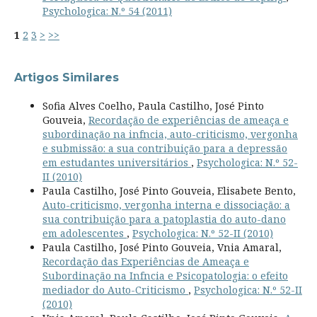
Psychologica: N.º 54 (2011)
1
2
3
>
>>
Artigos Similares
Sofia Alves Coelho, Paula Castilho, José Pinto
Gouveia,
Recordação de experiências de ameaça e
subordinação na infncia, auto-criticismo, vergonha
e submissão: a sua contribuição para a depressão
em estudantes universitários
,
Psychologica: N.º 52-
II (2010)
Paula Castilho, José Pinto Gouveia, Elisabete Bento,
Auto-criticismo, vergonha interna e dissociação: a
sua contribuição para a patoplastia do auto-dano
em adolescentes
,
Psychologica: N.º 52-II (2010)
Paula Castilho, José Pinto Gouveia, Vnia Amaral,
Recordação das Experiências de Ameaça e
Subordinação na Infncia e Psicopatologia: o efeito
mediador do Auto-Criticismo
,
Psychologica: N.º 52-II
(2010)