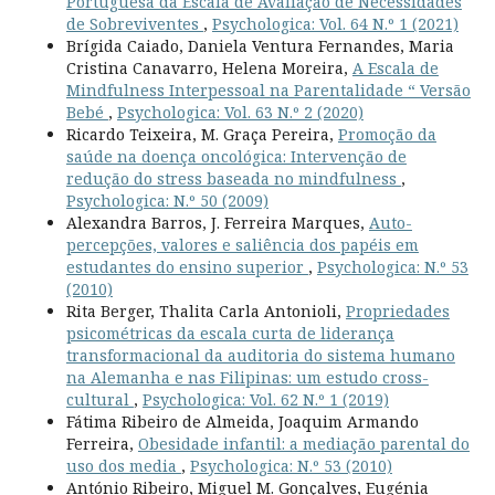
Portuguesa da Escala de Avaliação de Necessidades
de Sobreviventes
,
Psychologica: Vol. 64 N.º 1 (2021)
Brígida Caiado, Daniela Ventura Fernandes, Maria
Cristina Canavarro, Helena Moreira,
A Escala de
Mindfulness Interpessoal na Parentalidade “ Versão
Bebé
,
Psychologica: Vol. 63 N.º 2 (2020)
Ricardo Teixeira, M. Graça Pereira,
Promoção da
saúde na doença oncológica: Intervenção de
redução do stress baseada no mindfulness
,
Psychologica: N.º 50 (2009)
Alexandra Barros, J. Ferreira Marques,
Auto-
percepções, valores e saliência dos papéis em
estudantes do ensino superior
,
Psychologica: N.º 53
(2010)
Rita Berger, Thalita Carla Antonioli,
Propriedades
psicométricas da escala curta de liderança
transformacional da auditoria do sistema humano
na Alemanha e nas Filipinas: um estudo cross-
cultural
,
Psychologica: Vol. 62 N.º 1 (2019)
Fátima Ribeiro de Almeida, Joaquim Armando
Ferreira,
Obesidade infantil: a mediação parental do
uso dos media
,
Psychologica: N.º 53 (2010)
António Ribeiro, Miguel M. Gonçalves, Eugénia