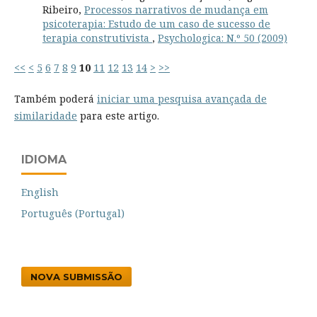
Ribeiro,
Processos narrativos de mudança em
psicoterapia: Estudo de um caso de sucesso de
terapia construtivista
,
Psychologica: N.º 50 (2009)
<<
<
5
6
7
8
9
10
11
12
13
14
>
>>
Também poderá
iniciar uma pesquisa avançada de
similaridade
para este artigo.
IDIOMA
English
Português (Portugal)
NOVA SUBMISSÃO