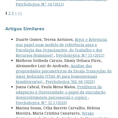
Psychologica: N.º 54 (2011)
1
2
3
>
>>
Artigos Similares
Duarte Gomes, Teresa Antunes,
Rigor e Relevncia:
que papel num modelo de referência para a
Psicologia das Organizações, do Trabalho e dos
Recursos Humanos?
,
Psychologica: N.º 55 (2011)
Matheus Svóboda Caruzo, Emmy Uehara Pires,
Alexsandro Luiz de Andrade,
Análise das
propriedades psicométricas da Escala Triangular do
Amor Reduzida (ETAS-R) para homossexuais
brasileiros(as)
,
Psychologica: Vol. 66 (2023)
Joana Cabral, Paula Mena Matos,
Preditores da
adaptação à Universidade: o papel da vinculação,
desenvolvimento psicossocial e coping
,
Psychologica: N.º 52-I (2010)
Marina Sousa, Célia Barreto Carvalho, Helena
Moreira, Maria Cristina Canavarro,
Versão