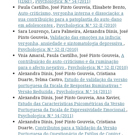
(EDRE)
,
Psychologica: N.º 54 (2011)
Paula Castilho, José Pinto Gouveia, Elisabete Bento,
Auto-criticismo, vergonha interna e dissociação: a
sua contribuição para a patoplastia do auto-dano
em adolescentes
,
Psychologica: N.º 52-II (2010)
Sara Lourenço, Lara Palmeira, Alexandra Dinis, José
Pinto Gouveia,
Validação das emoções na infncia:
vergonha, ansiedade e sintomatologia depressiva
,
Psychologica: N.º 52-II (2010)
Vnia Amaral, Paula Castilho, José Pinto Gouveia,
A
contribuição do auto-criticismo e da ruminação
para o afecto negativo
,
Psychologica: N.º 52-II (2010)
Alexandra Dinis, José Pinto Gouveia, Cristiana
Duarte, Telma Castro,
Estudo de validação da versão
portuguesa da Escala de Respostas Ruminativas “
Versão Reduzida
,
Psychologica: N.º 54 (2011)
Alexandra Dinis, José Pinto Gouveia, Ana Xavier,
Estudo das Características Psicométricas da Versão
Portuguesa da Escala de Expressividade Emocional
,
Psychologica: N.º 54 (2011)
Alexandra Dinis, José Pinto Gouveia, Cristiana
Duarte,
Contributos para a Validação da Versão
Portuguesa do Questionário de Estilos de Coping
,