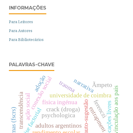
INFORMAÇÕES
Para Leitores
Para Autores
Para Bibliotecários
PALAVRAS-CHAVE
adoção
conexão social
narrativa
trauma
Ãmpeto
vinculação aos pais
transcendência
universidade de coimbra
ação social
ferenczi
física ingénua
auto-sugestão
evocações livres
entrapment
crack (droga)
análise factorial
formas (fscrs)
psychologica
adultos argentinos
rendimento escolar