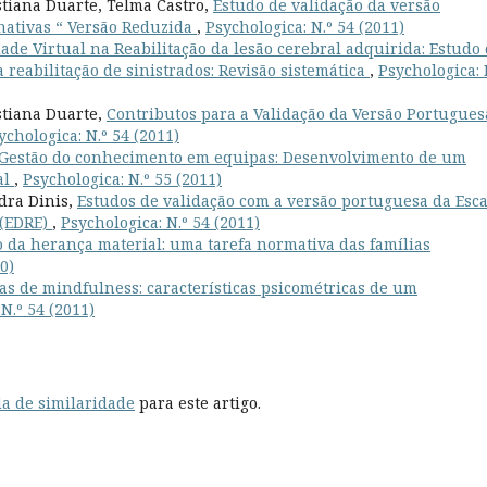
stiana Duarte, Telma Castro,
Estudo de validação da versão
nativas “ Versão Reduzida
,
Psychologica: N.º 54 (2011)
ade Virtual na Reabilitação da lesão cerebral adquirida: Estudo
 reabilitação de sinistrados: Revisão sistemática
,
Psychologica: 
stiana Duarte,
Contributos para a Validação da Versão Portugues
ychologica: N.º 54 (2011)
Gestão do conhecimento em equipas: Desenvolvimento de um
al
,
Psychologica: N.º 55 (2011)
dra Dinis,
Estudos de validação com a versão portuguesa da Esca
 (EDRE)
,
Psychologica: N.º 54 (2011)
 da herança material: uma tarefa normativa das famílias
0)
as de mindfulness: características psicométricas de um
N.º 54 (2011)
a de similaridade
para este artigo.