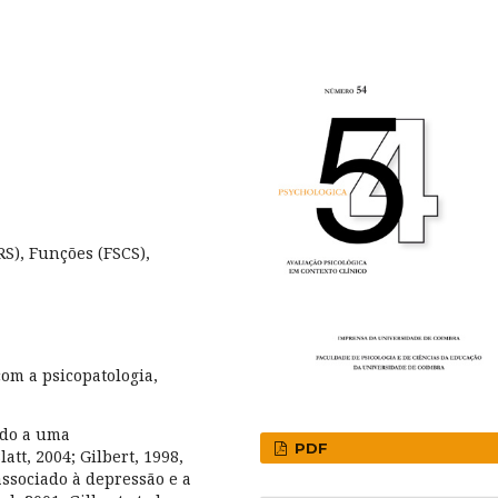
RS), Funções (FSCS),
com a psicopatologia,
ado a uma
PDF
att, 2004; Gilbert, 1998,
ssociado à depressão e a