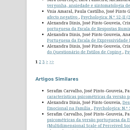
vergonha, ansiedade e sintomatologia d
Vnia Amaral, Paula Castilho, José Pinto 
afecto negativo
,
Psychologica: N.º 52-II (
Alexandra Dinis, José Pinto Gouveia, Cri
portuguesa da Escala de Respostas Rumi
Alexandra Dinis, José Pinto Gouveia, Ana
Portuguesa da Escala de Expressividade
Alexandra Dinis, José Pinto Gouveia, Cri
do Questionário de Estilos de Coping
,
Ps
1
2
3
>
>>
Artigos Similares
Serafim Carvalho, José Pinto-Gouveia, Pa
características psicométricas da versão
Alexandra Dinis, José Pinto Gouveia,
Des
Emocional na Família
,
Psychologica: N.º 
Serafim Carvalho, José Pinto-Gouveia, P
psicométricas da versão portuguesa da E
(Multidimensional Scale of Perceived So