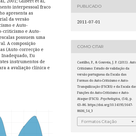
, 2001; Gilbert et al,
PUBLICADO
mento interpessoal fraco
lho apresenta as
rial da versão
2011-07-01
cismo e Auto-
-criticismo e Auto-
s escalas possuem uma
ral. A composição
COMO CITAR
las (Auto-correcção e
u Inadequado, Eu
Estes instrumentos de
Castilho, P., & Gouveia, J. P. (2011). Aut
ra a avaliação clínica e
Criticismo: Estudo de validação da
versão portuguesa da Escala das
Formas do Auto-Criticismo e Auto-
Tranquilização (FSCRS) e da Escala da
Funções do Auto-Criticismo e Auto-
Ataque (FSCS).
Psychologica
, (54), p.
63–86. https://doi.org/10.14195/1647-
8606_54_3
Formatos Citação