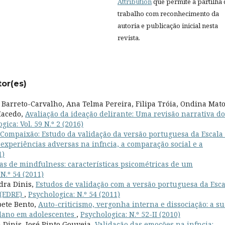
Attribution
que permite a partilha
trabalho com reconhecimento da
autoria e publicação inicial nesta
revista.
tor(es)
a Barreto-Carvalho, Ana Telma Pereira, Filipa Tróia, Ondina Mato
Macedo,
Avaliação da ideação delirante: Uma revisão narrativa do
gica: Vol. 59 N.º 2 (2016)
Compaixão: Estudo da validação da versão portuguesa da Escala
experiências adversas na infncia, a comparação social e a
1)
as de mindfulness: características psicométricas de um
N.º 54 (2011)
dra Dinis,
Estudos de validação com a versão portuguesa da Esca
 (EDRE)
,
Psychologica: N.º 54 (2011)
bete Bento,
Auto-criticismo, vergonha interna e dissociação: a su
-dano em adolescentes
,
Psychologica: N.º 52-II (2010)
 Dinis, José Pinto Gouveia,
Validação das emoções na infncia: