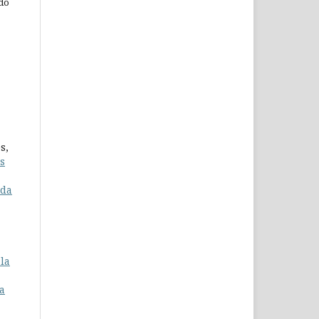
 do
s,
s
 da
la
a