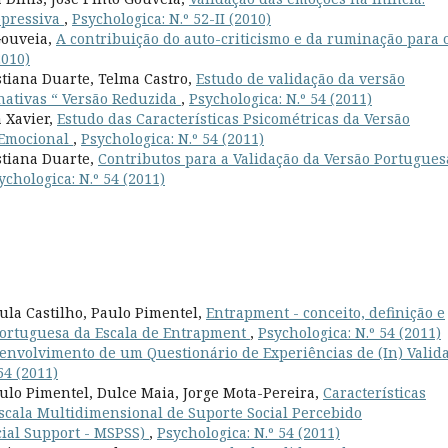
epressiva
,
Psychologica: N.º 52-II (2010)
Gouveia,
A contribuição do auto-criticismo e da ruminação para 
2010)
stiana Duarte, Telma Castro,
Estudo de validação da versão
nativas “ Versão Reduzida
,
Psychologica: N.º 54 (2011)
 Xavier,
Estudo das Características Psicométricas da Versão
 Emocional
,
Psychologica: N.º 54 (2011)
stiana Duarte,
Contributos para a Validação da Versão Portugues
ychologica: N.º 54 (2011)
ula Castilho, Paulo Pimentel,
Entrapment - conceito, definição e
 portuguesa da Escala de Entrapment
,
Psychologica: N.º 54 (2011)
envolvimento de um Questionário de Experiências de (In) Valid
54 (2011)
aulo Pimentel, Dulce Maia, Jorge Mota-Pereira,
Características
scala Multidimensional de Suporte Social Percebido
cial Support - MSPSS)
,
Psychologica: N.º 54 (2011)