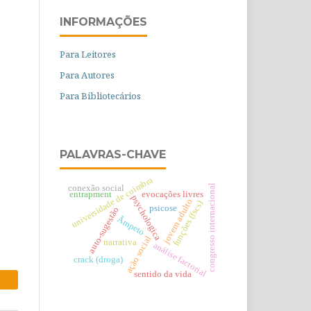
INFORMAÇÕES
Para Leitores
Para Autores
Para Bibliotecários
PALAVRAS-CHAVE
universidade de coimbra
congresso internacional
conexão social
evocações livres
entrapment
psychologica
jovem adulto
funções (fscs)
psicose
auto-sugestão
Ãmpeto
ação social
narrativa
análise factorial
crack (droga)
sentido da vida