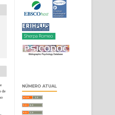
de
NÚMERO ATUAL
o de
ho