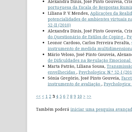
Alexandra Dinis, José Pinto Gouveia, Cri
portuguesa da Escala de Respostas Rumi
Liliana P. V. Mendes,
Aplicações da Realid
potencialidades de ambientes virtuais na
52-II (2010)
Alexandra Dinis, José Pinto Gouveia, Cri
do Questionário de Estilos de Coping
,
Ps
Leonor Cardoso, Carlos Ferreira Peralta,
instrumento de medida multidimension
Mário Veloso, José Pinto Gouveia, Alexan
de Dificuldades na Regulação Emocional
Marta Patrão, Liliana Sousa,
Transmissão
envelhecidas
,
Psychologica: N.º 52-I (201
Sónia Gregório, José Pinto Gouveia,
Facet
instrumento de avaliação
,
Psychologica: 
<<
<
1
2
3
4
5
6
7
8
9
10
>
>>
Também poderá
iniciar uma pesquisa avançad