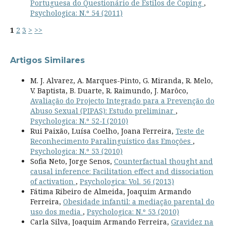
Portuguesa do Questionário de Estilos de Coping
,
Psychologica: N.º 54 (2011)
1
2
3
>
>>
Artigos Similares
M. J. Alvarez, A. Marques-Pinto, G. Miranda, R. Melo,
V. Baptista, B. Duarte, R. Raimundo, J. Marôco,
Avaliação do Projecto Integrado para a Prevenção do
Abuso Sexual (PIPAS): Estudo preliminar
,
Psychologica: N.º 52-I (2010)
Rui Paixão, Luísa Coelho, Joana Ferreira,
Teste de
Reconhecimento Paralinguístico das Emoções
,
Psychologica: N.º 53 (2010)
Sofia Neto, Jorge Senos,
Counterfactual thought and
causal inference: Facilitation effect and dissociation
of activation
,
Psychologica: Vol. 56 (2013)
Fátima Ribeiro de Almeida, Joaquim Armando
Ferreira,
Obesidade infantil: a mediação parental do
uso dos media
,
Psychologica: N.º 53 (2010)
Carla Silva, Joaquim Armando Ferreira,
Gravidez na