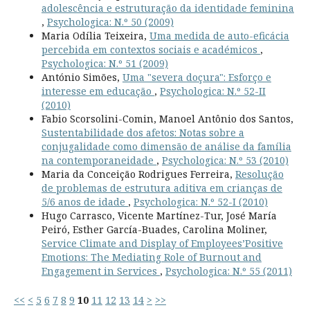
adolescência e estruturação da identidade feminina
,
Psychologica: N.º 50 (2009)
Maria Odília Teixeira,
Uma medida de auto-eficácia
percebida em contextos sociais e académicos
,
Psychologica: N.º 51 (2009)
António Simões,
Uma "severa doçura": Esforço e
interesse em educação
,
Psychologica: N.º 52-II
(2010)
Fabio Scorsolini-Comin, Manoel Antônio dos Santos,
Sustentabilidade dos afetos: Notas sobre a
conjugalidade como dimensão de análise da família
na contemporaneidade
,
Psychologica: N.º 53 (2010)
Maria da Conceição Rodrigues Ferreira,
Resolução
de problemas de estrutura aditiva em crianças de
5/6 anos de idade
,
Psychologica: N.º 52-I (2010)
Hugo Carrasco, Vicente Martínez-Tur, José María
Peiró, Esther García-Buades, Carolina Moliner,
Service Climate and Display of Employees’Positive
Emotions: The Mediating Role of Burnout and
Engagement in Services
,
Psychologica: N.º 55 (2011)
<<
<
5
6
7
8
9
10
11
12
13
14
>
>>