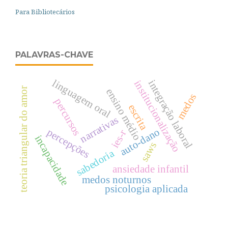
Para Bibliotecários
PALAVRAS-CHAVE
linguagem oral
integração laboral
institucionalização
teoria triangular do amor
ensino médio
medos
percursos
escrita
narrativas
auto-dano
percepções
ies-r
incapacidade
saws
sabedoria
ansiedade infantil
medos noturnos
psicologia aplicada