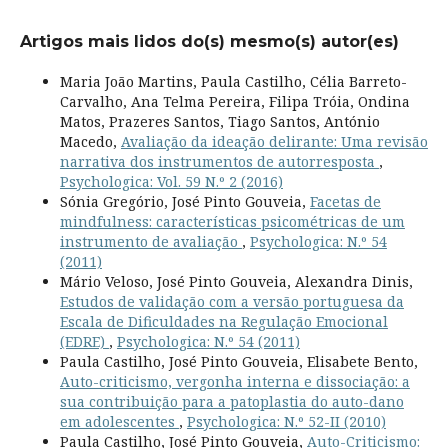
Artigos mais lidos do(s) mesmo(s) autor(es)
Maria João Martins, Paula Castilho, Célia Barreto-
Carvalho, Ana Telma Pereira, Filipa Tróia, Ondina
Matos, Prazeres Santos, Tiago Santos, António
Macedo,
Avaliação da ideação delirante: Uma revisão
narrativa dos instrumentos de autorresposta
,
Psychologica: Vol. 59 N.º 2 (2016)
Sónia Gregório, José Pinto Gouveia,
Facetas de
mindfulness: características psicométricas de um
instrumento de avaliação
,
Psychologica: N.º 54
(2011)
Mário Veloso, José Pinto Gouveia, Alexandra Dinis,
Estudos de validação com a versão portuguesa da
Escala de Dificuldades na Regulação Emocional
(EDRE)
,
Psychologica: N.º 54 (2011)
Paula Castilho, José Pinto Gouveia, Elisabete Bento,
Auto-criticismo, vergonha interna e dissociação: a
sua contribuição para a patoplastia do auto-dano
em adolescentes
,
Psychologica: N.º 52-II (2010)
Paula Castilho, José Pinto Gouveia,
Auto-Criticismo: