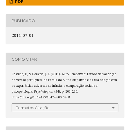
PDF
PUBLICADO
2011-07-01
COMO CITAR
Castilho, P., & Gouveia, J. P. (2011). Auto-Compaixão: Estudo da validação
da versão portuguesa da Escala da Auto-Compaixão e da sua relação com
as experiências adversas na infncia, a comparação social e a
psicopatologia.
Psychologica
, (54), p. 203–230.
https://doi.org/10.14195/1647-8606_54_8
Formatos Citação