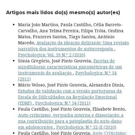
Artigos mais lidos do(s) mesmo(s) autor(es)
Maria João Martins, Paula Castilho, Célia Barreto-
Carvalho, Ana Telma Pereira, Filipa Tróia, Ondina
Matos, Prazeres Santos, Tiago Santos, António
Macedo,
Avaliação da ideação delirante: Uma revisão
narrativa dos instrumentos de autorresposta
,
Psychologica: Vol. 59 N.º 2 (2016)
Sónia Gregório, José Pinto Gouveia,
Facetas de
mindfulness: características psicométricas de um
instrumento de avaliação
,
Psychologica: N.º 54
(2011)
Mário Veloso, José Pinto Gouveia, Alexandra Dinis,
Estudos de validação com a versão portuguesa da
Escala de Dificuldades na Regulação Emocional
(EDRE)
,
Psychologica: N.º 54 (2011)
Paula Castilho, José Pinto Gouveia, Elisabete Bento,
Auto-criticismo, vergonha interna e dissociação: a
sua contribuição para a patoplastia do auto-dano
em adolescentes
,
Psychologica: N.º 52-II (2010)
Paula Castilho, José Pinto Gouveia,
Auto-Criticismo: