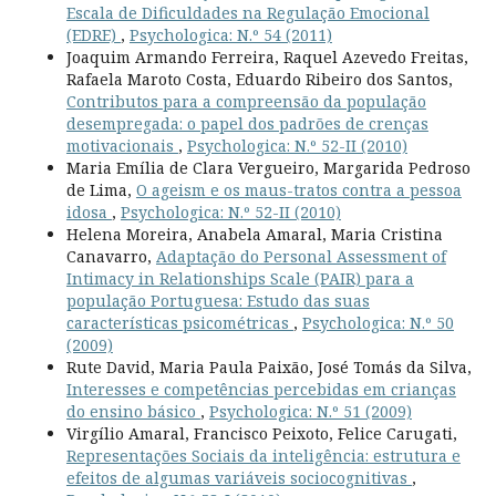
Escala de Dificuldades na Regulação Emocional
(EDRE)
,
Psychologica: N.º 54 (2011)
Joaquim Armando Ferreira, Raquel Azevedo Freitas,
Rafaela Maroto Costa, Eduardo Ribeiro dos Santos,
Contributos para a compreensão da população
desempregada: o papel dos padrões de crenças
motivacionais
,
Psychologica: N.º 52-II (2010)
Maria Emília de Clara Vergueiro, Margarida Pedroso
de Lima,
O ageism e os maus-tratos contra a pessoa
idosa
,
Psychologica: N.º 52-II (2010)
Helena Moreira, Anabela Amaral, Maria Cristina
Canavarro,
Adaptação do Personal Assessment of
Intimacy in Relationships Scale (PAIR) para a
população Portuguesa: Estudo das suas
características psicométricas
,
Psychologica: N.º 50
(2009)
Rute David, Maria Paula Paixão, José Tomás da Silva,
Interesses e competências percebidas em crianças
do ensino básico
,
Psychologica: N.º 51 (2009)
Virgílio Amaral, Francisco Peixoto, Felice Carugati,
Representações Sociais da inteligência: estrutura e
efeitos de algumas variáveis sociocognitivas
,