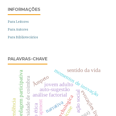
INFORMAÇÕES
Para Leitores
Para Autores
Para Bibliotecários
PALAVRAS-CHAVE
sentido da vida
momentos de inovação
abordagem participativa
Ãmpeto
universidade de coimbra
jovem adulto
auto-sugestão
evocações livres
ação social
análise factorial
psychologica
transcendência
narrativa
entrapment
psicose