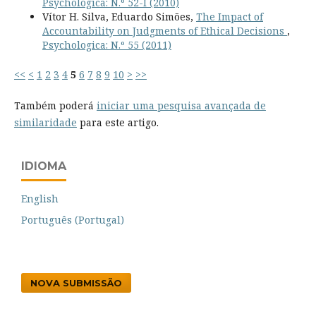
Psychologica: N.º 52-I (2010)
Vítor H. Silva, Eduardo Simões,
The Impact of
Accountability on Judgments of Ethical Decisions
,
Psychologica: N.º 55 (2011)
<<
<
1
2
3
4
5
6
7
8
9
10
>
>>
Também poderá
iniciar uma pesquisa avançada de
similaridade
para este artigo.
IDIOMA
English
Português (Portugal)
NOVA SUBMISSÃO