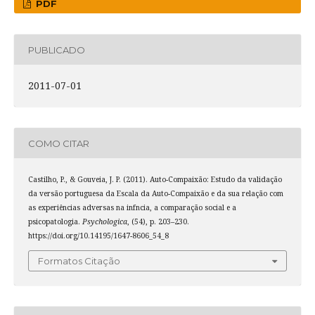
PDF
PUBLICADO
2011-07-01
COMO CITAR
Castilho, P., & Gouveia, J. P. (2011). Auto-Compaixão: Estudo da validação
da versão portuguesa da Escala da Auto-Compaixão e da sua relação com
as experiências adversas na infncia, a comparação social e a
psicopatologia.
Psychologica
, (54), p. 203–230.
https://doi.org/10.14195/1647-8606_54_8
Formatos Citação