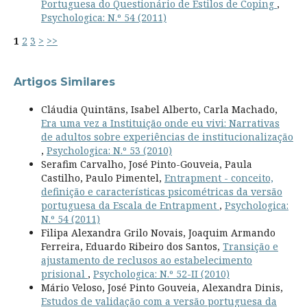
Portuguesa do Questionário de Estilos de Coping
,
Psychologica: N.º 54 (2011)
1
2
3
>
>>
Artigos Similares
Cláudia Quintãns, Isabel Alberto, Carla Machado,
Era uma vez a Instituição onde eu vivi: Narrativas
de adultos sobre experiências de institucionalização
,
Psychologica: N.º 53 (2010)
Serafim Carvalho, José Pinto-Gouveia, Paula
Castilho, Paulo Pimentel,
Entrapment - conceito,
definição e características psicométricas da versão
portuguesa da Escala de Entrapment
,
Psychologica:
N.º 54 (2011)
Filipa Alexandra Grilo Novais, Joaquim Armando
Ferreira, Eduardo Ribeiro dos Santos,
Transição e
ajustamento de reclusos ao estabelecimento
prisional
,
Psychologica: N.º 52-II (2010)
Mário Veloso, José Pinto Gouveia, Alexandra Dinis,
Estudos de validação com a versão portuguesa da