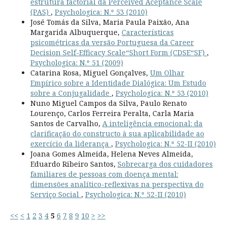
estrutura factorial da Perceived Aceptance Scale
(PAS)
,
Psychologica: N.º 53 (2010)
José Tomás da Silva, Maria Paula Paixão, Ana
Margarida Albuquerque,
Características
psicométricas da versão Portuguesa da Career
Decision Self-Efficacy Scale“Short Form (CDSE“SF)
,
Psychologica: N.º 51 (2009)
Catarina Rosa, Miguel Gonçalves,
Um Olhar
Empírico sobre a Identidade Dialógica: Um Estudo
sobre a Conjugalidade
,
Psychologica: N.º 53 (2010)
Nuno Miguel Campos da Silva, Paulo Renato
Lourenço, Carlos Ferreira Peralta, Carla Maria
Santos de Carvalho,
A inteligência emocional: da
clarificação do constructo à sua aplicabilidade ao
exercício da liderança
,
Psychologica: N.º 52-II (2010)
Joana Gomes Almeida, Helena Neves Almeida,
Eduardo Ribeiro Santos,
Sobrecarga dos cuidadores
familiares de pessoas com doença mental:
dimensões analítico-reflexivas na perspectiva do
Serviço Social
,
Psychologica: N.º 52-II (2010)
<<
<
1
2
3
4
5
6
7
8
9
10
>
>>