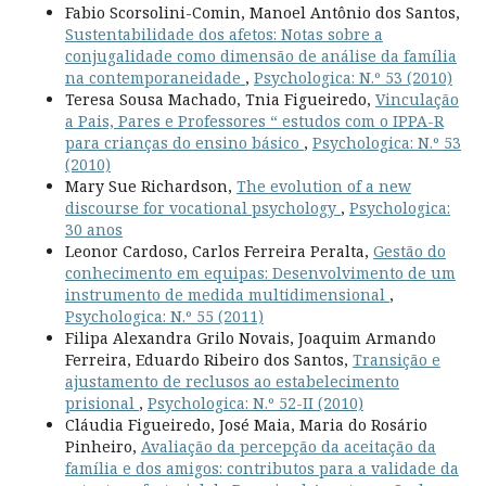
Fabio Scorsolini-Comin, Manoel Antônio dos Santos,
Sustentabilidade dos afetos: Notas sobre a
conjugalidade como dimensão de análise da família
na contemporaneidade
,
Psychologica: N.º 53 (2010)
Teresa Sousa Machado, Tnia Figueiredo,
Vinculação
a Pais, Pares e Professores “ estudos com o IPPA-R
para crianças do ensino básico
,
Psychologica: N.º 53
(2010)
Mary Sue Richardson,
The evolution of a new
discourse for vocational psychology
,
Psychologica:
30 anos
Leonor Cardoso, Carlos Ferreira Peralta,
Gestão do
conhecimento em equipas: Desenvolvimento de um
instrumento de medida multidimensional
,
Psychologica: N.º 55 (2011)
Filipa Alexandra Grilo Novais, Joaquim Armando
Ferreira, Eduardo Ribeiro dos Santos,
Transição e
ajustamento de reclusos ao estabelecimento
prisional
,
Psychologica: N.º 52-II (2010)
Cláudia Figueiredo, José Maia, Maria do Rosário
Pinheiro,
Avaliação da percepção da aceitação da
família e dos amigos: contributos para a validade da