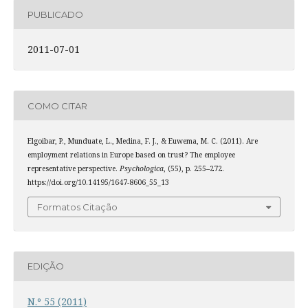
PUBLICADO
2011-07-01
COMO CITAR
Elgoibar, P., Munduate, L., Medina, F. J., & Euwema, M. C. (2011). Are
employment relations in Europe based on trust? The employee
representative perspective.
Psychologica
, (55), p. 255–272.
https://doi.org/10.14195/1647-8606_55_13
Formatos Citação
EDIÇÃO
N.º 55 (2011)