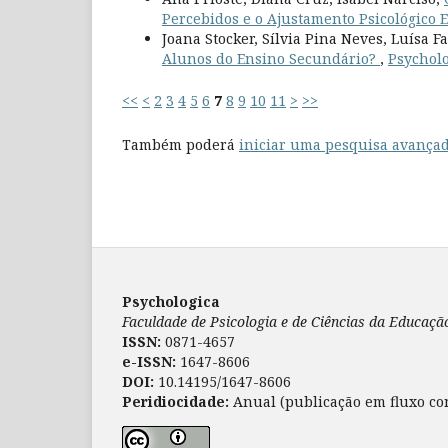
Percebidos e o Ajustamento Psicológico
Joana Stocker, Sílvia Pina Neves, Luísa F
Alunos do Ensino Secundário?
,
Psycholo
<<
<
2
3
4
5
6
7
8
9
10
11
>
>>
Também poderá
iniciar uma pesquisa avançad
Psychologica
Faculdade de Psicologia e de Ciências da Educaç
ISSN:
0871-4657
e-ISSN:
1647-8606
DOI:
10.14195/1647-8606
Peridiocidade:
Anual (publicação em fluxo co