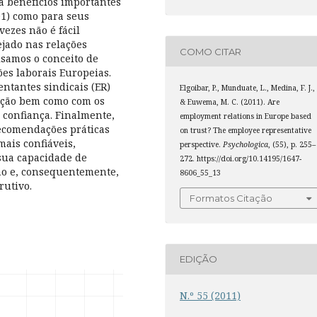
a benefícios importantes
01) como para seus
ezes não é fácil
ejado nas relações
COMO CITAR
lisamos o conceito de
ões laborais Europeias.
ntantes sindicais (ER)
Elgoibar, P., Munduate, L., Medina, F. J.,
cção bem como com os
& Euwema, M. C. (2011). Are
 confiança. Finalmente,
employment relations in Europe based
ecomendações práticas
on trust? The employee representative
ais confiáveis,
perspective.
Psychologica
, (55), p. 255–
sua capacidade de
272. https://doi.org/10.14195/1647-
ão e, consequentemente,
8606_55_13
rutivo.
Formatos Citação
EDIÇÃO
N.º 55 (2011)