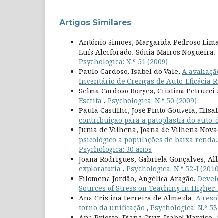
Artigos Similares
António Simões, Margarida Pedroso Lima,
Luís Alcoforado, Sónia Mairos Nogueira,
Psychologica: N.º 51 (2009)
Paulo Cardoso, Isabel do Vale,
A avaliaçã
Inventário de Crenças de Auto-Eficácia 
Selma Cardoso Borges, Cristina Petrucc
Escrita
,
Psychologica: N.º 50 (2009)
Paula Castilho, José Pinto Gouveia, Elisa
contribuição para a patoplastia do auto
Junia de Vilhena, Joana de Vilhena Novae
psicológico a populações de baixa renda.
Psychologica: 30 anos
Joana Rodrigues, Gabriela Gonçalves, Al
exploratória
,
Psychologica: N.º 52-I (2010
Filomena Jordão, Angélica Aragão,
Devel
Sources of Stress on Teaching in Higher
Ana Cristina Ferreira de Almeida,
A reso
torno da unificação
,
Psychologica: N.º 53
Ana Prioste, Diana Cruz, Isabel Narciso,