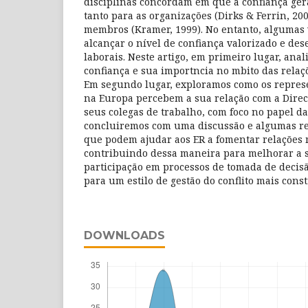
disciplinas concordam em que a confiança ger
tanto para as organizações (Dirks & Ferrin, 20
membros (Kramer, 1999). No entanto, algumas v
alcançar o nível de confiança valorizado e des
laborais. Neste artigo, em primeiro lugar, ana
confiança e sua importncia no mbito das relaç
Em segundo lugar, exploramos como os represe
na Europa percebem a sua relação com a Dire
seus colegas de trabalho, com foco no papel da
concluiremos com uma discussão e algumas r
que podem ajudar aos ER a fomentar relações m
contribuindo dessa maneira para melhorar a 
participação em processos de tomada de decis
para um estilo de gestão do conflito mais const
DOWNLOADS