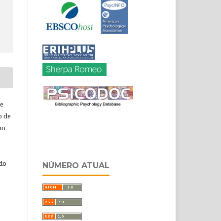
de
o de
ho
 do
NÚMERO ATUAL