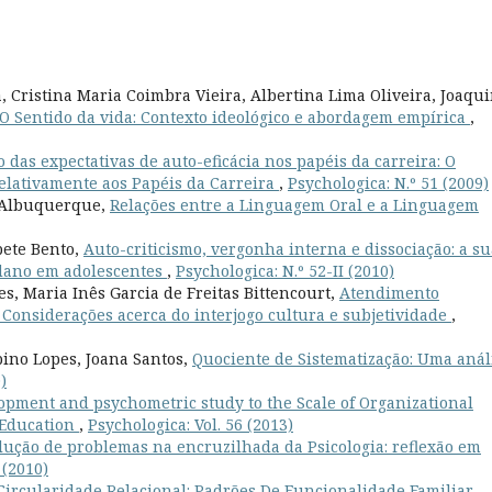
 Cristina Maria Coimbra Vieira, Albertina Lima Oliveira, Joaqu
O Sentido da vida: Contexto ideológico e abordagem empírica
,
o das expectativas de auto-eficácia nos papéis da carreira: O
Relativamente aos Papéis da Carreira
,
Psychologica: N.º 51 (2009)
i Albuquerque,
Relações entre a Linguagem Oral e a Linguagem
bete Bento,
Auto-criticismo, vergonha interna e dissociação: a su
-dano em adolescentes
,
Psychologica: N.º 52-II (2010)
s, Maria Inês Garcia de Freitas Bittencourt,
Atendimento
 Considerações acerca do interjogo cultura e subjetividade
,
bino Lopes, Joana Santos,
Quociente de Sistematização: Uma anál
)
opment and psychometric study to the Scale of Organizational
 Education
,
Psychologica: Vol. 56 (2013)
lução de problemas na encruzilhada da Psicologia: reflexão em
 (2010)
Circularidade Relacional: Padrões De Funcionalidade Familiar