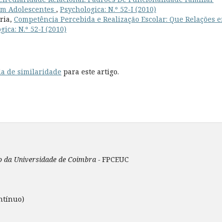
 Em Adolescentes
,
Psychologica: N.º 52-I (2010)
aria,
Competência Percebida e Realização Escolar: Que Relações 
gica: N.º 52-I (2010)
a de similaridade
para este artigo.
ão da Universidade de Coimbra -
FPCEUC
ntínuo)