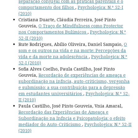
separação conjugal com as práticas parentais e o
comportamento dos filhos
,
Psychologica: N.º 52-I
(2010)
Cristiana Duarte, Cláudia Ferreira, José Pinto
Gouveia,
O Traço de Mindfulness como Protector
nos Comportamentos Bulímicos
,
Psychologica: N.º
52-II (2010)
Rute Rodrigues, Abílio Oliveira, Daniel Sampaio,
O
som e os outros na vida e na morte: Percepções da
vida e da morte na adolescência
,
Psychologica: N.º
52-I (2010)
Sofia Alves Coelho, Paula Castilho, José Pinto
Gouveia,
Recordação de experiências de ameaça e
subordinação na infncia, auto-criticismo, vergonha
e submissão: a sua contribuição para a depressão
em estudantes universitários
,
Psychologica: N.º 52-
II (2010)
Paula Castilho, José Pinto Gouveia, Vnia Amaral,
Recordação das Experiências de Ameaça e
Subordinação na Infncia e Psicopatologia: o efeito
mediador do Auto-Criticismo
,
Psychologica: N.º 52-II
(2010)