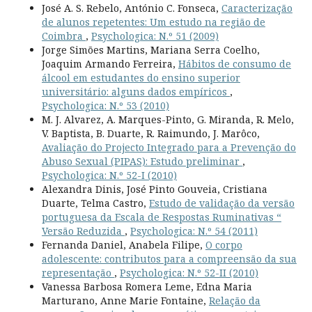
José A. S. Rebelo, António C. Fonseca,
Caracterização
de alunos repetentes: Um estudo na região de
Coimbra
,
Psychologica: N.º 51 (2009)
Jorge Simões Martins, Mariana Serra Coelho,
Joaquim Armando Ferreira,
Hábitos de consumo de
álcool em estudantes do ensino superior
universitário: alguns dados empíricos
,
Psychologica: N.º 53 (2010)
M. J. Alvarez, A. Marques-Pinto, G. Miranda, R. Melo,
V. Baptista, B. Duarte, R. Raimundo, J. Marôco,
Avaliação do Projecto Integrado para a Prevenção do
Abuso Sexual (PIPAS): Estudo preliminar
,
Psychologica: N.º 52-I (2010)
Alexandra Dinis, José Pinto Gouveia, Cristiana
Duarte, Telma Castro,
Estudo de validação da versão
portuguesa da Escala de Respostas Ruminativas “
Versão Reduzida
,
Psychologica: N.º 54 (2011)
Fernanda Daniel, Anabela Filipe,
O corpo
adolescente: contributos para a compreensão da sua
representação
,
Psychologica: N.º 52-II (2010)
Vanessa Barbosa Romera Leme, Edna Maria
Marturano, Anne Marie Fontaine,
Relação da