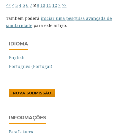
<<
<
3
4
5
6
7
8
9
10
11
12
>
>>
Também poderá
iniciar uma pesquisa avançada de
similaridade
para este artigo.
IDIOMA
English
Português (Portugal)
NOVA SUBMISSÃO
INFORMAÇÕES
Para Leitores