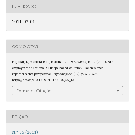
PUBLICADO
2011-07-01
COMO CITAR
Elgoibar, P., Munduate, L., Medina, F. J., & Euwema, M. C. (2011). Are
employment relations in Europe based on trust? The employee
representative perspective.
Psychologica
, (55), p. 255–272.
https://doi.org/10.14195/1647-8606_55_13
Formatos Citação
EDIÇÃO
N.º 55 (2011)