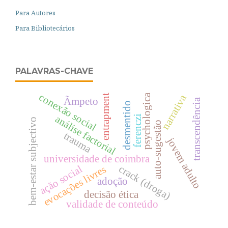
Para Autores
Para Bibliotecários
PALAVRAS-CHAVE
conexão social
psychologica
narrativa
entrapment
Ãmpeto
transcendência
desmentido
ferenczi
análise factorial
bem-estar subjectivo
auto-sugestão
trauma
jovem adulto
universidade de coimbra
crack (droga)
ação social
evocações livres
adoção
decisão ética
validade de conteúdo