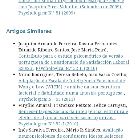
Doise com Xenia Chryssochoou (Março de 2009) e
com Joaquim Pires Valentim (Setembro de 2009)
,
Psychologica: N.º 51 (2009)
Artigos Similares
Joaquim Armando Ferreira, Rosina Fernandes,
Eduardo Ribeiro Santos, José Maria Peiró,
Contributo para o estudo psicométrico da versão
portuguesa do Cuestionario de Satisfacción Laboral
S20/23
,
Psychologica: N.º 52-II (2010)
Nuno Rodrigues, Teresa Rebelo, João Vasco Coelho,
Adaptação da Escala de Inteligência Emocional de
Wong e Law (WLEIS) e análise da sua estrutura
factorial e fiabilidade numa amostra portuguesa
,
Psychologica: N.º 55 (2011)
Virgílio Amaral, Francisco Peixoto, Felice Carugati,
Representações Sociais da inteligência: estrutura e
efeitos de algumas variáveis sociocognitivas
,
Psychologica: N.º 52-I (2010)
Inês Saraiva Ferreira, Mário R. Simões,
Avaliação
neuropsicológica de condutores idosos: Relações