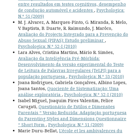
entre resultados em testes cognitivos, desempenho
de condução automóvel e acidentes
,
Psychologica:
N.º 51 (2009)
M. J. Alvarez, A. Marques-Pinto, G. Miranda, R. Melo,
V. Baptista, B. Duarte, R. Raimundo, J. Marôco,
Avaliação do Projecto Integrado para a Prevenção do
Abuso Sexual (PIPAS): Estudo preliminar
,
Psychologica: N.º 52-I (2010)
Lara Alves, Cristina Martins, Mário R. Simões,
Avaliação da Inteligência Pré-Mórbida:
Desenvolvimento da versão experimental do Teste
de Leitura de Palavras Irregulares (TeLPI) para a
população portuguesa
,
Psychologica: N.º 53 (2010)
Joana Rodrigues, Gabriela Gonçalves, Albino Lopes,
Joana Santos,
Quociente de Sistematização: Uma
análise exploratória
,
Psychologica: N.º 52-I (2010)
Isabel Miguel, Joaquim Pires Valentim, Felice
Carugati,
Questionário de Estilos e Dimensões
Parentais “ Versão Reduzida: Adaptação portuguesa
do Parenting Styles and Dimensions Questionnaire
“ Short Form
,
Psychologica: N.º 51 (2009)
Marie Duru-Bellat,
L’école et les ambivalences du