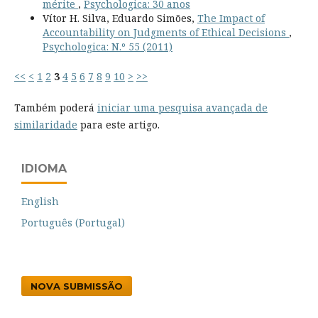
mérite
,
Psychologica: 30 anos
Vítor H. Silva, Eduardo Simões,
The Impact of
Accountability on Judgments of Ethical Decisions
,
Psychologica: N.º 55 (2011)
<<
<
1
2
3
4
5
6
7
8
9
10
>
>>
Também poderá
iniciar uma pesquisa avançada de
similaridade
para este artigo.
IDIOMA
English
Português (Portugal)
NOVA SUBMISSÃO