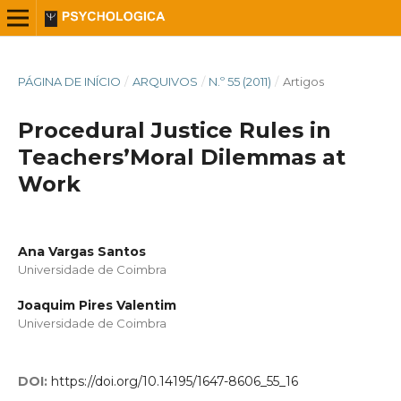
PÁGINA DE INÍCIO
/
ARQUIVOS
/
N.º 55 (2011)
/
Artigos
Procedural Justice Rules in
Teachers’Moral Dilemmas at
Work
Ana Vargas Santos
Universidade de Coimbra
Joaquim Pires Valentim
Universidade de Coimbra
DOI:
https://doi.org/10.14195/1647-8606_55_16