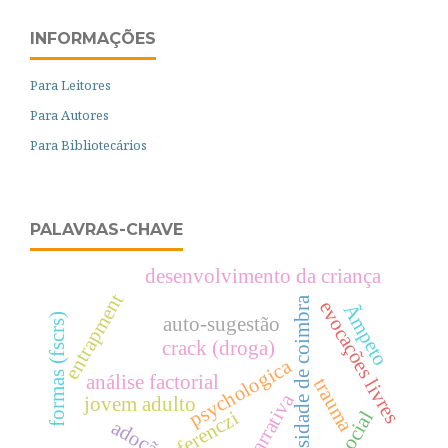
INFORMAÇÕES
Para Leitores
Para Autores
Para Bibliotecários
PALAVRAS-CHAVE
desenvolvimento da criança
entrapment
universidade de coimbra
evocações livres
Ãmpeto
formas (fscrs)
auto-sugestão
crack (droga)
psychologica
análise factorial
trauma
narrativa
jovem adulto
ferenczi
adoção