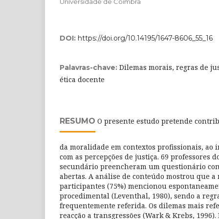
Universidade de Coimbra
DOI:
https://doi.org/10.14195/1647-8606_55_16
Dilemas morais, regras de ju
Palavras-chave:
ética docente
RESUMO
O presente estudo pretende contri
da moralidade em contextos profissionais, ao i
com as percepções de justiça. 69 professores d
secundário preencheram um questionário co
abertas. A análise de conteúdo mostrou que a 
participantes (75%) mencionou espontaneamen
procedimental (Leventhal, 1980), sendo a regra
frequentemente referida. Os dilemas mais ref
reacção a transgressões (Wark & Krebs, 1996). 