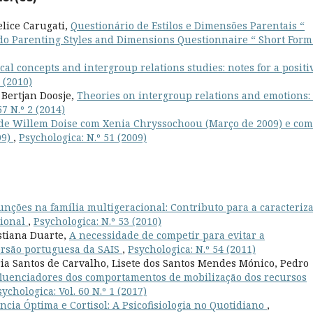
elice Carugati,
Questionário de Estilos e Dimensões Parentais “
do Parenting Styles and Dimensions Questionnaire “ Short For
ical concepts and intergroup relations studies: notes for a positi
 (2010)
 Bertjan Doosje,
Theories on intergroup relations and emotions:
57 N.º 2 (2014)
de Willem Doise com Xenia Chryssochoou (Março de 2009) e com
09)
,
Psychologica: N.º 51 (2009)
unções na família multigeracional: Contributo para a caracteriz
cional
,
Psychologica: N.º 53 (2010)
istiana Duarte,
A necessidade de competir para evitar a
versão portuguesa da SAIS
,
Psychologica: N.º 54 (2011)
ria Santos de Carvalho, Lisete dos Santos Mendes Mónico, Pedro
fluenciadores dos comportamentos de mobilização dos recursos
sychologica: Vol. 60 N.º 1 (2017)
ncia Óptima e Cortisol: A Psicofisiologia no Quotidiano
,