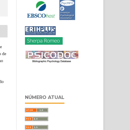
de
o de
ho
 do
NÚMERO ATUAL