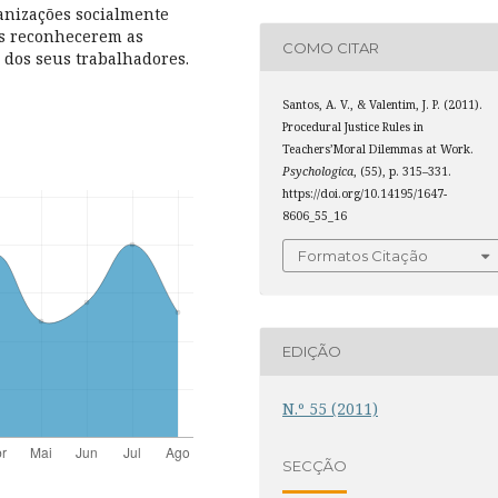
anizações socialmente
os reconhecerem as
COMO CITAR
 dos seus trabalhadores.
Santos, A. V., & Valentim, J. P. (2011).
Procedural Justice Rules in
Teachers’Moral Dilemmas at Work.
Psychologica
, (55), p. 315–331.
https://doi.org/10.14195/1647-
8606_55_16
Formatos Citação
EDIÇÃO
N.º 55 (2011)
SECÇÃO