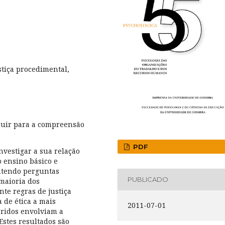
stiça procedimental,
buir para a compreensão
PDF
nvestigar a sua relação
o ensino básico e
ntendo perguntas
PUBLICADO
maioria dos
te regras de justiça
 de ética a mais
2011-07-01
eridos envolviam a
Estes resultados são