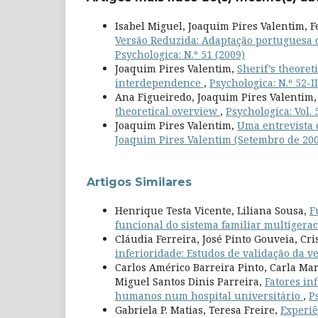
Isabel Miguel, Joaquim Pires Valentim, F
Versão Reduzida: Adaptação portuguesa 
Psychologica: N.º 51 (2009)
Joaquim Pires Valentim,
Sherif’s theoret
interdependence
,
Psychologica: N.º 52-II
Ana Figueiredo, Joaquim Pires Valentim,
theoretical overview
,
Psychologica: Vol. 
Joaquim Pires Valentim,
Uma entrevista 
Joaquim Pires Valentim (Setembro de 20
Artigos Similares
Henrique Testa Vicente, Liliana Sousa,
F
funcional do sistema familiar multigera
Cláudia Ferreira, José Pinto Gouveia, Cr
inferioridade: Estudos de validação da 
Carlos Américo Barreira Pinto, Carla Ma
Miguel Santos Dinis Parreira,
Fatores in
humanos num hospital universitário
,
P
Gabriela P. Matias, Teresa Freire,
Experiê