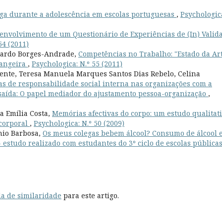
a durante a adolescência em escolas portuguesas
,
Psychologic
envolvimento de um Questionário de Experiências de (In) Valid
54 (2011)
duardo Borges-Andrade,
Competências no Trabalho: "Estado da Ar
rangeira
,
Psychologica: N.º 55 (2011)
ente, Teresa Manuela Marques Santos Dias Rebelo, Celina
as de responsabilidade social interna nas organizações com a
e saída: O papel mediador do ajustamento pessoa-organização
,
a Emília Costa,
Memórias afectivas do corpo: um estudo qualitat
 corporal
,
Psychologica: N.º 50 (2009)
nio Barbosa,
Os meus colegas bebem álcool? Consumo de álcool 
estudo realizado com estudantes do 3º ciclo de escolas pública
a de similaridade
para este artigo.