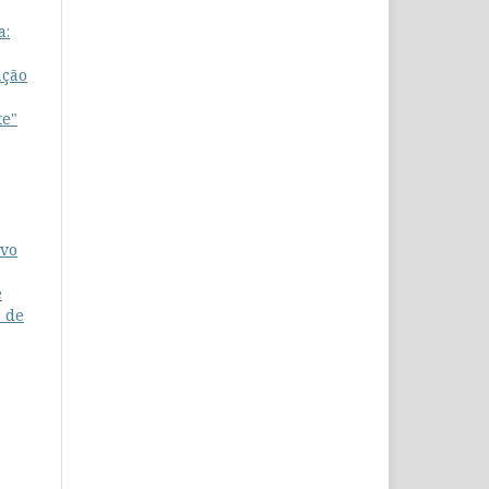
a:
ação
te"
ivo
e
s de