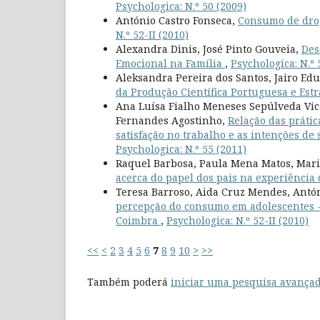
Psychologica: N.º 50 (2009)
António Castro Fonseca,
Consumo de drog
N.º 52-II (2010)
Alexandra Dinis, José Pinto Gouveia,
Des
Emocional na Família
,
Psychologica: N.º 
Aleksandra Pereira dos Santos, Jairo E
da Produção Científica Portuguesa e Est
Ana Luísa Fialho Meneses Sepúlveda Vic
Fernandes Agostinho,
Relação das prátic
satisfação no trabalho e as intenções d
Psychologica: N.º 55 (2011)
Raquel Barbosa, Paula Mena Matos, Mari
acerca do papel dos pais na experiência
Teresa Barroso, Aida Cruz Mendes, Antó
percepção do consumo em adolescentes - 
Coimbra
,
Psychologica: N.º 52-II (2010)
<<
<
2
3
4
5
6
7
8
9
10
>
>>
Também poderá
iniciar uma pesquisa avançad