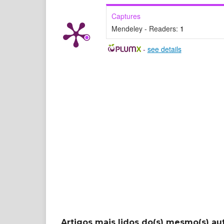
Captures
Mendeley - Readers:
1
-
see details
Artigos mais lidos do(s) mesmo(s) au