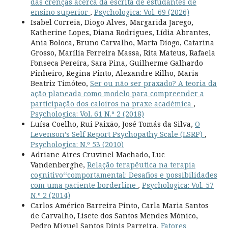
das crenças acerca da escrita de estudantes de
ensino superior
,
Psychologica: Vol. 69 (2026)
Isabel Correia, Diogo Alves, Margarida Jarego,
Katherine Lopes, Diana Rodrigues, Lídia Abrantes,
Ania Boloca, Bruno Carvalho, Marta Diogo, Catarina
Grosso, Marília Ferreira Massa, Rita Mateus, Rafaela
Fonseca Pereira, Sara Pina, Guilherme Galhardo
Pinheiro, Regina Pinto, Alexandre Rilho, Maria
Beatriz Timóteo,
Ser ou não ser praxado? A teoria da
ação planeada como modelo para compreender a
participação dos caloiros na praxe académica
,
Psychologica: Vol. 61 N.º 2 (2018)
Luísa Coelho, Rui Paixão, José Tomás da Silva,
O
Levenson’s Self Report Psychopathy Scale (LSRP)
,
Psychologica: N.º 53 (2010)
Adriane Aires Cruvinel Machado, Luc
Vandenberghe,
Relação terapêutica na terapia
cognitivo‘‘comportamental: Desafios e possibilidades
com uma paciente borderline
,
Psychologica: Vol. 57
N.º 2 (2014)
Carlos Américo Barreira Pinto, Carla Maria Santos
de Carvalho, Lisete dos Santos Mendes Mónico,
Pedro Miguel Santos Dinis Parreira,
Fatores