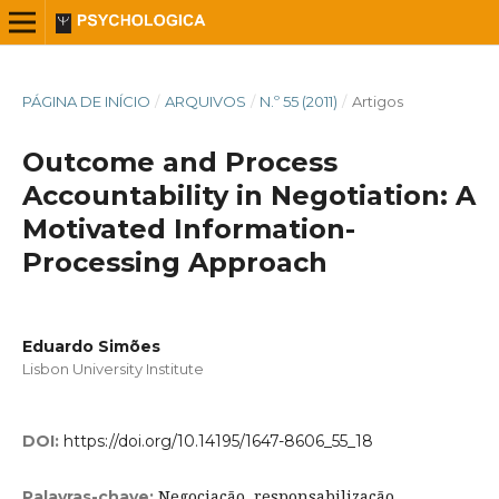
PÁGINA DE INÍCIO
/
ARQUIVOS
/
N.º 55 (2011)
/
Artigos
Outcome and Process
Accountability in Negotiation: A
Motivated Information-
Processing Approach
Eduardo Simões
Lisbon University Institute
DOI:
https://doi.org/10.14195/1647-8606_55_18
Negociação, responsabilização,
Palavras-chave: