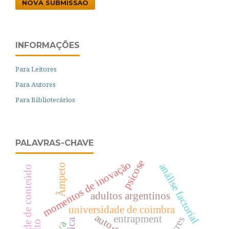
NOVA SUBMISSÃO
INFORMAÇÕES
Para Leitores
Para Autores
Para Bibliotecários
PALAVRAS-CHAVE
psicose
momentos de inovação
análise factorial
Ãmpeto
validade de conteúdo
adultos argentinos
universidade de coimbra
entrapment