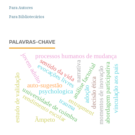
Para Autores
Para Bibliotecários
PALAVRAS-CHAVE
jovem adulto
processos humanos de mudança
sentido da vida
narrativa
abordagem participativa
análise factorial
evocações livres
vinculação aos pais
momentos de inovação
estudo de validação
decisão ética
auto-sugestão
adoção
universidade de coimbra
psychologica
rendimento escolar
entrapment
trauma
Ãmpeto