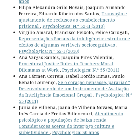
anos
Filipa Alexandra Grilo Novais, Joaquim Armando
Ferreira, Eduardo Ribeiro dos Santos,
Transição e
ajustamento de reclusos ao estabelecimento
prisional
,
Psychologica: N.º 52-II (2010)
Virgílio Amaral, Francisco Peixoto, Felice Carugati,
Representações Sociais da inteligência: estrutura e
efeitos de algumas variáveis sociocognitivas
,
Psychologica: N.º 52-I (2010)
Ana Vargas Santos, Joaquim Pires Valentim,
Procedural Justice Rules in Teachers’Moral
Dilemmas at Work
,
Psychologica: N.º 55 (2011)
Ana Cármen Correia, Isabel Dórdio Dimas, Paulo
Renato Lourenço,
Se o coração pensasse, pararia? “
Desenvolvimento de um Instrumento de Avaliação
da Inteligência Emocional Grupal
,
Psychologica: N.º
55 (2011)
Junia de Vilhena, Joana de Vilhena Novaes, Maria
Inês Garcia de Freitas Bittencourt,
Atendimento
psicológico a populações de baixa renda.
Considerações acerca do interjogo cultura e
subjetividade
,
Psychologica: 30 anos