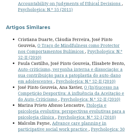
Accountability on Judgments of Ethical Decisions
,
Psychologica: N.º 55 (2011)
Artigos Similares
Cristiana Duarte, Cláudia Ferreira, José Pinto
Gouveia,
O Traço de Mindfulness como Protector
nos Comportamentos Bulímicos
,
Psychologica: N.º
52-II (2010)
Paula Castilho, José Pinto Gouveia, Elisabete Bento,
Auto-criticismo, vergonha interna e dissociação: a
sua contribuição para a patoplastia do auto-dano
em adolescentes
,
Psychologica: N.º 52-II (2010)
José Pinto Gouveia, Ana Xavier,
O (In)Sucesso na
Competição Desportiva: A influência da Aceitação e
do Auto-Criticismo
,
Psychologica: N.º 52-II (2010)
Marina Prieto Afonso Lencastre,
Etologia e
psicologia evolutiva: perspectivas evolutivas para a
psicologia clínica
,
Psychologica: N.º 52-I (2010)
Malcolm Payne,
Advance care planning in
participative social work practice
,
Psychologica: 30