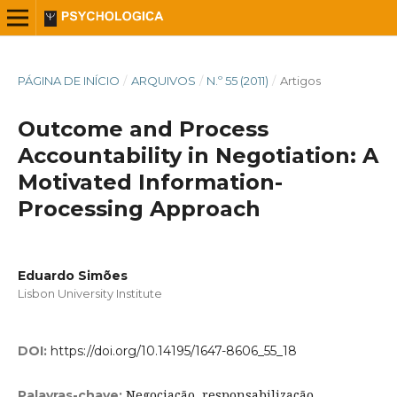
PÁGINA DE INÍCIO
/
ARQUIVOS
/
N.º 55 (2011)
/
Artigos
Outcome and Process
Accountability in Negotiation: A
Motivated Information-
Processing Approach
Eduardo Simões
Lisbon University Institute
DOI:
https://doi.org/10.14195/1647-8606_55_18
Negociação, responsabilização,
Palavras-chave: