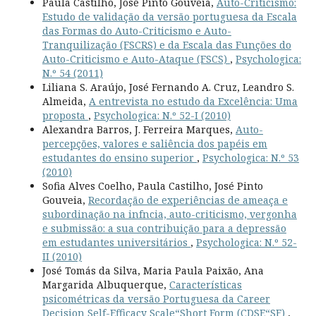
Paula Castilho, José Pinto Gouveia,
Auto-Criticismo:
Estudo de validação da versão portuguesa da Escala
das Formas do Auto-Criticismo e Auto-
Tranquilização (FSCRS) e da Escala das Funções do
Auto-Criticismo e Auto-Ataque (FSCS)
,
Psychologica:
N.º 54 (2011)
Liliana S. Araújo, José Fernando A. Cruz, Leandro S.
Almeida,
A entrevista no estudo da Excelência: Uma
proposta
,
Psychologica: N.º 52-I (2010)
Alexandra Barros, J. Ferreira Marques,
Auto-
percepções, valores e saliência dos papéis em
estudantes do ensino superior
,
Psychologica: N.º 53
(2010)
Sofia Alves Coelho, Paula Castilho, José Pinto
Gouveia,
Recordação de experiências de ameaça e
subordinação na infncia, auto-criticismo, vergonha
e submissão: a sua contribuição para a depressão
em estudantes universitários
,
Psychologica: N.º 52-
II (2010)
José Tomás da Silva, Maria Paula Paixão, Ana
Margarida Albuquerque,
Características
psicométricas da versão Portuguesa da Career
Decision Self-Efficacy Scale“Short Form (CDSE“SF)
,