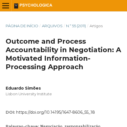
PÁGINA DE INÍCIO
/
ARQUIVOS
/
N.º 55 (2011)
/
Artigos
Outcome and Process
Accountability in Negotiation: A
Motivated Information-
Processing Approach
Eduardo Simões
Lisbon University Institute
DOI:
https://doi.org/10.14195/1647-8606_55_18
Negociação, responsabilização,
Palavras-chave: