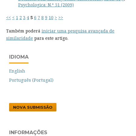
Psychologica: N.º 51 (2009)
<<
<
1
2
3
4
5
6
7
8
9
10
>
>>
Também poderá
iniciar uma pesquisa avançada de
similaridade
para este artigo.
IDIOMA
English
Português (Portugal)
NOVA SUBMISSÃO
INFORMAÇÕES