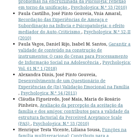
problemas na encruzilhada da Psicologia: reflexão
em torno da unificação
,
Psychologica: N.º 53 (2010)
Paula Castilho, José Pinto Gouveia, Vnia Amaral,
Recordação das Experiências de Ameaça e
Subordinação na Infncia e Psicopatologia: o efeito
mediador do Auto-Criticismo
,
Psychologica: N.º 52-II
(2010)
Paula Vagos, Daniel Rijo, Isabel M. Santos,
Garantir a
validade de conteúdo na construção de
instrumentos: O caso do Cenas para Processamento
de Informação Social na Adolescência
,
Psychologica:
Vol. 61 N.º 1 (2018)
Alexandra Dinis, José Pinto Gouveia,
Desenvolvimento de um Questionário de
Experiências de (In) Validação Emocional na Família
,
Psychologica: N.º 54 (2011)
Cláudia Figueiredo, José Maia, Maria do Rosário
Pinheiro,
Avaliação da percepção da aceitação da
família e dos amigos: contributos para a validade da
estrutura factorial da Perceived Aceptance Scale
(PAS)
,
Psychologica: N.º 53 (2010)
Henrique Testa Vicente, Liliana Sousa,
Funções na
família multigeracional: Contributo para a