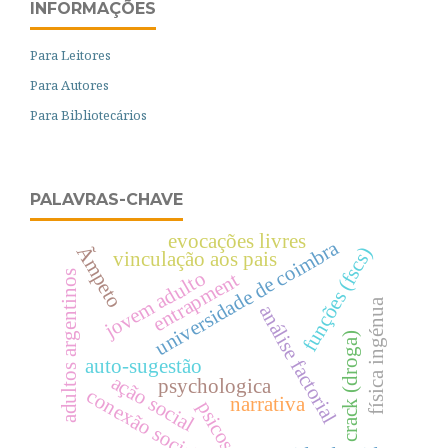
INFORMAÇÕES
Para Leitores
Para Autores
Para Bibliotecários
PALAVRAS-CHAVE
evocações livres
universidade de coimbra
Ãmpeto
funções (fscs)
vinculação aos pais
jovem adulto
entrapment
adultos argentinos
física ingénua
análise factorial
crack (droga)
auto-sugestão
ação social
psychologica
conexão social
narrativa
psicose