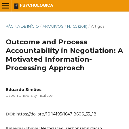
PÁGINA DE INÍCIO
/
ARQUIVOS
/
N.º 55 (2011)
/
Artigos
Outcome and Process
Accountability in Negotiation: A
Motivated Information-
Processing Approach
Eduardo Simões
Lisbon University Institute
DOI:
https://doi.org/10.14195/1647-8606_55_18
Negociação, responsabilização,
Palavras-chave: