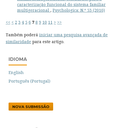
caracterização funcional do sistema familiar
multigeracional
,
Psychologica: N.º 53 (2010)
<<
<
2
3
4
5
6
7
8
9
10
11
>
>>
Também poderá
iniciar uma pesquisa avançada de
similaridade
para este artigo.
IDIOMA
English
Português (Portugal)
NOVA SUBMISSÃO