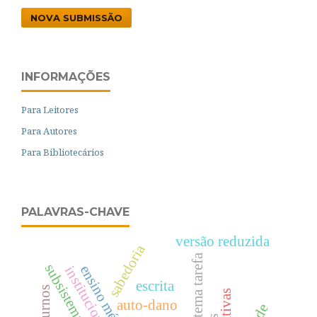
NOVA SUBMISSÃO
INFORMAÇÕES
Para Leitores
Para Autores
Para Bibliotecários
PALAVRAS-CHAVE
versão reduzida
sabedoria
subsistema tarefa
ensino médio
institucionalização
escrita
auto-dano