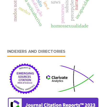
subsistema socioafectivo
medos noturnos
narrativas
incapacidade
percepções
saws
ies-r
percursos
medos
homossexualidade
INDEXERS AND DIRECTORIES