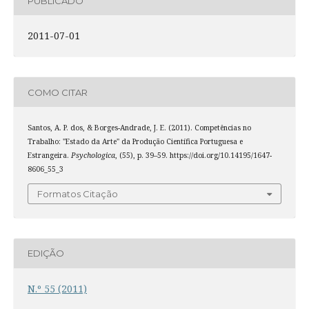
PUBLICADO
2011-07-01
COMO CITAR
Santos, A. P. dos, & Borges-Andrade, J. E. (2011). Competências no
Trabalho: "Estado da Arte" da Produção Científica Portuguesa e
Estrangeira.
Psychologica
, (55), p. 39–59. https://doi.org/10.14195/1647-
8606_55_3
Formatos Citação
EDIÇÃO
N.º 55 (2011)