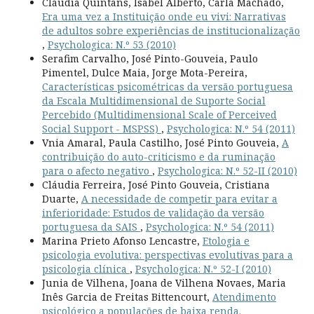
Cláudia Quintãns, Isabel Alberto, Carla Machado,
Era uma vez a Instituição onde eu vivi: Narrativas
de adultos sobre experiências de institucionalização
,
Psychologica: N.º 53 (2010)
Serafim Carvalho, José Pinto-Gouveia, Paulo
Pimentel, Dulce Maia, Jorge Mota-Pereira,
Características psicométricas da versão portuguesa
da Escala Multidimensional de Suporte Social
Percebido (Multidimensional Scale of Perceived
Social Support - MSPSS)
,
Psychologica: N.º 54 (2011)
Vnia Amaral, Paula Castilho, José Pinto Gouveia,
A
contribuição do auto-criticismo e da ruminação
para o afecto negativo
,
Psychologica: N.º 52-II (2010)
Cláudia Ferreira, José Pinto Gouveia, Cristiana
Duarte,
A necessidade de competir para evitar a
inferioridade: Estudos de validação da versão
portuguesa da SAIS
,
Psychologica: N.º 54 (2011)
Marina Prieto Afonso Lencastre,
Etologia e
psicologia evolutiva: perspectivas evolutivas para a
psicologia clínica
,
Psychologica: N.º 52-I (2010)
Junia de Vilhena, Joana de Vilhena Novaes, Maria
Inês Garcia de Freitas Bittencourt,
Atendimento
psicológico a populações de baixa renda.