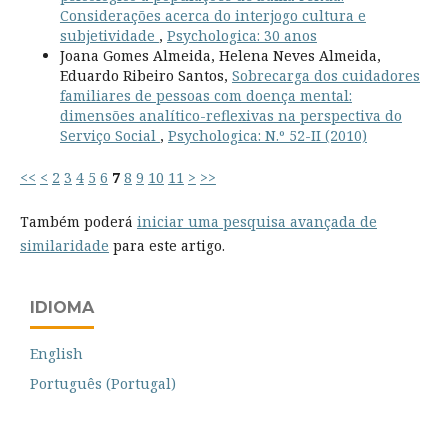
Considerações acerca do interjogo cultura e
subjetividade
,
Psychologica: 30 anos
Joana Gomes Almeida, Helena Neves Almeida,
Eduardo Ribeiro Santos,
Sobrecarga dos cuidadores
familiares de pessoas com doença mental:
dimensões analítico-reflexivas na perspectiva do
Serviço Social
,
Psychologica: N.º 52-II (2010)
<<
<
2
3
4
5
6
7
8
9
10
11
>
>>
Também poderá
iniciar uma pesquisa avançada de
similaridade
para este artigo.
IDIOMA
English
Português (Portugal)