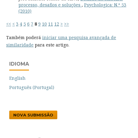
processo, desafios e soluções
,
Psychologica: N.º 53
(2010)
<<
<
3
4
5
6
7
8
9
10
11
12
>
>>
Também poderá
iniciar uma pesquisa avançada de
similaridade
para este artigo.
IDIOMA
English
Português (Portugal)
NOVA SUBMISSÃO