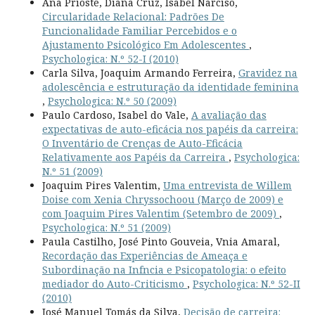
Ana Prioste, Diana Cruz, Isabel Narciso,
Circularidade Relacional: Padrões De
Funcionalidade Familiar Percebidos e o
Ajustamento Psicológico Em Adolescentes
,
Psychologica: N.º 52-I (2010)
Carla Silva, Joaquim Armando Ferreira,
Gravidez na
adolescência e estruturação da identidade feminina
,
Psychologica: N.º 50 (2009)
Paulo Cardoso, Isabel do Vale,
A avaliação das
expectativas de auto-eficácia nos papéis da carreira:
O Inventário de Crenças de Auto-Eficácia
Relativamente aos Papéis da Carreira
,
Psychologica:
N.º 51 (2009)
Joaquim Pires Valentim,
Uma entrevista de Willem
Doise com Xenia Chryssochoou (Março de 2009) e
com Joaquim Pires Valentim (Setembro de 2009)
,
Psychologica: N.º 51 (2009)
Paula Castilho, José Pinto Gouveia, Vnia Amaral,
Recordação das Experiências de Ameaça e
Subordinação na Infncia e Psicopatologia: o efeito
mediador do Auto-Criticismo
,
Psychologica: N.º 52-II
(2010)
José Manuel Tomás da Silva,
Decisão de carreira: