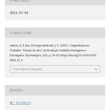
PUBLICADO
2011-07-01
COMO CITAR
Santos, A. P. dos, & Borges-Andrade, J. E. (2011). Competências no
Trabalho: "Estado da Arte" da Produção Científica Portuguesa e
Estrangeira.
Psychologica
, (55), p. 39–59. https://doi.org/10.14195/1647-
8606_55_3
Formatos Citação
EDIÇÃO
N.º 55 (2011)