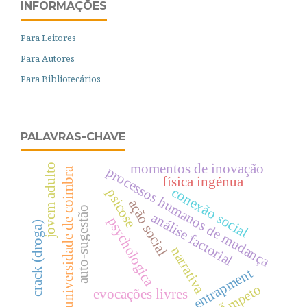
INFORMAÇÕES
Para Leitores
Para Autores
Para Bibliotecários
PALAVRAS-CHAVE
momentos de inovação
jovem adulto
processos humanos de mudança
universidade de coimbra
física ingénua
conexão social
psicose
ação social
auto-sugestão
análise factorial
psychologica
crack (droga)
narrativa
entrapment
Ãmpeto
evocações livres