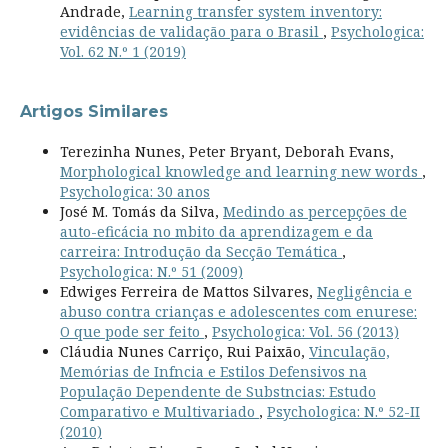
Andrade,
Learning transfer system inventory:
evidências de validação para o Brasil
,
Psychologica:
Vol. 62 N.º 1 (2019)
Artigos Similares
Terezinha Nunes, Peter Bryant, Deborah Evans,
Morphological knowledge and learning new words
,
Psychologica: 30 anos
José M. Tomás da Silva,
Medindo as percepções de
auto-eficácia no mbito da aprendizagem e da
carreira: Introdução da Secção Temática
,
Psychologica: N.º 51 (2009)
Edwiges Ferreira de Mattos Silvares,
Negligência e
abuso contra crianças e adolescentes com enurese:
O que pode ser feito
,
Psychologica: Vol. 56 (2013)
Cláudia Nunes Carriço, Rui Paixão,
Vinculação,
Memórias de Infncia e Estilos Defensivos na
População Dependente de Substncias: Estudo
Comparativo e Multivariado
,
Psychologica: N.º 52-II
(2010)