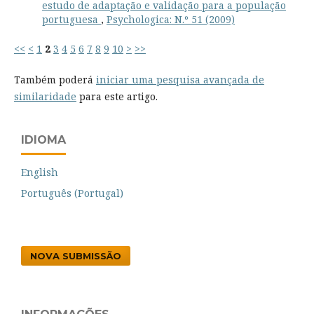
estudo de adaptação e validação para a população
portuguesa
,
Psychologica: N.º 51 (2009)
<<
<
1
2
3
4
5
6
7
8
9
10
>
>>
Também poderá
iniciar uma pesquisa avançada de
similaridade
para este artigo.
IDIOMA
English
Português (Portugal)
NOVA SUBMISSÃO