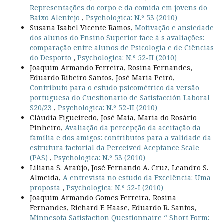
Representações do corpo e da comida em jovens do
Baixo Alentejo
,
Psychologica: N.º 53 (2010)
Susana Isabel Vicente Ramos,
Motivação e ansiedade
dos alunos do Ensino Superior face à s avaliações:
comparação entre alunos de Psicologia e de Ciências
do Desporto
,
Psychologica: N.º 52-II (2010)
Joaquim Armando Ferreira, Rosina Fernandes,
Eduardo Ribeiro Santos, José Maria Peiró,
Contributo para o estudo psicométrico da versão
portuguesa do Cuestionario de Satisfacción Laboral
S20/23
,
Psychologica: N.º 52-II (2010)
Cláudia Figueiredo, José Maia, Maria do Rosário
Pinheiro,
Avaliação da percepção da aceitação da
família e dos amigos: contributos para a validade da
estrutura factorial da Perceived Aceptance Scale
(PAS)
,
Psychologica: N.º 53 (2010)
Liliana S. Araújo, José Fernando A. Cruz, Leandro S.
Almeida,
A entrevista no estudo da Excelência: Uma
proposta
,
Psychologica: N.º 52-I (2010)
Joaquim Armando Gomes Ferreira, Rosina
Fernandes, Richard F. Haase, Eduardo R. Santos,
Minnesota Satisfaction Questionnaire “ Short Form: