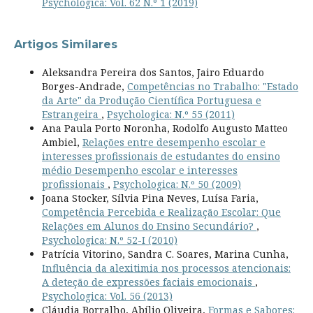
Psychologica: Vol. 62 N.º 1 (2019)
Artigos Similares
Aleksandra Pereira dos Santos, Jairo Eduardo
Borges-Andrade,
Competências no Trabalho: "Estado
da Arte" da Produção Científica Portuguesa e
Estrangeira
,
Psychologica: N.º 55 (2011)
Ana Paula Porto Noronha, Rodolfo Augusto Matteo
Ambiel,
Relações entre desempenho escolar e
interesses profissionais de estudantes do ensino
médio Desempenho escolar e interesses
profissionais
,
Psychologica: N.º 50 (2009)
Joana Stocker, Sílvia Pina Neves, Luísa Faria,
Competência Percebida e Realização Escolar: Que
Relações em Alunos do Ensino Secundário?
,
Psychologica: N.º 52-I (2010)
Patrícia Vitorino, Sandra C. Soares, Marina Cunha,
Influência da alexitimia nos processos atencionais:
A deteção de expressões faciais emocionais
,
Psychologica: Vol. 56 (2013)
Cláudia Borralho, Abílio Oliveira,
Formas e Sabores: