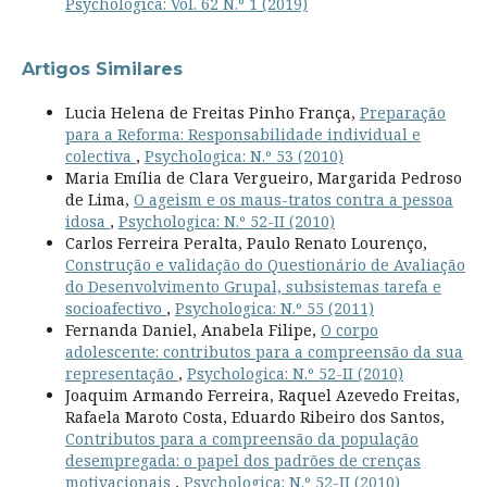
Psychologica: Vol. 62 N.º 1 (2019)
Artigos Similares
Lucia Helena de Freitas Pinho França,
Preparação
para a Reforma: Responsabilidade individual e
colectiva
,
Psychologica: N.º 53 (2010)
Maria Emília de Clara Vergueiro, Margarida Pedroso
de Lima,
O ageism e os maus-tratos contra a pessoa
idosa
,
Psychologica: N.º 52-II (2010)
Carlos Ferreira Peralta, Paulo Renato Lourenço,
Construção e validação do Questionário de Avaliação
do Desenvolvimento Grupal, subsistemas tarefa e
socioafectivo
,
Psychologica: N.º 55 (2011)
Fernanda Daniel, Anabela Filipe,
O corpo
adolescente: contributos para a compreensão da sua
representação
,
Psychologica: N.º 52-II (2010)
Joaquim Armando Ferreira, Raquel Azevedo Freitas,
Rafaela Maroto Costa, Eduardo Ribeiro dos Santos,
Contributos para a compreensão da população
desempregada: o papel dos padrões de crenças
motivacionais
,
Psychologica: N.º 52-II (2010)