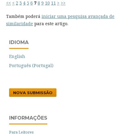
<<
<
2
3
4
5
6
7
8
9
10
11
>
>>
Também poderá
iniciar uma pesquisa avançada de
similaridade
para este artigo.
IDIOMA
English
Português (Portugal)
NOVA SUBMISSÃO
INFORMAÇÕES
Para Leitores