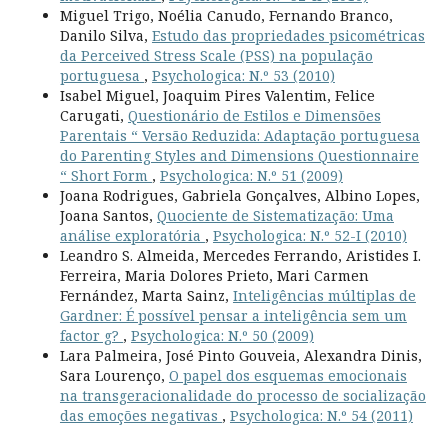
Miguel Trigo, Noélia Canudo, Fernando Branco,
Danilo Silva,
Estudo das propriedades psicométricas
da Perceived Stress Scale (PSS) na população
portuguesa
,
Psychologica: N.º 53 (2010)
Isabel Miguel, Joaquim Pires Valentim, Felice
Carugati,
Questionário de Estilos e Dimensões
Parentais “ Versão Reduzida: Adaptação portuguesa
do Parenting Styles and Dimensions Questionnaire
“ Short Form
,
Psychologica: N.º 51 (2009)
Joana Rodrigues, Gabriela Gonçalves, Albino Lopes,
Joana Santos,
Quociente de Sistematização: Uma
análise exploratória
,
Psychologica: N.º 52-I (2010)
Leandro S. Almeida, Mercedes Ferrando, Aristides I.
Ferreira, Maria Dolores Prieto, Mari Carmen
Fernández, Marta Sainz,
Inteligências múltiplas de
Gardner: É possível pensar a inteligência sem um
factor g?
,
Psychologica: N.º 50 (2009)
Lara Palmeira, José Pinto Gouveia, Alexandra Dinis,
Sara Lourenço,
O papel dos esquemas emocionais
na transgeracionalidade do processo de socialização
das emoções negativas
,
Psychologica: N.º 54 (2011)