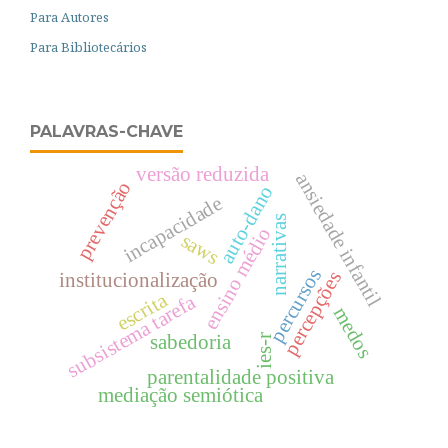
Para Autores
Para Bibliotecários
PALAVRAS-CHAVE
versão reduzida
ansiedade infantil
prevenção
auto-dano
incapacidade
narrativas
ensino médio
saws
percursos
percepções
institucionalização
escrita
subsistema tarefa
medos
sabedoria
ies-r
parentalidade positiva
mediação semiótica