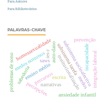
Para Autores
Para Bibliotecários
PALAVRAS-CHAVE
prevenção
homossexualidade
subsistema socioafectivo
auto-dano
subsistema tarefa
incapacidade
ies-r
medos noturnos
integração laboral
problemas de sono
institucionalização
saws
ensino médio
sabedoria
percursos
escrita
medos
percepções
narrativas
ansiedade infantil