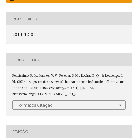
PUBLICADO
2014-12-05
COMO CITAR
Felicíssimo, F. B., Barros, V. V., Pereira, S. M., Rocha, N. Q., & Lourenço, L.
M. (2014). A systematic review of the transtheoretical model of behaviour
change and alcohol use.
Psychologica
,
57
(1), pp. 7–22.
https://doi.org/10.14195/1647-8606_57-1_1
Formatos Citação
EDIÇÃO