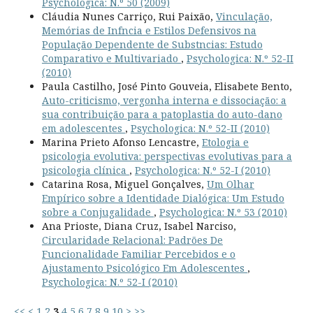
Psychologica: N.º 50 (2009)
Cláudia Nunes Carriço, Rui Paixão,
Vinculação,
Memórias de Infncia e Estilos Defensivos na
População Dependente de Substncias: Estudo
Comparativo e Multivariado
,
Psychologica: N.º 52-II
(2010)
Paula Castilho, José Pinto Gouveia, Elisabete Bento,
Auto-criticismo, vergonha interna e dissociação: a
sua contribuição para a patoplastia do auto-dano
em adolescentes
,
Psychologica: N.º 52-II (2010)
Marina Prieto Afonso Lencastre,
Etologia e
psicologia evolutiva: perspectivas evolutivas para a
psicologia clínica
,
Psychologica: N.º 52-I (2010)
Catarina Rosa, Miguel Gonçalves,
Um Olhar
Empírico sobre a Identidade Dialógica: Um Estudo
sobre a Conjugalidade
,
Psychologica: N.º 53 (2010)
Ana Prioste, Diana Cruz, Isabel Narciso,
Circularidade Relacional: Padrões De
Funcionalidade Familiar Percebidos e o
Ajustamento Psicológico Em Adolescentes
,
Psychologica: N.º 52-I (2010)
<<
<
1
2
3
4
5
6
7
8
9
10
>
>>