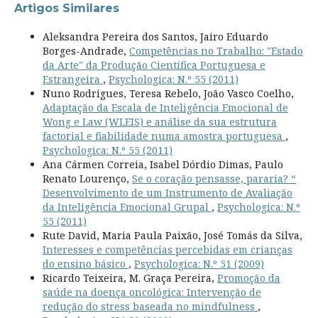
Artigos Similares
Aleksandra Pereira dos Santos, Jairo Eduardo
Borges-Andrade,
Competências no Trabalho: "Estado
da Arte" da Produção Científica Portuguesa e
Estrangeira
,
Psychologica: N.º 55 (2011)
Nuno Rodrigues, Teresa Rebelo, João Vasco Coelho,
Adaptação da Escala de Inteligência Emocional de
Wong e Law (WLEIS) e análise da sua estrutura
factorial e fiabilidade numa amostra portuguesa
,
Psychologica: N.º 55 (2011)
Ana Cármen Correia, Isabel Dórdio Dimas, Paulo
Renato Lourenço,
Se o coração pensasse, pararia? “
Desenvolvimento de um Instrumento de Avaliação
da Inteligência Emocional Grupal
,
Psychologica: N.º
55 (2011)
Rute David, Maria Paula Paixão, José Tomás da Silva,
Interesses e competências percebidas em crianças
do ensino básico
,
Psychologica: N.º 51 (2009)
Ricardo Teixeira, M. Graça Pereira,
Promoção da
saúde na doença oncológica: Intervenção de
redução do stress baseada no mindfulness
,