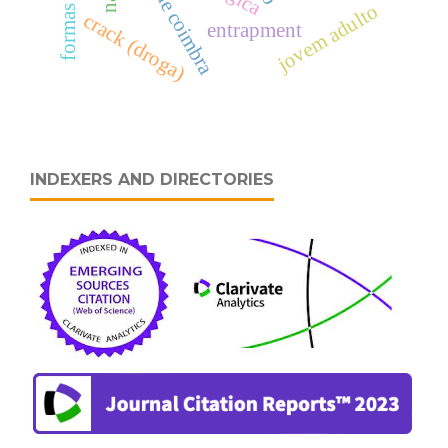
formas (fscrs)
jovem adulto
crack (droga)
entrapment
INDEXERS AND DIRECTORIES