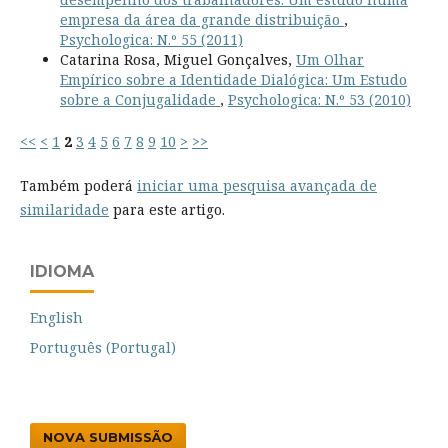
empresa da área da grande distribuição
,
Psychologica: N.º 55 (2011)
Catarina Rosa, Miguel Gonçalves,
Um Olhar
Empírico sobre a Identidade Dialógica: Um Estudo
sobre a Conjugalidade
,
Psychologica: N.º 53 (2010)
<<
<
1
2
3
4
5
6
7
8
9
10
>
>>
Também poderá
iniciar uma pesquisa avançada de
similaridade
para este artigo.
IDIOMA
English
Português (Portugal)
NOVA SUBMISSÃO