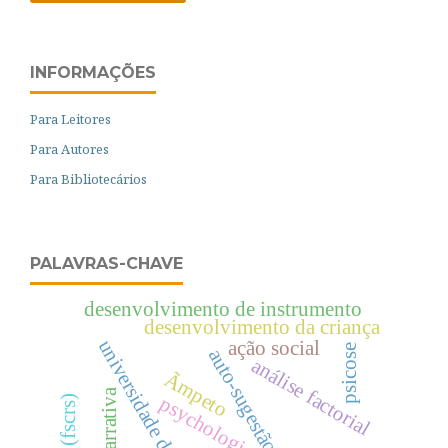
INFORMAÇÕES
Para Leitores
Para Autores
Para Bibliotecários
PALAVRAS-CHAVE
desenvolvimento de instrumento
desenvolvimento da criança
universidade de coimbra
ação social
psicose
auto-sugestão
análise factorial
Ãmpeto
narrativa
psychologica