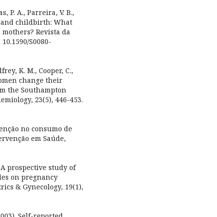
s, P. A., Parreira, V. B.,
y and childbirth: What
 mothers? Revista da
: 10.1590/S0080-
dfrey, K. M., Cooper, C.,
women change their
rom the Southampton
emiology, 23(5), 446-453.
rvenção no consumo de
ntervenção em Saúde,
. A prospective study of
bles on pregnancy
rics & Gynecology, 19(1),
2003). Self-reported