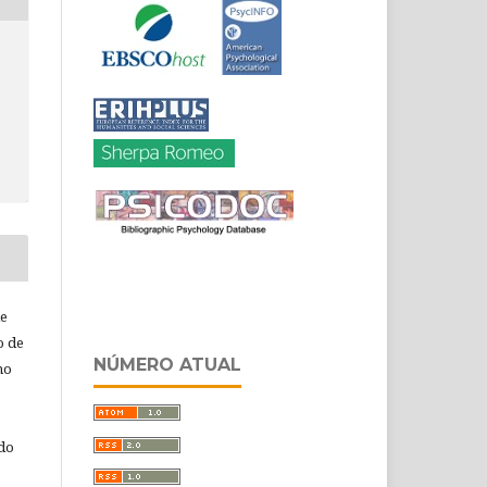
de
o de
NÚMERO ATUAL
ho
 do