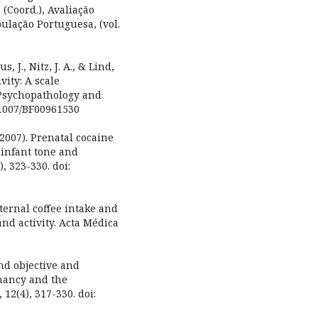
(Coord.), Avaliação
ulação Portuguesa, (vol.
us, J., Nitz, J. A., & Lind,
vity: A scale
 Psychopathology and
.1007/BF00961530
(2007). Prenatal cocaine
 infant tone and
, 323-330. doi:
aternal coffee intake and
 and activity. Acta Médica
and objective and
gnancy and the
12(4), 317-330. doi: