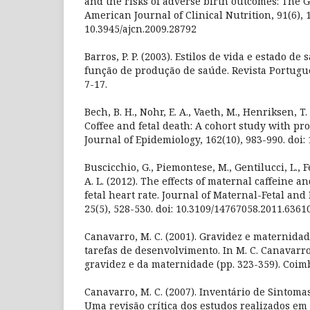
and the risks of adverse birth outcomes: The 
American Journal of Clinical Nutrition, 91(6), 
10.3945/ajcn.2009.28792
Barros, P. P. (2003). Estilos de vida e estado d
função de produção de saúde. Revista Portugue
7-17.
Bech, B. H., Nohr, E. A., Vaeth, M., Henriksen, T. 
Coffee and fetal death: A cohort study with pr
Journal of Epidemiology, 162(10), 983-990. doi:
Buscicchio, G., Piemontese, M., Gentilucci, L., Fe
A. L. (2012). The effects of maternal caffeine a
fetal heart rate. Journal of Maternal-Fetal an
25(5), 528-530. doi: 10.3109/14767058.2011.6361
Canavarro, M. C. (2001). Gravidez e maternida
tarefas de desenvolvimento. In M. C. Canavarro 
gravidez e da maternidade (pp. 323-359). Coimb
Canavarro, M. C. (2007). Inventário de Sintomas
Uma revisão crítica dos estudos realizados em 