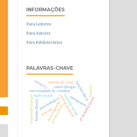
INFORMAÇÕES
Para Leitores
Para Autores
Para Bibliotecários
PALAVRAS-CHAVE
narrativa
funções (fscs)
sentido da vida
Ãmpeto
crack (droga)
universidade de coimbra
conexão social
análise factorial
ação social
responsabilização
entrapment
evocações livres
psychologica
formas (fscrs)
auto-sugestão
jovem adulto
psicose