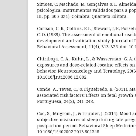
Simões, C. Machado, M. Gonçalves & L. Almeida 
psicológica. Instrumentos validados para a pop
III, pp. 305-331). Coimbra: Quarteto Editora.
Carlson, C. R., Collins, F. L., Stewart, J. F., Porzeli
C. O. (1989). The assessment of emotional reacti
development and validation study. Journal of
Behavioral Assessment, 11(4), 313-325. doi: 10
Chiriboga, C. A., Kuhn, L., & Wasserman, G. A. 
exposures and dose-related cocaine effects on
behavior. Neurotoxicology and Teratology, 29(3)
10.1016/j.ntt.2006.12.002
Conde, A., Teves, C., & Figueiredo, B. (2011). M
associated risk factors: Effects on fetal growth
Portuguesa, 24(2), 241-248.
Coo, S., Milgrom, J., & Trinder, J. (2014). Mood 
subjective measures of sleep during late pre
postpartum period. Behavioral Sleep Medicine, 
10.1080/15402002.2013.801348