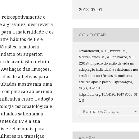
2018-07-01
r retrospetivamente o
e a gravidez; descrever a
o para a maternidade e os
COMO CITAR
entre hábitos de EV e
98 mães, a maioria
Levandowski, D. C., Pereira, M.,
undário ou superior,
Moura­‘Ramos, M., & Canavarro, M. C.
ia de avaliação incluiu
(2018). Impacto do estilo de vida na
 Avaliação das Emoções,
adaptação individual e relacional e nos
resultados obstétricos de mulheres
calas de adjetivos para
adultas após o parto.
Psychologica
,
resultados mostraram uma
61
(2), 93–119.
m comparação ao período
https://doi.org/10.14195/1647-8606_61-
nificativa entre a adoção
2_5
ologia psicopatológica e
Formatos Citação
sultados salientam a
ntes do EV e a sua
is e relacionais para
lheres na transição
EDIÇÃO