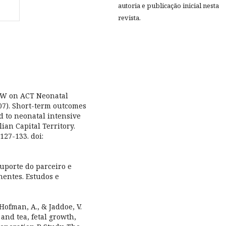
autoria e publicação inicial nesta
revista.
& NSW on ACT Neonatal
07). Short-term outcomes
d to neonatal intensive
ian Capital Territory.
127-133. doi:
suporte do parceiro e
nentes. Estudos e
, Hofman, A., & Jaddoe, V.
 and tea, fetal growth,