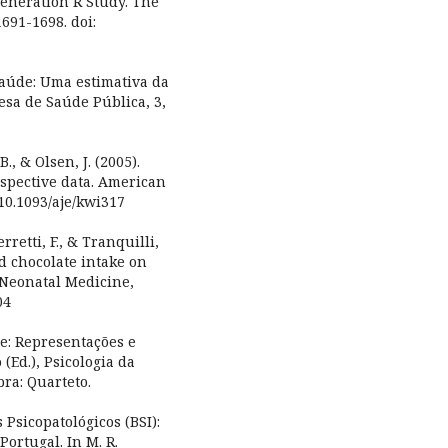
Generation R Study. The
1691-1698. doi:
e saúde: Uma estimativa da
sa de Saúde Pública, 3,
B., & Olsen, J. (2005).
ospective data. American
 10.1093/aje/kwi317
rretti, F., & Tranquilli,
nd chocolate intake on
d Neonatal Medicine,
04
de: Representações e
(Ed.), Psicologia da
ra: Quarteto.
 Psicopatológicos (BSI):
Portugal. In M. R.