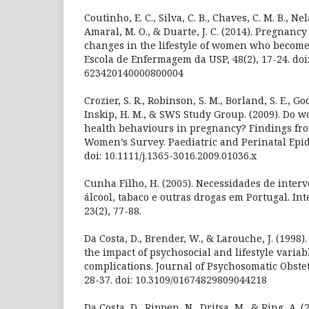
Coutinho, E. C., Silva, C. B., Chaves, C. M. B., Nela
Amaral, M. O., & Duarte, J. C. (2014). Pregnanc
changes in the lifestyle of women who become
Escola de Enfermagem da USP, 48(2), 17-24. doi
623420140000800004
Crozier, S. R., Robinson, S. M., Borland, S. E., Go
Inskip, H. M., & SWS Study Group. (2009). Do 
health behaviours in pregnancy? Findings f
Women’s Survey. Paediatric and Perinatal Epid
doi: 10.1111/j.1365-3016.2009.01036.x
Cunha Filho, H. (2005). Necessidades de inte
álcool, tabaco e outras drogas em Portugal. I
23(2), 77-88.
Da Costa, D., Brender, W., & Larouche, J. (1998)
the impact of psychosocial and lifestyle varia
complications. Journal of Psychosomatic Obstet
28-37. doi: 10.3109/01674829809044218
Da Costa, D., Rippen, N., Dritsa, M., & Ring, A. (