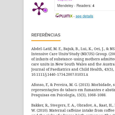
Mendeley - Readers:
4
-
see details
REFERÊNCIAS
Abdel-Latif, M. E., Bajuk, B., Lui, K., Oei, J., 
Intensive Care Units’Study (NICUS) Group. (20
of infants of substance-using mothers admitte
care units in New South Wales and the Austral
Journal of Paediatrics and Child Health, 43(3), 
10.1111/j.1440-1754.2007.01031.x
Afonso, F., & Pereira, M. G. (2013). Morbidade, 
representações do tabaco em fumantes e absti
Pesquisas em Psicologia, 13(3), 1068-1088.
Bakker, R., Steegers, E. A., Obradov, A., Raat, H.
W. (2010). Maternal caffeine intake from coffee