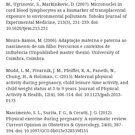
M., Ugrinovic, S., Markinkovic, D. (2007). Micronuclei in
cord blood lymphocytes as a biomarker of transplacental
exposure to environmental pollutants. Tohoku Journal of
Experimental Medicine, 213(3), 231-239. doi:
10.1620/tjem.213.231
Moura-Ramos, M. (2006). Adaptação materna e paterna ao
nascimento de um filho: Percursos e contextos de
influência (Unpublished master thesis). University of
Coimbra, Coimbra.
Mudd, L. M., Pivarnik, J. M., Pfeiffer, K. A., Paneth, N.,
Chung, H., & Holzman, C. (2015). Maternal physical
activity during pregnancy, child leisure-time activity, and
child weight status at 3 to 9 years. Journal of Physical
Activity & Health, 12(4), 506-514. doi: 10.1123/jpah.2013-
0173
Nascimento, S. L., Surita, F. G., & Cecatti, J. G. (2012).
Physical exercise during pregnancy: A systematic review.
Current Opinion in Obstetrics & Gynecology, 24(6), 387-
394. doi: 10.1097/GCO.0b013e328359f131