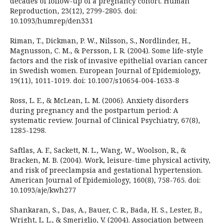
decades of follow-up of a pregnancy cohort. Human
Reproduction, 23(12), 2799-2805. doi:
10.1093/humrep/den331
Riman, T., Dickman, P. W., Nilsson, S., Nordlinder, H.,
Magnusson, C. M., & Persson, I. R. (2004). Some life-style
factors and the risk of invasive epithelial ovarian cancer
in Swedish women. European Journal of Epidemiology,
19(11), 1011-1019. doi: 10.1007/s10654-004-1633-8
Ross, L. E., & McLean, L. M. (2006). Anxiety disorders
during pregnancy and the postpartum period: A
systematic review. Journal of Clinical Psychiatry, 67(8),
1285-1298.
Saftlas, A. F., Sackett, N. L., Wang, W., Woolson, R., &
Bracken, M. B. (2004). Work, leisure-time physical activity,
and risk of preeclampsia and gestational hypertension.
American Journal of Epidemiology, 160(8), 758-765. doi:
10.1093/aje/kwh277
Shankaran, S., Das, A., Bauer, C. R., Bada, H. S., Lester, B.,
Wright, L. L., & Smeriglio, V. (2004). Association between