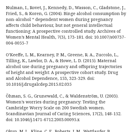
Nulman, I., Rovet, J., Kennedy, D., Wasson, C., Gladstone, J.,
Fried, S., & Koren, G. (2004). Binge alcohol consumption by
non-alcohol “ dependent women during pregnancy
affects child behaviour, but not general intellectual
functioning: A prospective controlled study. Archives of
Women’s Mental Health, 7(3), 173-181. doi: 10.1007/s00737-
004-0055-7
O’Keeffe, L. M., Kearney, P. M., Greene, R. A., Zuccolo, L.,
Tilling, K., Lawlor, D. A., & Howe, L. D. (2015). Maternal
alcohol use during pregnancy and offspring trajectories
of height and weight: A prospective cohort study. Drug
and Alcohol Dependence, 153, 323-329. doi:
10.1016/j.drugalcdep.2015.02.035
Öhman, S. G., Grunewald, C., & Waldenström, U. (2003).
Women’s worries during pregnancy: Testing the
Cambridge Worry Scale on 200 Swedish women.
Scandinavian Journal of Caring Sciences, 17(2), 148-152.
doi: 10.1046/j.1471-6712.2003.00095.x
Okun, M. L., Kline, C. E., Roberts, J. M., Wettlaufer, B.,