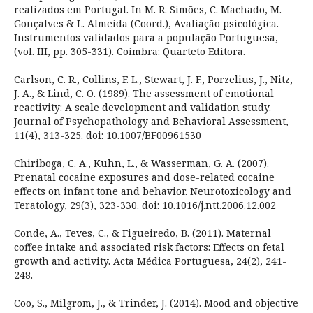
realizados em Portugal. In M. R. Simões, C. Machado, M.
Gonçalves & L. Almeida (Coord.), Avaliação psicológica.
Instrumentos validados para a população Portuguesa,
(vol. III, pp. 305-331). Coimbra: Quarteto Editora.
Carlson, C. R., Collins, F. L., Stewart, J. F., Porzelius, J., Nitz,
J. A., & Lind, C. O. (1989). The assessment of emotional
reactivity: A scale development and validation study.
Journal of Psychopathology and Behavioral Assessment,
11(4), 313-325. doi: 10.1007/BF00961530
Chiriboga, C. A., Kuhn, L., & Wasserman, G. A. (2007).
Prenatal cocaine exposures and dose-related cocaine
effects on infant tone and behavior. Neurotoxicology and
Teratology, 29(3), 323-330. doi: 10.1016/j.ntt.2006.12.002
Conde, A., Teves, C., & Figueiredo, B. (2011). Maternal
coffee intake and associated risk factors: Effects on fetal
growth and activity. Acta Médica Portuguesa, 24(2), 241-
248.
Coo, S., Milgrom, J., & Trinder, J. (2014). Mood and objective