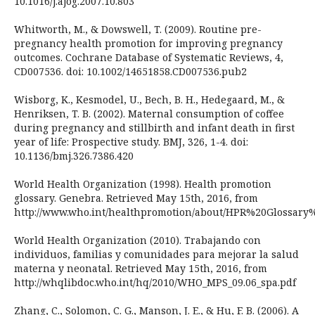
10.1016/j.ajog.2007.10.803
Whitworth, M., & Dowswell, T. (2009). Routine pre-
pregnancy health promotion for improving pregnancy
outcomes. Cochrane Database of Systematic Reviews, 4,
CD007536. doi: 10.1002/14651858.CD007536.pub2
Wisborg, K., Kesmodel, U., Bech, B. H., Hedegaard, M., &
Henriksen, T. B. (2002). Maternal consumption of coffee
during pregnancy and stillbirth and infant death in first
year of life: Prospective study. BMJ, 326, 1-4. doi:
10.1136/bmj.326.7386.420
World Health Organization (1998). Health promotion
glossary. Genebra. Retrieved May 15th, 2016, from
http://www.who.int/healthpromotion/about/HPR%20Glossary
World Health Organization (2010). Trabajando con
individuos, familias y comunidades para mejorar la salud
materna y neonatal. Retrieved May 15th, 2016, from
http://whqlibdoc.who.int/hq/2010/WHO_MPS_09.06_spa.pdf
Zhang, C., Solomon, C. G., Manson, J. E., & Hu, F. B. (2006). A