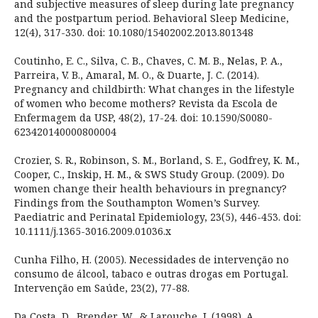
and subjective measures of sleep during late pregnancy
and the postpartum period. Behavioral Sleep Medicine,
12(4), 317-330. doi: 10.1080/15402002.2013.801348
Coutinho, E. C., Silva, C. B., Chaves, C. M. B., Nelas, P. A.,
Parreira, V. B., Amaral, M. O., & Duarte, J. C. (2014).
Pregnancy and childbirth: What changes in the lifestyle
of women who become mothers? Revista da Escola de
Enfermagem da USP, 48(2), 17-24. doi: 10.1590/S0080-
623420140000800004
Crozier, S. R., Robinson, S. M., Borland, S. E., Godfrey, K. M.,
Cooper, C., Inskip, H. M., & SWS Study Group. (2009). Do
women change their health behaviours in pregnancy?
Findings from the Southampton Women’s Survey.
Paediatric and Perinatal Epidemiology, 23(5), 446-453. doi:
10.1111/j.1365-3016.2009.01036.x
Cunha Filho, H. (2005). Necessidades de intervenção no
consumo de álcool, tabaco e outras drogas em Portugal.
Intervenção em Saúde, 23(2), 77-88.
Da Costa, D., Brender, W., & Larouche, J. (1998). A