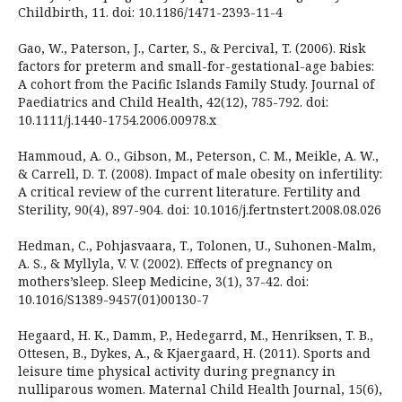
Childbirth, 11. doi: 10.1186/1471-2393-11-4
Gao, W., Paterson, J., Carter, S., & Percival, T. (2006). Risk
factors for preterm and small-for-gestational-age babies:
A cohort from the Pacific Islands Family Study. Journal of
Paediatrics and Child Health, 42(12), 785-792. doi:
10.1111/j.1440-1754.2006.00978.x
Hammoud, A. O., Gibson, M., Peterson, C. M., Meikle, A. W.,
& Carrell, D. T. (2008). Impact of male obesity on infertility:
A critical review of the current literature. Fertility and
Sterility, 90(4), 897-904. doi: 10.1016/j.fertnstert.2008.08.026
Hedman, C., Pohjasvaara, T., Tolonen, U., Suhonen-Malm,
A. S., & Myllyla, V. V. (2002). Effects of pregnancy on
mothers’sleep. Sleep Medicine, 3(1), 37-42. doi:
10.1016/S1389-9457(01)00130-7
Hegaard, H. K., Damm, P., Hedegarrd, M., Henriksen, T. B.,
Ottesen, B., Dykes, A., & Kjaergaard, H. (2011). Sports and
leisure time physical activity during pregnancy in
nulliparous women. Maternal Child Health Journal, 15(6),