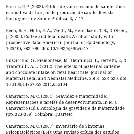
Barros, P. P. (2003). Estilos de vida e estado de saúde: Uma
estimativa da função de produção de saúde. Revista
Portuguesa de Saúde Pública, 3, 7-17.
Bech, B. H., Nohr, E. A., Vaeth, M., Henriksen, T. B., & Olsen,
J. (2005). Coffee and fetal death: A cohort study with
prospective data. American Journal of Epidemiology,
162(10), 983-990. doi: 10.1093/aje/kwi317
Buscicchio, G., Piemontese, M., Gentilucci, L., Ferretti, F., &
Tranquilli, A. L. (2012). The effects of maternal caffeine
and chocolate intake on fetal heart rate. Journal of
Maternal-Fetal and Neonatal Medicine, 25(5), 528-530. doi:
10.3109/14767058.2011.636104
Canavarro, M. C. (2001). Gravidez e maternidade:
Representações e tarefas de desenvolvimento. In M. C.
Canavarro (Ed.), Psicologia da gravidez e da maternidade
(pp. 323-359). Coimbra: Quarteto.
Canavarro, M. C. (2007). Inventário de Sintomas
Psicopatológicos (BSI): Uma revisão crítica dos estudos