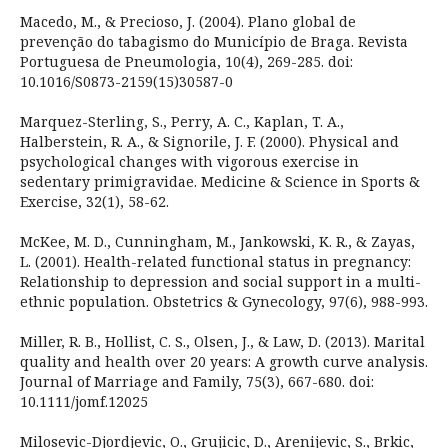
Macedo, M., & Precioso, J. (2004). Plano global de
prevenção do tabagismo do Município de Braga. Revista
Portuguesa de Pneumologia, 10(4), 269-285. doi:
10.1016/S0873-2159(15)30587-0
Marquez-Sterling, S., Perry, A. C., Kaplan, T. A.,
Halberstein, R. A., & Signorile, J. F. (2000). Physical and
psychological changes with vigorous exercise in
sedentary primigravidae. Medicine & Science in Sports &
Exercise, 32(1), 58-62.
McKee, M. D., Cunningham, M., Jankowski, K. R., & Zayas,
L. (2001). Health-related functional status in pregnancy:
Relationship to depression and social support in a multi-
ethnic population. Obstetrics & Gynecology, 97(6), 988-993.
Miller, R. B., Hollist, C. S., Olsen, J., & Law, D. (2013). Marital
quality and health over 20 years: A growth curve analysis.
Journal of Marriage and Family, 75(3), 667-680. doi:
10.1111/jomf.12025
Milosevic-Djordjevic, O., Grujicic, D., Arenijevic, S., Brkic,