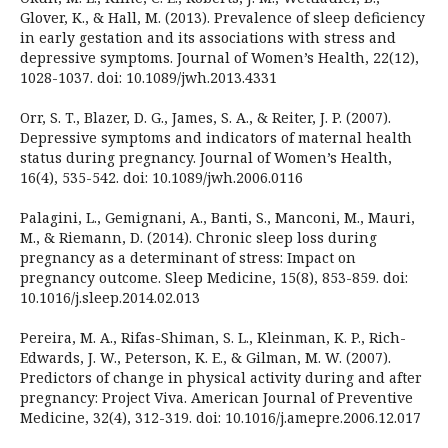
Glover, K., & Hall, M. (2013). Prevalence of sleep deficiency
in early gestation and its associations with stress and
depressive symptoms. Journal of Women’s Health, 22(12),
1028-1037. doi: 10.1089/jwh.2013.4331
Orr, S. T., Blazer, D. G., James, S. A., & Reiter, J. P. (2007).
Depressive symptoms and indicators of maternal health
status during pregnancy. Journal of Women’s Health,
16(4), 535-542. doi: 10.1089/jwh.2006.0116
Palagini, L., Gemignani, A., Banti, S., Manconi, M., Mauri,
M., & Riemann, D. (2014). Chronic sleep loss during
pregnancy as a determinant of stress: Impact on
pregnancy outcome. Sleep Medicine, 15(8), 853-859. doi:
10.1016/j.sleep.2014.02.013
Pereira, M. A., Rifas-Shiman, S. L., Kleinman, K. P., Rich-
Edwards, J. W., Peterson, K. E., & Gilman, M. W. (2007).
Predictors of change in physical activity during and after
pregnancy: Project Viva. American Journal of Preventive
Medicine, 32(4), 312-319. doi: 10.1016/j.amepre.2006.12.017