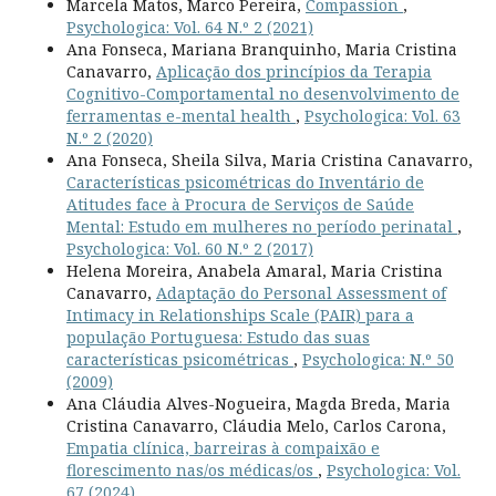
Marcela Matos, Marco Pereira,
Compassion
,
Psychologica: Vol. 64 N.º 2 (2021)
Ana Fonseca, Mariana Branquinho, Maria Cristina
Canavarro,
Aplicação dos princípios da Terapia
Cognitivo-Comportamental no desenvolvimento de
ferramentas e-mental health
,
Psychologica: Vol. 63
N.º 2 (2020)
Ana Fonseca, Sheila Silva, Maria Cristina Canavarro,
Características psicométricas do Inventário de
Atitudes face à Procura de Serviços de Saúde
Mental: Estudo em mulheres no período perinatal
,
Psychologica: Vol. 60 N.º 2 (2017)
Helena Moreira, Anabela Amaral, Maria Cristina
Canavarro,
Adaptação do Personal Assessment of
Intimacy in Relationships Scale (PAIR) para a
população Portuguesa: Estudo das suas
características psicométricas
,
Psychologica: N.º 50
(2009)
Ana Cláudia Alves-Nogueira, Magda Breda, Maria
Cristina Canavarro, Cláudia Melo, Carlos Carona,
Empatia clínica, barreiras à compaixão e
florescimento nas/os médicas/os
,
Psychologica: Vol.
67 (2024)