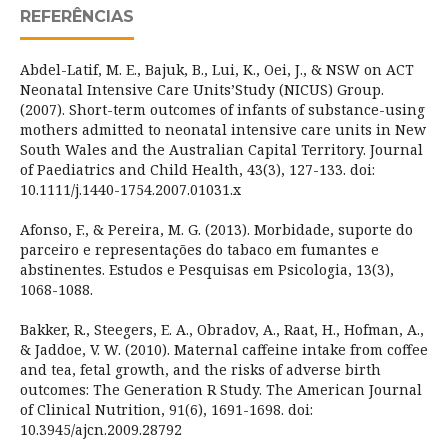
REFERÊNCIAS
Abdel-Latif, M. E., Bajuk, B., Lui, K., Oei, J., & NSW on ACT
Neonatal Intensive Care Units’Study (NICUS) Group.
(2007). Short-term outcomes of infants of substance-using
mothers admitted to neonatal intensive care units in New
South Wales and the Australian Capital Territory. Journal
of Paediatrics and Child Health, 43(3), 127-133. doi:
10.1111/j.1440-1754.2007.01031.x
Afonso, F., & Pereira, M. G. (2013). Morbidade, suporte do
parceiro e representações do tabaco em fumantes e
abstinentes. Estudos e Pesquisas em Psicologia, 13(3),
1068-1088.
Bakker, R., Steegers, E. A., Obradov, A., Raat, H., Hofman, A.,
& Jaddoe, V. W. (2010). Maternal caffeine intake from coffee
and tea, fetal growth, and the risks of adverse birth
outcomes: The Generation R Study. The American Journal
of Clinical Nutrition, 91(6), 1691-1698. doi:
10.3945/ajcn.2009.28792