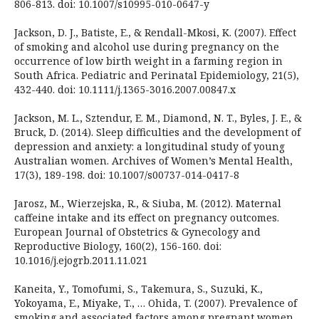
806-813. doi: 10.1007/s10995-010-0647-y
Jackson, D. J., Batiste, E., & Rendall-Mkosi, K. (2007). Effect
of smoking and alcohol use during pregnancy on the
occurrence of low birth weight in a farming region in
South Africa. Pediatric and Perinatal Epidemiology, 21(5),
432-440. doi: 10.1111/j.1365-3016.2007.00847.x
Jackson, M. L., Sztendur, E. M., Diamond, N. T., Byles, J. E., &
Bruck, D. (2014). Sleep difficulties and the development of
depression and anxiety: a longitudinal study of young
Australian women. Archives of Women’s Mental Health,
17(3), 189-198. doi: 10.1007/s00737-014-0417-8
Jarosz, M., Wierzejska, R., & Siuba, M. (2012). Maternal
caffeine intake and its effect on pregnancy outcomes.
European Journal of Obstetrics & Gynecology and
Reproductive Biology, 160(2), 156-160. doi:
10.1016/j.ejogrb.2011.11.021
Kaneita, Y., Tomofumi, S., Takemura, S., Suzuki, K.,
Yokoyama, E., Miyake, T., … Ohida, T. (2007). Prevalence of
smoking and associated factors among pregnant women