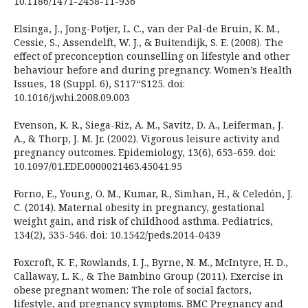
10.1186/1471-2458-11-936
Elsinga, J., Jong-Potjer, L. C., van der Pal-de Bruin, K. M.,
Cessie, S., Assendelft, W. J., & Buitendijk, S. E. (2008). The
effect of preconception counselling on lifestyle and other
behaviour before and during pregnancy. Women’s Health
Issues, 18 (Suppl. 6), S117“S125. doi:
10.1016/j.whi.2008.09.003
Evenson, K. R., Siega-Riz, A. M., Savitz, D. A., Leiferman, J.
A., & Thorp, J. M. Jr. (2002). Vigorous leisure activity and
pregnancy outcomes. Epidemiology, 13(6), 653-659. doi:
10.1097/01.EDE.0000021463.45041.95
Forno, E., Young, O. M., Kumar, R., Simhan, H., & Celedón, J.
C. (2014). Maternal obesity in pregnancy, gestational
weight gain, and risk of childhood asthma. Pediatrics,
134(2), 535-546. doi: 10.1542/peds.2014-0439
Foxcroft, K. F., Rowlands, I. J., Byrne, N. M., McIntyre, H. D.,
Callaway, L. K., & The Bambino Group (2011). Exercise in
obese pregnant women: The role of social factors,
lifestyle, and pregnancy symptoms. BMC Pregnancy and