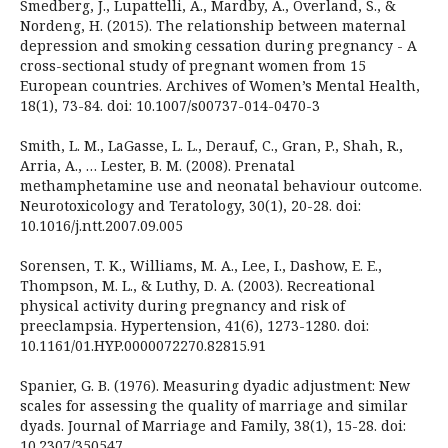
Smedberg, J., Lupattelli, A., Mardby, A., Overland, S., &
Nordeng, H. (2015). The relationship between maternal
depression and smoking cessation during pregnancy - A
cross-sectional study of pregnant women from 15
European countries. Archives of Women’s Mental Health,
18(1), 73-84. doi: 10.1007/s00737-014-0470-3
Smith, L. M., LaGasse, L. L., Derauf, C., Gran, P., Shah, R.,
Arria, A., … Lester, B. M. (2008). Prenatal
methamphetamine use and neonatal behaviour outcome.
Neurotoxicology and Teratology, 30(1), 20-28. doi:
10.1016/j.ntt.2007.09.005
Sorensen, T. K., Williams, M. A., Lee, I., Dashow, E. E.,
Thompson, M. L., & Luthy, D. A. (2003). Recreational
physical activity during pregnancy and risk of
preeclampsia. Hypertension, 41(6), 1273-1280. doi:
10.1161/01.HYP.0000072270.82815.91
Spanier, G. B. (1976). Measuring dyadic adjustment: New
scales for assessing the quality of marriage and similar
dyads. Journal of Marriage and Family, 38(1), 15-28. doi:
10.2307/350547