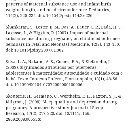
patterns of maternal substance use and infant birth
weight, length, and head circumference. Pediatrics,
114(2), 226-234. doi: 10.1542/peds.114.2.e226
Shankaran, S., Lester, B. M., Das, A., Bauer, C. R., Bada, H. S.,
Lagasse, L., & Higgins, R. (2007). Impact of maternal
substance use during pregnancy on childhood outcomes.
Seminars in Fetal and Neonatal Medicine, 12(2), 143-150.
doi: 10.1016/j.siny.2007.01.002
Silva, L. A., Nakano, A. S., Gomes, F. A., & Stefanello, J.
(2009). Significados atribuídos por puérperas
adolescentes à maternidade: autocuidado e cuidado com o
bebê. Texto Contexto Enferm, Florianópolis, 18(1), 48-56.
doi: 10.1590/S0104-07072009000100006
Skouteris, H., Germano, C., Wertheim, E. H., Paxton, S. J., &
Milgrom, J. (2008). Sleep quality and depression during
pregnancy: A prospective study. Journal of Sleep
Research, 17(2), 217-220. doi: 10.1111/j.1365-
2869.2008.00655.x