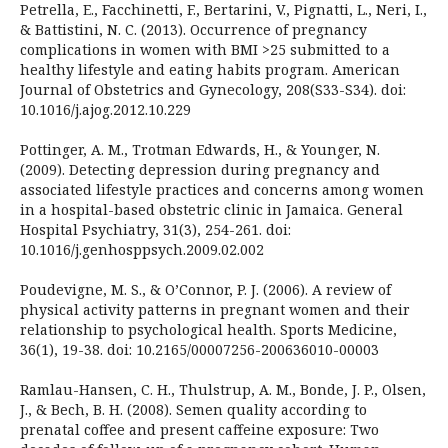
Petrella, E., Facchinetti, F., Bertarini, V., Pignatti, L., Neri, I.,
& Battistini, N. C. (2013). Occurrence of pregnancy
complications in women with BMI >25 submitted to a
healthy lifestyle and eating habits program. American
Journal of Obstetrics and Gynecology, 208(S33-S34). doi:
10.1016/j.ajog.2012.10.229
Pottinger, A. M., Trotman Edwards, H., & Younger, N.
(2009). Detecting depression during pregnancy and
associated lifestyle practices and concerns among women
in a hospital-based obstetric clinic in Jamaica. General
Hospital Psychiatry, 31(3), 254-261. doi:
10.1016/j.genhosppsych.2009.02.002
Poudevigne, M. S., & O’Connor, P. J. (2006). A review of
physical activity patterns in pregnant women and their
relationship to psychological health. Sports Medicine,
36(1), 19-38. doi: 10.2165/00007256-200636010-00003
Ramlau-Hansen, C. H., Thulstrup, A. M., Bonde, J. P., Olsen,
J., & Bech, B. H. (2008). Semen quality according to
prenatal coffee and present caffeine exposure: Two