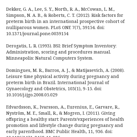
Dekker, G. A., Lee, S. Y., North, R. A., McCowan, L. M.,
Simpson, N. A. B., & Roberts, C. T. (2012). Risk factors for
preterm birth in an international prospective cohort of
nulliparous women. PLoS ONE 7(7), 39154. doi:
10.1371/journal.pone.0039154
Derogatis, L. R. (1993). BSI: Brief Symptom Inventory:
Administration, scoring and procedures manual.
Minneapolis: Natural Computers System.
Domingues, M. R., Barros, A. J., & Matijasevich, A. (2008).
Leisure time physical activity during pregnancy and
preterm birth in Brazil. International Journal of
Gynaecology and Obstetrics, 103(1), 9-15. doi:
10.1016/j.ijgo.2008.05.029
Edvardsson, K., Ivarsson, A., Eurenius, E., Garvare, R.,
Nyström, M. E., Small, R., & Mogren, I. (2011). Giving
offspring a healthy start: Parents’experiences of health
promotion and lifestyle change during pregnancy and
early parenthood. BMC Public Health, 11, 936. doi: