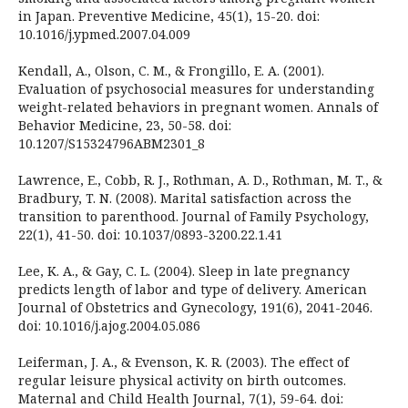
in Japan. Preventive Medicine, 45(1), 15-20. doi:
10.1016/j.ypmed.2007.04.009
Kendall, A., Olson, C. M., & Frongillo, E. A. (2001).
Evaluation of psychosocial measures for understanding
weight-related behaviors in pregnant women. Annals of
Behavior Medicine, 23, 50-58. doi:
10.1207/S15324796ABM2301_8
Lawrence, E., Cobb, R. J., Rothman, A. D., Rothman, M. T., &
Bradbury, T. N. (2008). Marital satisfaction across the
transition to parenthood. Journal of Family Psychology,
22(1), 41-50. doi: 10.1037/0893-3200.22.1.41
Lee, K. A., & Gay, C. L. (2004). Sleep in late pregnancy
predicts length of labor and type of delivery. American
Journal of Obstetrics and Gynecology, 191(6), 2041-2046.
doi: 10.1016/j.ajog.2004.05.086
Leiferman, J. A., & Evenson, K. R. (2003). The effect of
regular leisure physical activity on birth outcomes.
Maternal and Child Health Journal, 7(1), 59-64. doi: