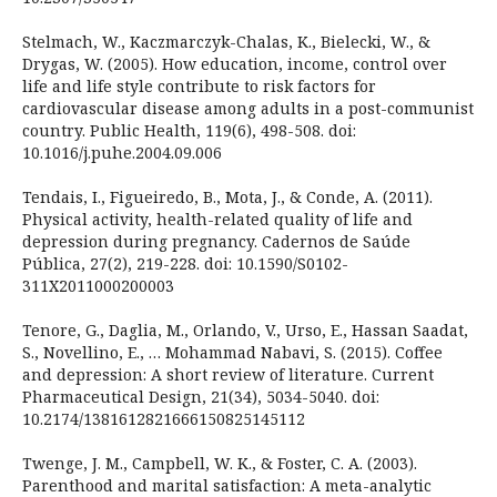
Stelmach, W., Kaczmarczyk-Chalas, K., Bielecki, W., &
Drygas, W. (2005). How education, income, control over
life and life style contribute to risk factors for
cardiovascular disease among adults in a post-communist
country. Public Health, 119(6), 498-508. doi:
10.1016/j.puhe.2004.09.006
Tendais, I., Figueiredo, B., Mota, J., & Conde, A. (2011).
Physical activity, health-related quality of life and
depression during pregnancy. Cadernos de Saúde
Pública, 27(2), 219-228. doi: 10.1590/S0102-
311X2011000200003
Tenore, G., Daglia, M., Orlando, V., Urso, E., Hassan Saadat,
S., Novellino, E., … Mohammad Nabavi, S. (2015). Coffee
and depression: A short review of literature. Current
Pharmaceutical Design, 21(34), 5034-5040. doi:
10.2174/1381612821666150825145112
Twenge, J. M., Campbell, W. K., & Foster, C. A. (2003).
Parenthood and marital satisfaction: A meta-analytic