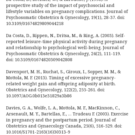
prospective study of the impact of psychosocial and
lifestyle variables on pregnancy complications. Journal of
Psychosomatic Obstetrics & Gynecology, 19(1), 28-37. doi:
10.3109/01674829809044218
Da Costa, D., Rippen, N., Dritsa, M., & Ring, A. (2003). Self-
reported leisure-time physical activity during pregnancy
and relationship to psychological well-being. Journal of
Psychosomatic Obstetrics & Gynecology, 24(2), 111-119.
doi: 10.3109/01674820309042808
Davenport, M. H., Ruchat, S., Giroux, I., Sopper, M. M., &
Mottola, M. F. (2013). Timing of excessive pregnancy-
related weight gain and offspring adiposity at birth.
Obstetrics and Gynecology, 122(2), 255-261. doi:
10.1097/AOG.0b013e31829a3b86
Davies, G. A., Wolfe, L. A., Mottola, M. F., MacKinnon, C.,
Arsenault, M. Y., Bartellas, E., … Trudeau F. (2003). Exercise
in pregnancy and the postpartum period. Journal of
Obstetrics and Gynaecology Canada, 25(6), 516-529. doi:
10.1016/S1701-2163(16)30313-9