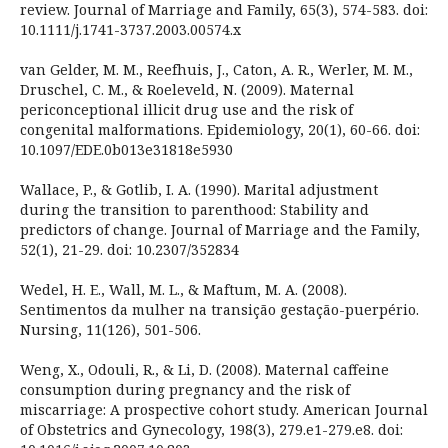
review. Journal of Marriage and Family, 65(3), 574-583. doi:
10.1111/j.1741-3737.2003.00574.x
van Gelder, M. M., Reefhuis, J., Caton, A. R., Werler, M. M.,
Druschel, C. M., & Roeleveld, N. (2009). Maternal
periconceptional illicit drug use and the risk of
congenital malformations. Epidemiology, 20(1), 60-66. doi:
10.1097/EDE.0b013e31818e5930
Wallace, P., & Gotlib, I. A. (1990). Marital adjustment
during the transition to parenthood: Stability and
predictors of change. Journal of Marriage and the Family,
52(1), 21-29. doi: 10.2307/352834
Wedel, H. E., Wall, M. L., & Maftum, M. A. (2008).
Sentimentos da mulher na transição gestação-puerpério.
Nursing, 11(126), 501-506.
Weng, X., Odouli, R., & Li, D. (2008). Maternal caffeine
consumption during pregnancy and the risk of
miscarriage: A prospective cohort study. American Journal
of Obstetrics and Gynecology, 198(3), 279.e1-279.e8. doi: