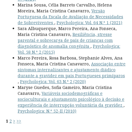
Marina Sousa, Célia Barreto Carvalho, Helena
Moreira, Maria Cristina Canavarro,
Versão
Portuguesa da Escala de Avaliação de Necessidades
de Sobreviventes
,
Psychologica: Vol. 64 N.º 1 (2021)
Sara Albuquerque, Marco Pereira, Ana Fonseca,
Maria Cristina Canavarro,
Resiliência, stresse
parental e sobrecarga de pais de crianças com
diagnóstico de anomalia congénita
,
Psychologica:
Vol. 58 N.º 2 (2015)
Marco Pereira, Rosa Barbosa, Stephanie Alves, Ana
Fonseca, Maria Cristina Canavarro,
Associação entre
sintomas internalizantes e ajustamento diádico
durante a gravidez em pais Portugueses primíparos
,
Psychologica: Vol. 63 N.º 2 (2020)
Maryse Guedes, Sofia Gameiro, Maria Cristina
Canavarro,
Variáveis sociodemográficas e
socioculturais e ajustamento psicológico à decisão e
experiência de interrupção voluntária da gravidez
,
Psychologica: N.º 52-II (2010)
1
2
>
>>