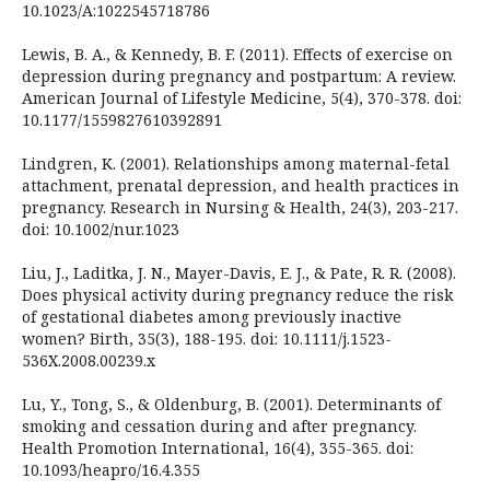
10.1023/A:1022545718786
Lewis, B. A., & Kennedy, B. F. (2011). Effects of exercise on
depression during pregnancy and postpartum: A review.
American Journal of Lifestyle Medicine, 5(4), 370-378. doi:
10.1177/1559827610392891
Lindgren, K. (2001). Relationships among maternal-fetal
attachment, prenatal depression, and health practices in
pregnancy. Research in Nursing & Health, 24(3), 203-217.
doi: 10.1002/nur.1023
Liu, J., Laditka, J. N., Mayer-Davis, E. J., & Pate, R. R. (2008).
Does physical activity during pregnancy reduce the risk
of gestational diabetes among previously inactive
women? Birth, 35(3), 188-195. doi: 10.1111/j.1523-
536X.2008.00239.x
Lu, Y., Tong, S., & Oldenburg, B. (2001). Determinants of
smoking and cessation during and after pregnancy.
Health Promotion International, 16(4), 355-365. doi:
10.1093/heapro/16.4.355