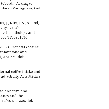
(Coord.), Avaliação
ulação Portuguesa, (vol.
us, J., Nitz, J. A., & Lind,
vity: A scale
 Psychopathology and
.1007/BF00961530
(2007). Prenatal cocaine
 infant tone and
, 323-330. doi:
aternal coffee intake and
 and activity. Acta Médica
and objective and
gnancy and the
12(4), 317-330. doi: