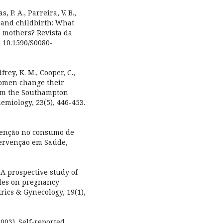
s, P. A., Parreira, V. B.,
y and childbirth: What
 mothers? Revista da
: 10.1590/S0080-
dfrey, K. M., Cooper, C.,
women change their
rom the Southampton
emiology, 23(5), 446-453.
rvenção no consumo de
ntervenção em Saúde,
. A prospective study of
bles on pregnancy
rics & Gynecology, 19(1),
2003). Self-reported