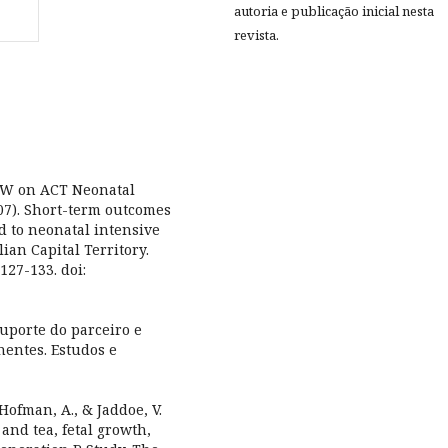
autoria e publicação inicial nesta
revista.
& NSW on ACT Neonatal
07). Short-term outcomes
d to neonatal intensive
ian Capital Territory.
127-133. doi:
suporte do parceiro e
nentes. Estudos e
, Hofman, A., & Jaddoe, V.
 and tea, fetal growth,