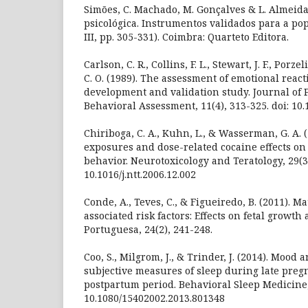
Simões, C. Machado, M. Gonçalves & L. Almeida 
psicológica. Instrumentos validados para a pop
III, pp. 305-331). Coimbra: Quarteto Editora.
Carlson, C. R., Collins, F. L., Stewart, J. F., Porzeli
C. O. (1989). The assessment of emotional reacti
development and validation study. Journal of
Behavioral Assessment, 11(4), 313-325. doi: 10
Chiriboga, C. A., Kuhn, L., & Wasserman, G. A. 
exposures and dose-related cocaine effects on
behavior. Neurotoxicology and Teratology, 29(3)
10.1016/j.ntt.2006.12.002
Conde, A., Teves, C., & Figueiredo, B. (2011). M
associated risk factors: Effects on fetal growth
Portuguesa, 24(2), 241-248.
Coo, S., Milgrom, J., & Trinder, J. (2014). Mood 
subjective measures of sleep during late pre
postpartum period. Behavioral Sleep Medicine, 
10.1080/15402002.2013.801348