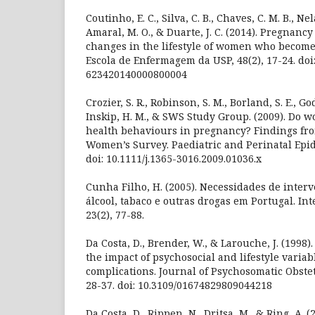
Coutinho, E. C., Silva, C. B., Chaves, C. M. B., Nela
Amaral, M. O., & Duarte, J. C. (2014). Pregnanc
changes in the lifestyle of women who become
Escola de Enfermagem da USP, 48(2), 17-24. doi
623420140000800004
Crozier, S. R., Robinson, S. M., Borland, S. E., Go
Inskip, H. M., & SWS Study Group. (2009). Do 
health behaviours in pregnancy? Findings f
Women’s Survey. Paediatric and Perinatal Epid
doi: 10.1111/j.1365-3016.2009.01036.x
Cunha Filho, H. (2005). Necessidades de inte
álcool, tabaco e outras drogas em Portugal. I
23(2), 77-88.
Da Costa, D., Brender, W., & Larouche, J. (1998)
the impact of psychosocial and lifestyle varia
complications. Journal of Psychosomatic Obstet
28-37. doi: 10.3109/01674829809044218
Da Costa, D., Rippen, N., Dritsa, M., & Ring, A. (