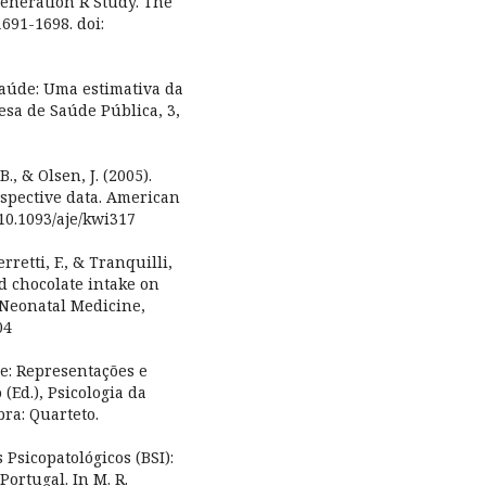
Generation R Study. The
1691-1698. doi:
e saúde: Uma estimativa da
sa de Saúde Pública, 3,
B., & Olsen, J. (2005).
ospective data. American
 10.1093/aje/kwi317
rretti, F., & Tranquilli,
nd chocolate intake on
d Neonatal Medicine,
04
de: Representações e
(Ed.), Psicologia da
ra: Quarteto.
 Psicopatológicos (BSI):
Portugal. In M. R.