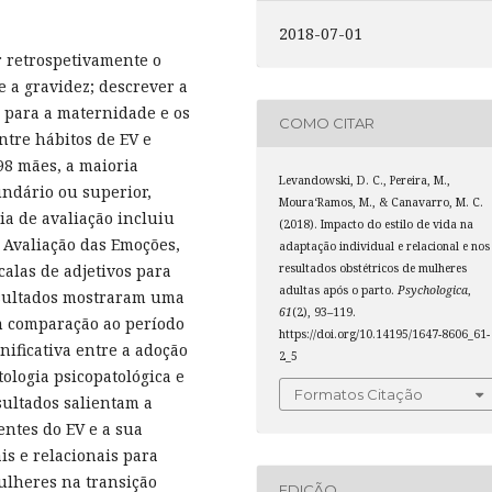
2018-07-01
r retrospetivamente o
e a gravidez; descrever a
o para a maternidade e os
COMO CITAR
entre hábitos de EV e
98 mães, a maioria
Levandowski, D. C., Pereira, M.,
undário ou superior,
Moura­‘Ramos, M., & Canavarro, M. C.
ia de avaliação incluiu
(2018). Impacto do estilo de vida na
 Avaliação das Emoções,
adaptação individual e relacional e nos
resultados obstétricos de mulheres
calas de adjetivos para
adultas após o parto.
Psychologica
,
resultados mostraram uma
61
(2), 93–119.
m comparação ao período
https://doi.org/10.14195/1647-8606_61-
nificativa entre a adoção
2_5
ologia psicopatológica e
Formatos Citação
sultados salientam a
ntes do EV e a sua
is e relacionais para
lheres na transição
EDIÇÃO