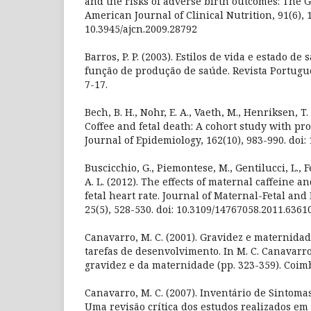
and the risks of adverse birth outcomes: The 
American Journal of Clinical Nutrition, 91(6), 
10.3945/ajcn.2009.28792
Barros, P. P. (2003). Estilos de vida e estado d
função de produção de saúde. Revista Portugue
7-17.
Bech, B. H., Nohr, E. A., Vaeth, M., Henriksen, T. 
Coffee and fetal death: A cohort study with pr
Journal of Epidemiology, 162(10), 983-990. doi:
Buscicchio, G., Piemontese, M., Gentilucci, L., Fe
A. L. (2012). The effects of maternal caffeine a
fetal heart rate. Journal of Maternal-Fetal an
25(5), 528-530. doi: 10.3109/14767058.2011.6361
Canavarro, M. C. (2001). Gravidez e maternida
tarefas de desenvolvimento. In M. C. Canavarro 
gravidez e da maternidade (pp. 323-359). Coimb
Canavarro, M. C. (2007). Inventário de Sintomas
Uma revisão crítica dos estudos realizados em 