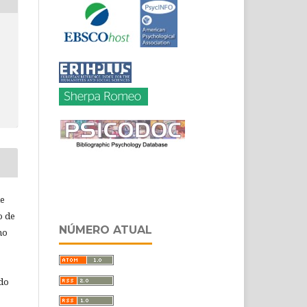
de
o de
NÚMERO ATUAL
ho
 do