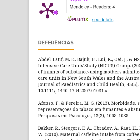
Mendeley - Readers:
4
-
see details
REFERÊNCIAS
Abdel-Latif, M. E., Bajuk, B., Lui, K., Oei, J., 
Intensive Care Units’Study (NICUS) Group. (20
of infants of substance-using mothers admitte
care units in New South Wales and the Austral
Journal of Paediatrics and Child Health, 43(3), 
10.1111/j.1440-1754.2007.01031.x
Afonso, F., & Pereira, M. G. (2013). Morbidade, 
representações do tabaco em fumantes e absti
Pesquisas em Psicologia, 13(3), 1068-1088.
Bakker, R., Steegers, E. A., Obradov, A., Raat, H.
W. (2010). Maternal caffeine intake from coffee