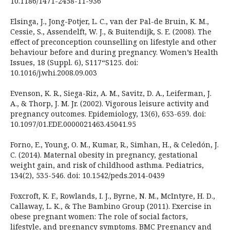
10.1186/1471-2458-11-936
Elsinga, J., Jong-Potjer, L. C., van der Pal-de Bruin, K. M.,
Cessie, S., Assendelft, W. J., & Buitendijk, S. E. (2008). The
effect of preconception counselling on lifestyle and other
behaviour before and during pregnancy. Women’s Health
Issues, 18 (Suppl. 6), S117“S125. doi:
10.1016/j.whi.2008.09.003
Evenson, K. R., Siega-Riz, A. M., Savitz, D. A., Leiferman, J.
A., & Thorp, J. M. Jr. (2002). Vigorous leisure activity and
pregnancy outcomes. Epidemiology, 13(6), 653-659. doi:
10.1097/01.EDE.0000021463.45041.95
Forno, E., Young, O. M., Kumar, R., Simhan, H., & Celedón, J.
C. (2014). Maternal obesity in pregnancy, gestational
weight gain, and risk of childhood asthma. Pediatrics,
134(2), 535-546. doi: 10.1542/peds.2014-0439
Foxcroft, K. F., Rowlands, I. J., Byrne, N. M., McIntyre, H. D.,
Callaway, L. K., & The Bambino Group (2011). Exercise in
obese pregnant women: The role of social factors,
lifestyle, and pregnancy symptoms. BMC Pregnancy and