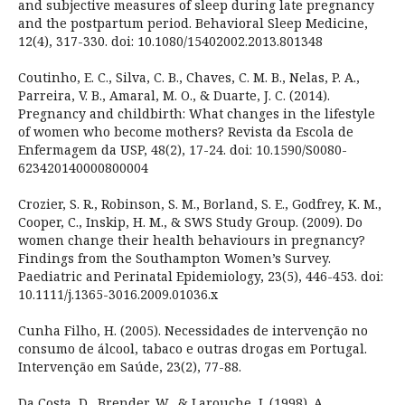
and subjective measures of sleep during late pregnancy
and the postpartum period. Behavioral Sleep Medicine,
12(4), 317-330. doi: 10.1080/15402002.2013.801348
Coutinho, E. C., Silva, C. B., Chaves, C. M. B., Nelas, P. A.,
Parreira, V. B., Amaral, M. O., & Duarte, J. C. (2014).
Pregnancy and childbirth: What changes in the lifestyle
of women who become mothers? Revista da Escola de
Enfermagem da USP, 48(2), 17-24. doi: 10.1590/S0080-
623420140000800004
Crozier, S. R., Robinson, S. M., Borland, S. E., Godfrey, K. M.,
Cooper, C., Inskip, H. M., & SWS Study Group. (2009). Do
women change their health behaviours in pregnancy?
Findings from the Southampton Women’s Survey.
Paediatric and Perinatal Epidemiology, 23(5), 446-453. doi:
10.1111/j.1365-3016.2009.01036.x
Cunha Filho, H. (2005). Necessidades de intervenção no
consumo de álcool, tabaco e outras drogas em Portugal.
Intervenção em Saúde, 23(2), 77-88.
Da Costa, D., Brender, W., & Larouche, J. (1998). A