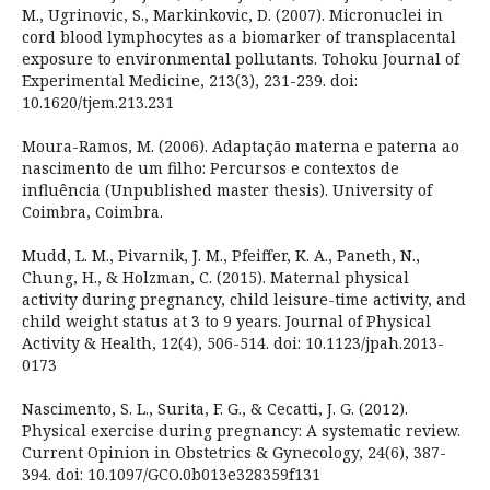
M., Ugrinovic, S., Markinkovic, D. (2007). Micronuclei in
cord blood lymphocytes as a biomarker of transplacental
exposure to environmental pollutants. Tohoku Journal of
Experimental Medicine, 213(3), 231-239. doi:
10.1620/tjem.213.231
Moura-Ramos, M. (2006). Adaptação materna e paterna ao
nascimento de um filho: Percursos e contextos de
influência (Unpublished master thesis). University of
Coimbra, Coimbra.
Mudd, L. M., Pivarnik, J. M., Pfeiffer, K. A., Paneth, N.,
Chung, H., & Holzman, C. (2015). Maternal physical
activity during pregnancy, child leisure-time activity, and
child weight status at 3 to 9 years. Journal of Physical
Activity & Health, 12(4), 506-514. doi: 10.1123/jpah.2013-
0173
Nascimento, S. L., Surita, F. G., & Cecatti, J. G. (2012).
Physical exercise during pregnancy: A systematic review.
Current Opinion in Obstetrics & Gynecology, 24(6), 387-
394. doi: 10.1097/GCO.0b013e328359f131