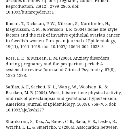
decades of follow-up of a pregnancy cohort. Human
Reproduction, 23(12), 2799-2805. doi:
10.1093/humrep/den331
Riman, T., Dickman, P. W., Nilsson, S., Nordlinder, H.,
Magnusson, C. M., & Persson, I. R. (2004). Some life-style
factors and the risk of invasive epithelial ovarian cancer
in Swedish women. European Journal of Epidemiology,
19(11), 1011-1019. doi: 10.1007/s10654-004-1633-8
Ross, L. E., & McLean, L. M. (2006). Anxiety disorders
during pregnancy and the postpartum period: A
systematic review. Journal of Clinical Psychiatry, 67(8),
1285-1298.
Saftlas, A. F., Sackett, N. L., Wang, W., Woolson, R., &
Bracken, M. B. (2004). Work, leisure-time physical activity,
and risk of preeclampsia and gestational hypertension.
American Journal of Epidemiology, 160(8), 758-765. doi:
10.1093/aje/kwh277
Shankaran, S., Das, A., Bauer, C. R., Bada, H. S., Lester, B.,
Wright, L. L., & Smeriglio, V. (2004). Association between