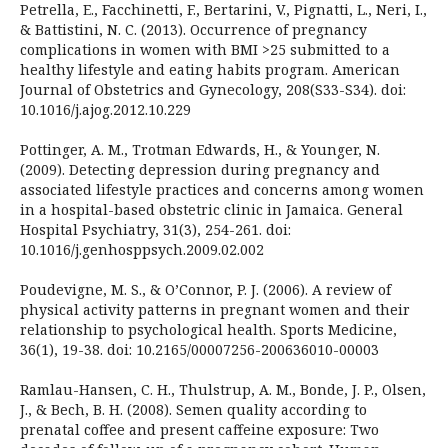
Petrella, E., Facchinetti, F., Bertarini, V., Pignatti, L., Neri, I.,
& Battistini, N. C. (2013). Occurrence of pregnancy
complications in women with BMI >25 submitted to a
healthy lifestyle and eating habits program. American
Journal of Obstetrics and Gynecology, 208(S33-S34). doi:
10.1016/j.ajog.2012.10.229
Pottinger, A. M., Trotman Edwards, H., & Younger, N.
(2009). Detecting depression during pregnancy and
associated lifestyle practices and concerns among women
in a hospital-based obstetric clinic in Jamaica. General
Hospital Psychiatry, 31(3), 254-261. doi:
10.1016/j.genhosppsych.2009.02.002
Poudevigne, M. S., & O’Connor, P. J. (2006). A review of
physical activity patterns in pregnant women and their
relationship to psychological health. Sports Medicine,
36(1), 19-38. doi: 10.2165/00007256-200636010-00003
Ramlau-Hansen, C. H., Thulstrup, A. M., Bonde, J. P., Olsen,
J., & Bech, B. H. (2008). Semen quality according to
prenatal coffee and present caffeine exposure: Two