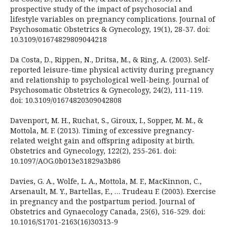
prospective study of the impact of psychosocial and
lifestyle variables on pregnancy complications. Journal of
Psychosomatic Obstetrics & Gynecology, 19(1), 28-37. doi:
10.3109/01674829809044218
Da Costa, D., Rippen, N., Dritsa, M., & Ring, A. (2003). Self-
reported leisure-time physical activity during pregnancy
and relationship to psychological well-being. Journal of
Psychosomatic Obstetrics & Gynecology, 24(2), 111-119.
doi: 10.3109/01674820309042808
Davenport, M. H., Ruchat, S., Giroux, I., Sopper, M. M., &
Mottola, M. F. (2013). Timing of excessive pregnancy-
related weight gain and offspring adiposity at birth.
Obstetrics and Gynecology, 122(2), 255-261. doi:
10.1097/AOG.0b013e31829a3b86
Davies, G. A., Wolfe, L. A., Mottola, M. F., MacKinnon, C.,
Arsenault, M. Y., Bartellas, E., … Trudeau F. (2003). Exercise
in pregnancy and the postpartum period. Journal of
Obstetrics and Gynaecology Canada, 25(6), 516-529. doi:
10.1016/S1701-2163(16)30313-9