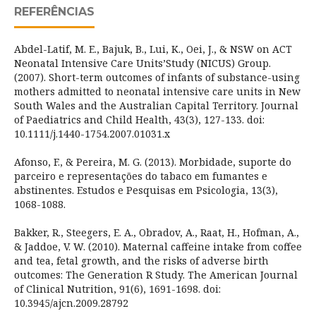
REFERÊNCIAS
Abdel-Latif, M. E., Bajuk, B., Lui, K., Oei, J., & NSW on ACT
Neonatal Intensive Care Units’Study (NICUS) Group.
(2007). Short-term outcomes of infants of substance-using
mothers admitted to neonatal intensive care units in New
South Wales and the Australian Capital Territory. Journal
of Paediatrics and Child Health, 43(3), 127-133. doi:
10.1111/j.1440-1754.2007.01031.x
Afonso, F., & Pereira, M. G. (2013). Morbidade, suporte do
parceiro e representações do tabaco em fumantes e
abstinentes. Estudos e Pesquisas em Psicologia, 13(3),
1068-1088.
Bakker, R., Steegers, E. A., Obradov, A., Raat, H., Hofman, A.,
& Jaddoe, V. W. (2010). Maternal caffeine intake from coffee
and tea, fetal growth, and the risks of adverse birth
outcomes: The Generation R Study. The American Journal
of Clinical Nutrition, 91(6), 1691-1698. doi:
10.3945/ajcn.2009.28792