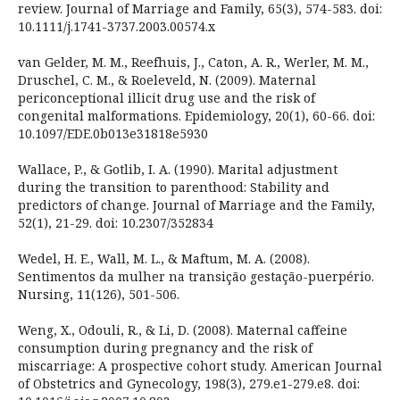
review. Journal of Marriage and Family, 65(3), 574-583. doi:
10.1111/j.1741-3737.2003.00574.x
van Gelder, M. M., Reefhuis, J., Caton, A. R., Werler, M. M.,
Druschel, C. M., & Roeleveld, N. (2009). Maternal
periconceptional illicit drug use and the risk of
congenital malformations. Epidemiology, 20(1), 60-66. doi:
10.1097/EDE.0b013e31818e5930
Wallace, P., & Gotlib, I. A. (1990). Marital adjustment
during the transition to parenthood: Stability and
predictors of change. Journal of Marriage and the Family,
52(1), 21-29. doi: 10.2307/352834
Wedel, H. E., Wall, M. L., & Maftum, M. A. (2008).
Sentimentos da mulher na transição gestação-puerpério.
Nursing, 11(126), 501-506.
Weng, X., Odouli, R., & Li, D. (2008). Maternal caffeine
consumption during pregnancy and the risk of
miscarriage: A prospective cohort study. American Journal
of Obstetrics and Gynecology, 198(3), 279.e1-279.e8. doi: