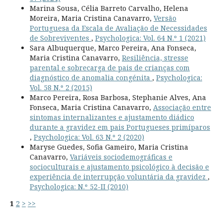
Marina Sousa, Célia Barreto Carvalho, Helena
Moreira, Maria Cristina Canavarro,
Versão
Portuguesa da Escala de Avaliação de Necessidades
de Sobreviventes
,
Psychologica: Vol. 64 N.º 1 (2021)
Sara Albuquerque, Marco Pereira, Ana Fonseca,
Maria Cristina Canavarro,
Resiliência, stresse
parental e sobrecarga de pais de crianças com
diagnóstico de anomalia congénita
,
Psychologica:
Vol. 58 N.º 2 (2015)
Marco Pereira, Rosa Barbosa, Stephanie Alves, Ana
Fonseca, Maria Cristina Canavarro,
Associação entre
sintomas internalizantes e ajustamento diádico
durante a gravidez em pais Portugueses primíparos
,
Psychologica: Vol. 63 N.º 2 (2020)
Maryse Guedes, Sofia Gameiro, Maria Cristina
Canavarro,
Variáveis sociodemográficas e
socioculturais e ajustamento psicológico à decisão e
experiência de interrupção voluntária da gravidez
,
Psychologica: N.º 52-II (2010)
1
2
>
>>