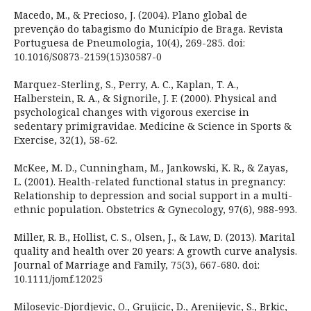
Macedo, M., & Precioso, J. (2004). Plano global de
prevenção do tabagismo do Município de Braga. Revista
Portuguesa de Pneumologia, 10(4), 269-285. doi:
10.1016/S0873-2159(15)30587-0
Marquez-Sterling, S., Perry, A. C., Kaplan, T. A.,
Halberstein, R. A., & Signorile, J. F. (2000). Physical and
psychological changes with vigorous exercise in
sedentary primigravidae. Medicine & Science in Sports &
Exercise, 32(1), 58-62.
McKee, M. D., Cunningham, M., Jankowski, K. R., & Zayas,
L. (2001). Health-related functional status in pregnancy:
Relationship to depression and social support in a multi-
ethnic population. Obstetrics & Gynecology, 97(6), 988-993.
Miller, R. B., Hollist, C. S., Olsen, J., & Law, D. (2013). Marital
quality and health over 20 years: A growth curve analysis.
Journal of Marriage and Family, 75(3), 667-680. doi:
10.1111/jomf.12025
Milosevic-Djordjevic, O., Grujicic, D., Arenijevic, S., Brkic,