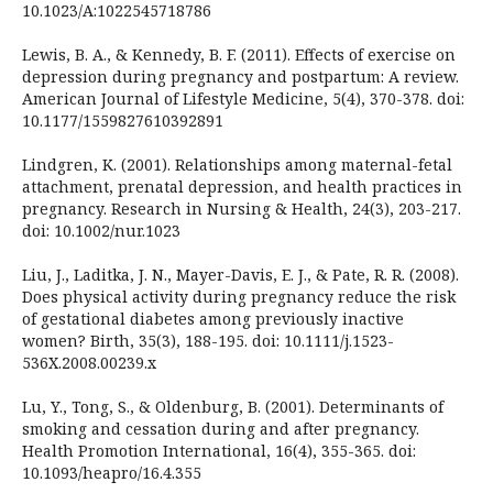
10.1023/A:1022545718786
Lewis, B. A., & Kennedy, B. F. (2011). Effects of exercise on
depression during pregnancy and postpartum: A review.
American Journal of Lifestyle Medicine, 5(4), 370-378. doi:
10.1177/1559827610392891
Lindgren, K. (2001). Relationships among maternal-fetal
attachment, prenatal depression, and health practices in
pregnancy. Research in Nursing & Health, 24(3), 203-217.
doi: 10.1002/nur.1023
Liu, J., Laditka, J. N., Mayer-Davis, E. J., & Pate, R. R. (2008).
Does physical activity during pregnancy reduce the risk
of gestational diabetes among previously inactive
women? Birth, 35(3), 188-195. doi: 10.1111/j.1523-
536X.2008.00239.x
Lu, Y., Tong, S., & Oldenburg, B. (2001). Determinants of
smoking and cessation during and after pregnancy.
Health Promotion International, 16(4), 355-365. doi:
10.1093/heapro/16.4.355