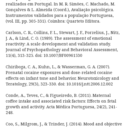
realizados em Portugal. In M. R. Simões, C. Machado, M.
Gonçalves & L. Almeida (Coord.), Avaliação psicológica.
Instrumentos validados para a população Portuguesa,
(vol. III, pp. 305-331). Coimbra: Quarteto Editora.
Carlson, C. R., Collins, F. L., Stewart, J. F., Porzelius, J., Nitz,
J. A., & Lind, C. O. (1989). The assessment of emotional
reactivity: A scale development and validation study.
Journal of Psychopathology and Behavioral Assessment,
11(4), 313-325. doi: 10.1007/BF00961530
Chiriboga, C. A., Kuhn, L., & Wasserman, G. A. (2007).
Prenatal cocaine exposures and dose-related cocaine
effects on infant tone and behavior. Neurotoxicology and
Teratology, 29(3), 323-330. doi: 10.1016/j.ntt.2006.12.002
Conde, A., Teves, C., & Figueiredo, B. (2011). Maternal
coffee intake and associated risk factors: Effects on fetal
growth and activity. Acta Médica Portuguesa, 24(2), 241-
248.
Coo, S., Milgrom, J., & Trinder, J. (2014). Mood and objective