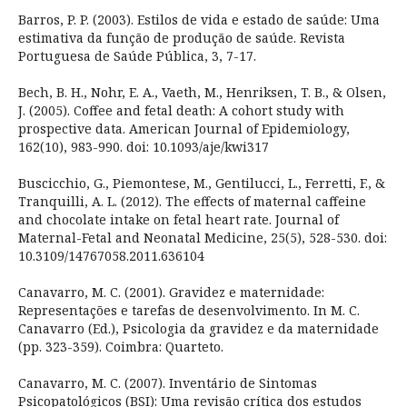
Barros, P. P. (2003). Estilos de vida e estado de saúde: Uma
estimativa da função de produção de saúde. Revista
Portuguesa de Saúde Pública, 3, 7-17.
Bech, B. H., Nohr, E. A., Vaeth, M., Henriksen, T. B., & Olsen,
J. (2005). Coffee and fetal death: A cohort study with
prospective data. American Journal of Epidemiology,
162(10), 983-990. doi: 10.1093/aje/kwi317
Buscicchio, G., Piemontese, M., Gentilucci, L., Ferretti, F., &
Tranquilli, A. L. (2012). The effects of maternal caffeine
and chocolate intake on fetal heart rate. Journal of
Maternal-Fetal and Neonatal Medicine, 25(5), 528-530. doi:
10.3109/14767058.2011.636104
Canavarro, M. C. (2001). Gravidez e maternidade:
Representações e tarefas de desenvolvimento. In M. C.
Canavarro (Ed.), Psicologia da gravidez e da maternidade
(pp. 323-359). Coimbra: Quarteto.
Canavarro, M. C. (2007). Inventário de Sintomas
Psicopatológicos (BSI): Uma revisão crítica dos estudos