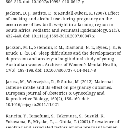
806-813. doi: 10.1007/s10995-010-0647-y
Jackson, D. J., Batiste, E., & Rendall-Mkosi, K. (2007). Effect
of smoking and alcohol use during pregnancy on the
occurrence of low birth weight in a farming region in
South Africa. Pediatric and Perinatal Epidemiology, 21(5),
432-440. doi: 10.1111/j.1365-3016.2007.00847.x
Jackson, M. L., Sztendur, E. M., Diamond, N. T., Byles, J. E., &
Bruck, D. (2014). Sleep difficulties and the development of
depression and anxiety: a longitudinal study of young
Australian women. Archives of Women’s Mental Health,
17(3), 189-198. doi: 10.1007/s00737-014-0417-8
Jarosz, M., Wierzejska, R., & Siuba, M. (2012). Maternal
caffeine intake and its effect on pregnancy outcomes.
European Journal of Obstetrics & Gynecology and
Reproductive Biology, 160(2), 156-160. doi:
10.1016/j.ejogrb.2011.11.021
Kaneita, Y., Tomofumi, S., Takemura, S., Suzuki, K.,
Yokoyama, E., Miyake, T., … Ohida, T. (2007). Prevalence of
smoking and associated factors among pregnant women