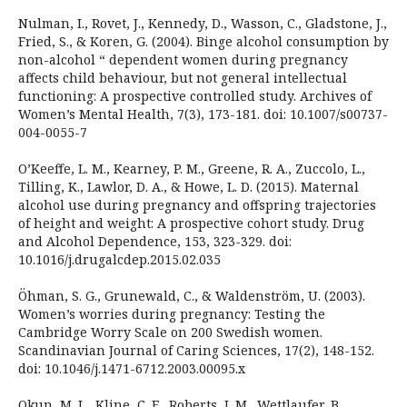
Nulman, I., Rovet, J., Kennedy, D., Wasson, C., Gladstone, J.,
Fried, S., & Koren, G. (2004). Binge alcohol consumption by
non-alcohol “ dependent women during pregnancy
affects child behaviour, but not general intellectual
functioning: A prospective controlled study. Archives of
Women’s Mental Health, 7(3), 173-181. doi: 10.1007/s00737-
004-0055-7
O’Keeffe, L. M., Kearney, P. M., Greene, R. A., Zuccolo, L.,
Tilling, K., Lawlor, D. A., & Howe, L. D. (2015). Maternal
alcohol use during pregnancy and offspring trajectories
of height and weight: A prospective cohort study. Drug
and Alcohol Dependence, 153, 323-329. doi:
10.1016/j.drugalcdep.2015.02.035
Öhman, S. G., Grunewald, C., & Waldenström, U. (2003).
Women’s worries during pregnancy: Testing the
Cambridge Worry Scale on 200 Swedish women.
Scandinavian Journal of Caring Sciences, 17(2), 148-152.
doi: 10.1046/j.1471-6712.2003.00095.x
Okun, M. L., Kline, C. E., Roberts, J. M., Wettlaufer, B.,