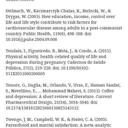
Stelmach, W., Kaczmarczyk-Chalas, K., Bielecki, W., &
Drygas, W. (2005). How education, income, control over
life and life style contribute to risk factors for
cardiovascular disease among adults in a post-communist
country. Public Health, 119(6), 498-508. doi:
10.1016/j.puhe.2004.09.006
Tendais, I., Figueiredo, B., Mota, J., & Conde, A. (2011).
Physical activity, health-related quality of life and
depression during pregnancy. Cadernos de Saúde
Pública, 27(2), 219-228. doi: 10.1590/S0102-
311X2011000200003
Tenore, G., Daglia, M., Orlando, V., Urso, E., Hassan Saadat,
S., Novellino, E., … Mohammad Nabavi, S. (2015). Coffee
and depression: A short review of literature. Current
Pharmaceutical Design, 21(34), 5034-5040. doi:
10.2174/1381612821666150825145112
Twenge, J. M., Campbell, W. K., & Foster, C. A. (2003).
Parenthood and marital satisfaction: A meta-analytic