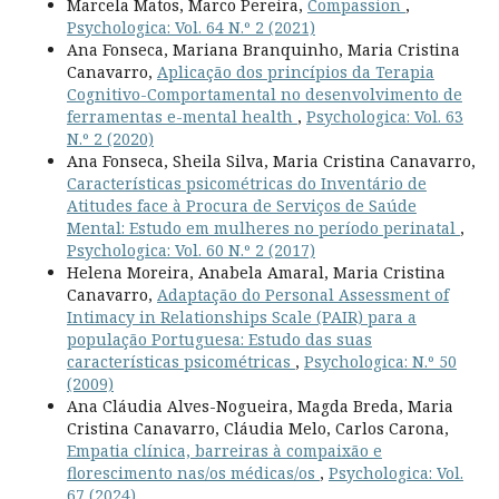
Marcela Matos, Marco Pereira,
Compassion
,
Psychologica: Vol. 64 N.º 2 (2021)
Ana Fonseca, Mariana Branquinho, Maria Cristina
Canavarro,
Aplicação dos princípios da Terapia
Cognitivo-Comportamental no desenvolvimento de
ferramentas e-mental health
,
Psychologica: Vol. 63
N.º 2 (2020)
Ana Fonseca, Sheila Silva, Maria Cristina Canavarro,
Características psicométricas do Inventário de
Atitudes face à Procura de Serviços de Saúde
Mental: Estudo em mulheres no período perinatal
,
Psychologica: Vol. 60 N.º 2 (2017)
Helena Moreira, Anabela Amaral, Maria Cristina
Canavarro,
Adaptação do Personal Assessment of
Intimacy in Relationships Scale (PAIR) para a
população Portuguesa: Estudo das suas
características psicométricas
,
Psychologica: N.º 50
(2009)
Ana Cláudia Alves-Nogueira, Magda Breda, Maria
Cristina Canavarro, Cláudia Melo, Carlos Carona,
Empatia clínica, barreiras à compaixão e
florescimento nas/os médicas/os
,
Psychologica: Vol.
67 (2024)