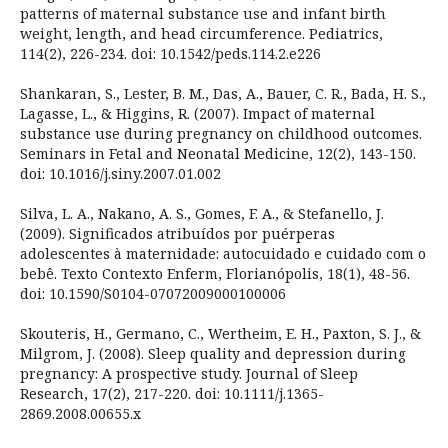
patterns of maternal substance use and infant birth
weight, length, and head circumference. Pediatrics,
114(2), 226-234. doi: 10.1542/peds.114.2.e226
Shankaran, S., Lester, B. M., Das, A., Bauer, C. R., Bada, H. S.,
Lagasse, L., & Higgins, R. (2007). Impact of maternal
substance use during pregnancy on childhood outcomes.
Seminars in Fetal and Neonatal Medicine, 12(2), 143-150.
doi: 10.1016/j.siny.2007.01.002
Silva, L. A., Nakano, A. S., Gomes, F. A., & Stefanello, J.
(2009). Significados atribuídos por puérperas
adolescentes à maternidade: autocuidado e cuidado com o
bebê. Texto Contexto Enferm, Florianópolis, 18(1), 48-56.
doi: 10.1590/S0104-07072009000100006
Skouteris, H., Germano, C., Wertheim, E. H., Paxton, S. J., &
Milgrom, J. (2008). Sleep quality and depression during
pregnancy: A prospective study. Journal of Sleep
Research, 17(2), 217-220. doi: 10.1111/j.1365-
2869.2008.00655.x