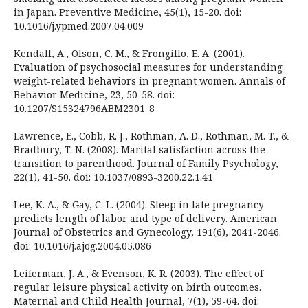
in Japan. Preventive Medicine, 45(1), 15-20. doi:
10.1016/j.ypmed.2007.04.009
Kendall, A., Olson, C. M., & Frongillo, E. A. (2001).
Evaluation of psychosocial measures for understanding
weight-related behaviors in pregnant women. Annals of
Behavior Medicine, 23, 50-58. doi:
10.1207/S15324796ABM2301_8
Lawrence, E., Cobb, R. J., Rothman, A. D., Rothman, M. T., &
Bradbury, T. N. (2008). Marital satisfaction across the
transition to parenthood. Journal of Family Psychology,
22(1), 41-50. doi: 10.1037/0893-3200.22.1.41
Lee, K. A., & Gay, C. L. (2004). Sleep in late pregnancy
predicts length of labor and type of delivery. American
Journal of Obstetrics and Gynecology, 191(6), 2041-2046.
doi: 10.1016/j.ajog.2004.05.086
Leiferman, J. A., & Evenson, K. R. (2003). The effect of
regular leisure physical activity on birth outcomes.
Maternal and Child Health Journal, 7(1), 59-64. doi: