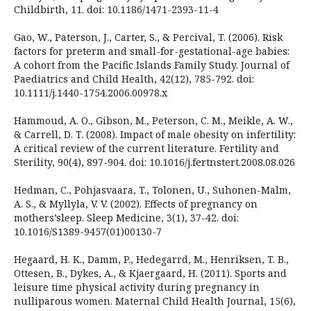
Childbirth, 11. doi: 10.1186/1471-2393-11-4
Gao, W., Paterson, J., Carter, S., & Percival, T. (2006). Risk
factors for preterm and small-for-gestational-age babies:
A cohort from the Pacific Islands Family Study. Journal of
Paediatrics and Child Health, 42(12), 785-792. doi:
10.1111/j.1440-1754.2006.00978.x
Hammoud, A. O., Gibson, M., Peterson, C. M., Meikle, A. W.,
& Carrell, D. T. (2008). Impact of male obesity on infertility:
A critical review of the current literature. Fertility and
Sterility, 90(4), 897-904. doi: 10.1016/j.fertnstert.2008.08.026
Hedman, C., Pohjasvaara, T., Tolonen, U., Suhonen-Malm,
A. S., & Myllyla, V. V. (2002). Effects of pregnancy on
mothers’sleep. Sleep Medicine, 3(1), 37-42. doi:
10.1016/S1389-9457(01)00130-7
Hegaard, H. K., Damm, P., Hedegarrd, M., Henriksen, T. B.,
Ottesen, B., Dykes, A., & Kjaergaard, H. (2011). Sports and
leisure time physical activity during pregnancy in
nulliparous women. Maternal Child Health Journal, 15(6),