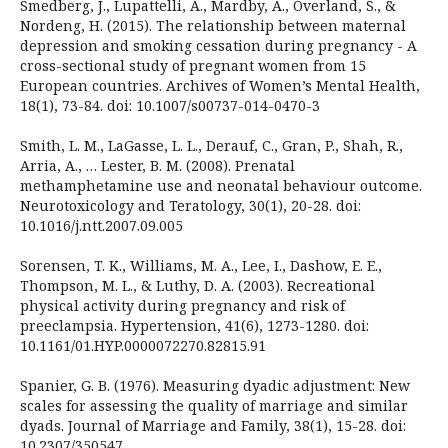
Smedberg, J., Lupattelli, A., Mardby, A., Overland, S., &
Nordeng, H. (2015). The relationship between maternal
depression and smoking cessation during pregnancy - A
cross-sectional study of pregnant women from 15
European countries. Archives of Women’s Mental Health,
18(1), 73-84. doi: 10.1007/s00737-014-0470-3
Smith, L. M., LaGasse, L. L., Derauf, C., Gran, P., Shah, R.,
Arria, A., … Lester, B. M. (2008). Prenatal
methamphetamine use and neonatal behaviour outcome.
Neurotoxicology and Teratology, 30(1), 20-28. doi:
10.1016/j.ntt.2007.09.005
Sorensen, T. K., Williams, M. A., Lee, I., Dashow, E. E.,
Thompson, M. L., & Luthy, D. A. (2003). Recreational
physical activity during pregnancy and risk of
preeclampsia. Hypertension, 41(6), 1273-1280. doi:
10.1161/01.HYP.0000072270.82815.91
Spanier, G. B. (1976). Measuring dyadic adjustment: New
scales for assessing the quality of marriage and similar
dyads. Journal of Marriage and Family, 38(1), 15-28. doi:
10.2307/350547