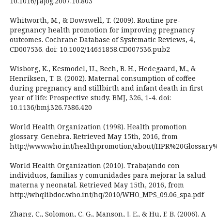
10.1016/j.ajog.2007.10.803
Whitworth, M., & Dowswell, T. (2009). Routine pre-
pregnancy health promotion for improving pregnancy
outcomes. Cochrane Database of Systematic Reviews, 4,
CD007536. doi: 10.1002/14651858.CD007536.pub2
Wisborg, K., Kesmodel, U., Bech, B. H., Hedegaard, M., &
Henriksen, T. B. (2002). Maternal consumption of coffee
during pregnancy and stillbirth and infant death in first
year of life: Prospective study. BMJ, 326, 1-4. doi:
10.1136/bmj.326.7386.420
World Health Organization (1998). Health promotion
glossary. Genebra. Retrieved May 15th, 2016, from
http://www.who.int/healthpromotion/about/HPR%20Glossary
World Health Organization (2010). Trabajando con
individuos, familias y comunidades para mejorar la salud
materna y neonatal. Retrieved May 15th, 2016, from
http://whqlibdoc.who.int/hq/2010/WHO_MPS_09.06_spa.pdf
Zhang, C., Solomon, C. G., Manson, J. E., & Hu, F. B. (2006). A