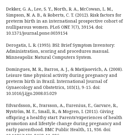
Dekker, G. A., Lee, S. Y., North, R. A., McCowan, L. M.,
Simpson, N. A. B., & Roberts, C. T. (2012). Risk factors for
preterm birth in an international prospective cohort of
nulliparous women. PLoS ONE 7(7), 39154. doi:
10.1371/journal.pone.0039154
Derogatis, L. R. (1993). BSI: Brief Symptom Inventory:
Administration, scoring and procedures manual.
Minneapolis: Natural Computers System.
Domingues, M. R., Barros, A. J., & Matijasevich, A. (2008).
Leisure time physical activity during pregnancy and
preterm birth in Brazil. International Journal of
Gynaecology and Obstetrics, 103(1), 9-15. doi:
10.1016/j.ijgo.2008.05.029
Edvardsson, K., Ivarsson, A., Eurenius, E., Garvare, R.,
Nyström, M. E., Small, R., & Mogren, I. (2011). Giving
offspring a healthy start: Parents’experiences of health
promotion and lifestyle change during pregnancy and
early parenthood. BMC Public Health, 11, 936. doi: