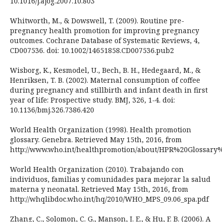
10.1016/j.ajog.2007.10.803
Whitworth, M., & Dowswell, T. (2009). Routine pre-
pregnancy health promotion for improving pregnancy
outcomes. Cochrane Database of Systematic Reviews, 4,
CD007536. doi: 10.1002/14651858.CD007536.pub2
Wisborg, K., Kesmodel, U., Bech, B. H., Hedegaard, M., &
Henriksen, T. B. (2002). Maternal consumption of coffee
during pregnancy and stillbirth and infant death in first
year of life: Prospective study. BMJ, 326, 1-4. doi:
10.1136/bmj.326.7386.420
World Health Organization (1998). Health promotion
glossary. Genebra. Retrieved May 15th, 2016, from
http://www.who.int/healthpromotion/about/HPR%20Glossary
World Health Organization (2010). Trabajando con
individuos, familias y comunidades para mejorar la salud
materna y neonatal. Retrieved May 15th, 2016, from
http://whqlibdoc.who.int/hq/2010/WHO_MPS_09.06_spa.pdf
Zhang, C., Solomon, C. G., Manson, J. E., & Hu, F. B. (2006). A