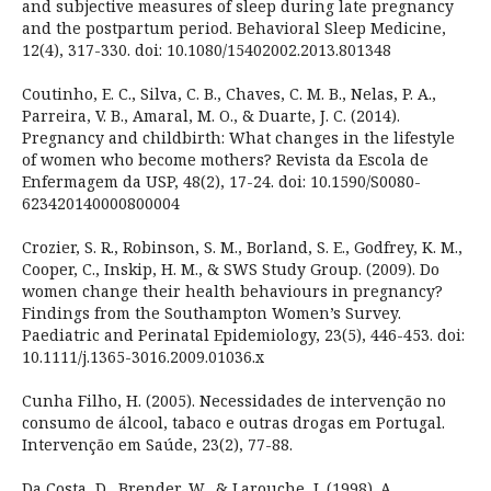
and subjective measures of sleep during late pregnancy
and the postpartum period. Behavioral Sleep Medicine,
12(4), 317-330. doi: 10.1080/15402002.2013.801348
Coutinho, E. C., Silva, C. B., Chaves, C. M. B., Nelas, P. A.,
Parreira, V. B., Amaral, M. O., & Duarte, J. C. (2014).
Pregnancy and childbirth: What changes in the lifestyle
of women who become mothers? Revista da Escola de
Enfermagem da USP, 48(2), 17-24. doi: 10.1590/S0080-
623420140000800004
Crozier, S. R., Robinson, S. M., Borland, S. E., Godfrey, K. M.,
Cooper, C., Inskip, H. M., & SWS Study Group. (2009). Do
women change their health behaviours in pregnancy?
Findings from the Southampton Women’s Survey.
Paediatric and Perinatal Epidemiology, 23(5), 446-453. doi:
10.1111/j.1365-3016.2009.01036.x
Cunha Filho, H. (2005). Necessidades de intervenção no
consumo de álcool, tabaco e outras drogas em Portugal.
Intervenção em Saúde, 23(2), 77-88.
Da Costa, D., Brender, W., & Larouche, J. (1998). A