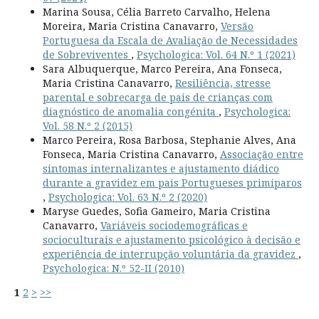
Marina Sousa, Célia Barreto Carvalho, Helena
Moreira, Maria Cristina Canavarro,
Versão
Portuguesa da Escala de Avaliação de Necessidades
de Sobreviventes
,
Psychologica: Vol. 64 N.º 1 (2021)
Sara Albuquerque, Marco Pereira, Ana Fonseca,
Maria Cristina Canavarro,
Resiliência, stresse
parental e sobrecarga de pais de crianças com
diagnóstico de anomalia congénita
,
Psychologica:
Vol. 58 N.º 2 (2015)
Marco Pereira, Rosa Barbosa, Stephanie Alves, Ana
Fonseca, Maria Cristina Canavarro,
Associação entre
sintomas internalizantes e ajustamento diádico
durante a gravidez em pais Portugueses primíparos
,
Psychologica: Vol. 63 N.º 2 (2020)
Maryse Guedes, Sofia Gameiro, Maria Cristina
Canavarro,
Variáveis sociodemográficas e
socioculturais e ajustamento psicológico à decisão e
experiência de interrupção voluntária da gravidez
,
Psychologica: N.º 52-II (2010)
1
2
>
>>