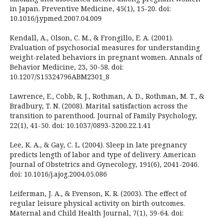
in Japan. Preventive Medicine, 45(1), 15-20. doi:
10.1016/j.ypmed.2007.04.009
Kendall, A., Olson, C. M., & Frongillo, E. A. (2001).
Evaluation of psychosocial measures for understanding
weight-related behaviors in pregnant women. Annals of
Behavior Medicine, 23, 50-58. doi:
10.1207/S15324796ABM2301_8
Lawrence, E., Cobb, R. J., Rothman, A. D., Rothman, M. T., &
Bradbury, T. N. (2008). Marital satisfaction across the
transition to parenthood. Journal of Family Psychology,
22(1), 41-50. doi: 10.1037/0893-3200.22.1.41
Lee, K. A., & Gay, C. L. (2004). Sleep in late pregnancy
predicts length of labor and type of delivery. American
Journal of Obstetrics and Gynecology, 191(6), 2041-2046.
doi: 10.1016/j.ajog.2004.05.086
Leiferman, J. A., & Evenson, K. R. (2003). The effect of
regular leisure physical activity on birth outcomes.
Maternal and Child Health Journal, 7(1), 59-64. doi: