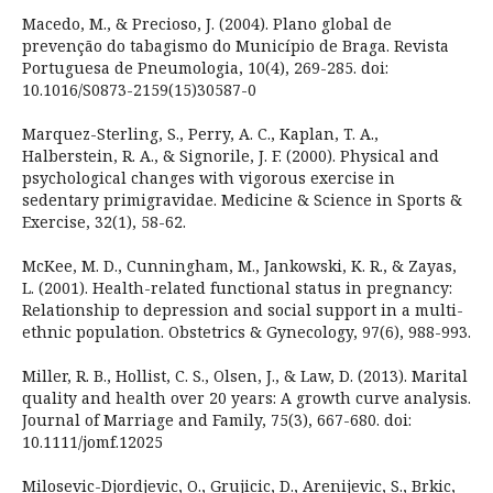
Macedo, M., & Precioso, J. (2004). Plano global de
prevenção do tabagismo do Município de Braga. Revista
Portuguesa de Pneumologia, 10(4), 269-285. doi:
10.1016/S0873-2159(15)30587-0
Marquez-Sterling, S., Perry, A. C., Kaplan, T. A.,
Halberstein, R. A., & Signorile, J. F. (2000). Physical and
psychological changes with vigorous exercise in
sedentary primigravidae. Medicine & Science in Sports &
Exercise, 32(1), 58-62.
McKee, M. D., Cunningham, M., Jankowski, K. R., & Zayas,
L. (2001). Health-related functional status in pregnancy:
Relationship to depression and social support in a multi-
ethnic population. Obstetrics & Gynecology, 97(6), 988-993.
Miller, R. B., Hollist, C. S., Olsen, J., & Law, D. (2013). Marital
quality and health over 20 years: A growth curve analysis.
Journal of Marriage and Family, 75(3), 667-680. doi:
10.1111/jomf.12025
Milosevic-Djordjevic, O., Grujicic, D., Arenijevic, S., Brkic,