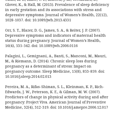
Glover, K., & Hall, M. (2013). Prevalence of sleep deficiency
in early gestation and its associations with stress and
depressive symptoms. Journal of Women’s Health, 22(12),
1028-1037. doi: 10.1089/jwh.2013.4331
Orr, S. T., Blazer, D. G., James, S. A., & Reiter, J. P. (2007).
Depressive symptoms and indicators of maternal health
status during pregnancy. Journal of Women’s Health,
16(4), 535-542. doi: 10.1089/jwh.2006.0116
Palagini, L., Gemignani, A., Banti, S., Manconi, M., Mauri,
M., & Riemann, D. (2014). Chronic sleep loss during
pregnancy as a determinant of stress: Impact on
pregnancy outcome. Sleep Medicine, 15(8), 853-859. doi:
10.1016/j.sleep.2014.02.013
Pereira, M. A., Rifas-Shiman, S. L., Kleinman, K. P., Rich-
Edwards, J. W., Peterson, K. E., & Gilman, M. W. (2007).
Predictors of change in physical activity during and after
pregnancy: Project Viva. American Journal of Preventive
Medicine, 32(4), 312-319. doi: 10.1016/j.amepre.2006.12.017