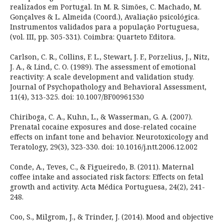
realizados em Portugal. In M. R. Simões, C. Machado, M.
Gonçalves & L. Almeida (Coord.), Avaliação psicológica.
Instrumentos validados para a população Portuguesa,
(vol. III, pp. 305-331). Coimbra: Quarteto Editora.
Carlson, C. R., Collins, F. L., Stewart, J. F., Porzelius, J., Nitz,
J. A., & Lind, C. O. (1989). The assessment of emotional
reactivity: A scale development and validation study.
Journal of Psychopathology and Behavioral Assessment,
11(4), 313-325. doi: 10.1007/BF00961530
Chiriboga, C. A., Kuhn, L., & Wasserman, G. A. (2007).
Prenatal cocaine exposures and dose-related cocaine
effects on infant tone and behavior. Neurotoxicology and
Teratology, 29(3), 323-330. doi: 10.1016/j.ntt.2006.12.002
Conde, A., Teves, C., & Figueiredo, B. (2011). Maternal
coffee intake and associated risk factors: Effects on fetal
growth and activity. Acta Médica Portuguesa, 24(2), 241-
248.
Coo, S., Milgrom, J., & Trinder, J. (2014). Mood and objective