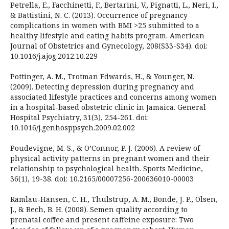
Petrella, E., Facchinetti, F., Bertarini, V., Pignatti, L., Neri, I.,
& Battistini, N. C. (2013). Occurrence of pregnancy
complications in women with BMI >25 submitted to a
healthy lifestyle and eating habits program. American
Journal of Obstetrics and Gynecology, 208(S33-S34). doi:
10.1016/j.ajog.2012.10.229
Pottinger, A. M., Trotman Edwards, H., & Younger, N.
(2009). Detecting depression during pregnancy and
associated lifestyle practices and concerns among women
in a hospital-based obstetric clinic in Jamaica. General
Hospital Psychiatry, 31(3), 254-261. doi:
10.1016/j.genhosppsych.2009.02.002
Poudevigne, M. S., & O’Connor, P. J. (2006). A review of
physical activity patterns in pregnant women and their
relationship to psychological health. Sports Medicine,
36(1), 19-38. doi: 10.2165/00007256-200636010-00003
Ramlau-Hansen, C. H., Thulstrup, A. M., Bonde, J. P., Olsen,
J., & Bech, B. H. (2008). Semen quality according to
prenatal coffee and present caffeine exposure: Two