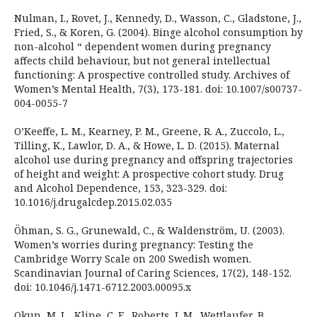
Nulman, I., Rovet, J., Kennedy, D., Wasson, C., Gladstone, J.,
Fried, S., & Koren, G. (2004). Binge alcohol consumption by
non-alcohol “ dependent women during pregnancy
affects child behaviour, but not general intellectual
functioning: A prospective controlled study. Archives of
Women’s Mental Health, 7(3), 173-181. doi: 10.1007/s00737-
004-0055-7
O’Keeffe, L. M., Kearney, P. M., Greene, R. A., Zuccolo, L.,
Tilling, K., Lawlor, D. A., & Howe, L. D. (2015). Maternal
alcohol use during pregnancy and offspring trajectories
of height and weight: A prospective cohort study. Drug
and Alcohol Dependence, 153, 323-329. doi:
10.1016/j.drugalcdep.2015.02.035
Öhman, S. G., Grunewald, C., & Waldenström, U. (2003).
Women’s worries during pregnancy: Testing the
Cambridge Worry Scale on 200 Swedish women.
Scandinavian Journal of Caring Sciences, 17(2), 148-152.
doi: 10.1046/j.1471-6712.2003.00095.x
Okun, M. L., Kline, C. E., Roberts, J. M., Wettlaufer, B.,