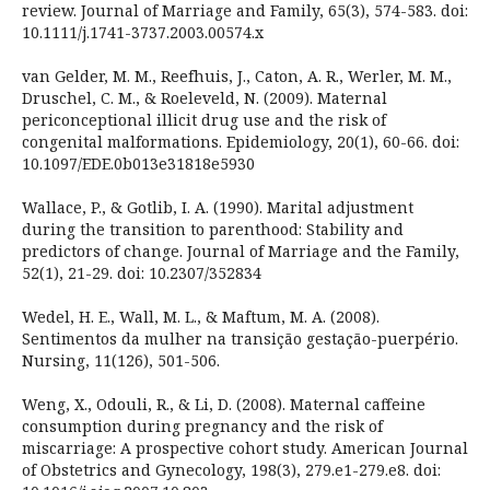
review. Journal of Marriage and Family, 65(3), 574-583. doi:
10.1111/j.1741-3737.2003.00574.x
van Gelder, M. M., Reefhuis, J., Caton, A. R., Werler, M. M.,
Druschel, C. M., & Roeleveld, N. (2009). Maternal
periconceptional illicit drug use and the risk of
congenital malformations. Epidemiology, 20(1), 60-66. doi:
10.1097/EDE.0b013e31818e5930
Wallace, P., & Gotlib, I. A. (1990). Marital adjustment
during the transition to parenthood: Stability and
predictors of change. Journal of Marriage and the Family,
52(1), 21-29. doi: 10.2307/352834
Wedel, H. E., Wall, M. L., & Maftum, M. A. (2008).
Sentimentos da mulher na transição gestação-puerpério.
Nursing, 11(126), 501-506.
Weng, X., Odouli, R., & Li, D. (2008). Maternal caffeine
consumption during pregnancy and the risk of
miscarriage: A prospective cohort study. American Journal
of Obstetrics and Gynecology, 198(3), 279.e1-279.e8. doi: