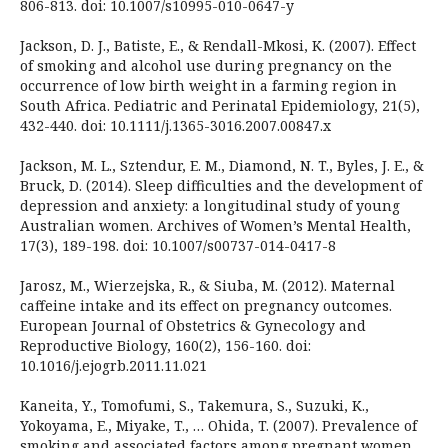
806-813. doi: 10.1007/s10995-010-0647-y
Jackson, D. J., Batiste, E., & Rendall-Mkosi, K. (2007). Effect
of smoking and alcohol use during pregnancy on the
occurrence of low birth weight in a farming region in
South Africa. Pediatric and Perinatal Epidemiology, 21(5),
432-440. doi: 10.1111/j.1365-3016.2007.00847.x
Jackson, M. L., Sztendur, E. M., Diamond, N. T., Byles, J. E., &
Bruck, D. (2014). Sleep difficulties and the development of
depression and anxiety: a longitudinal study of young
Australian women. Archives of Women’s Mental Health,
17(3), 189-198. doi: 10.1007/s00737-014-0417-8
Jarosz, M., Wierzejska, R., & Siuba, M. (2012). Maternal
caffeine intake and its effect on pregnancy outcomes.
European Journal of Obstetrics & Gynecology and
Reproductive Biology, 160(2), 156-160. doi:
10.1016/j.ejogrb.2011.11.021
Kaneita, Y., Tomofumi, S., Takemura, S., Suzuki, K.,
Yokoyama, E., Miyake, T., … Ohida, T. (2007). Prevalence of
smoking and associated factors among pregnant women