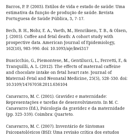
Barros, P. P. (2003). Estilos de vida e estado de saúde: Uma
estimativa da função de produção de saúde. Revista
Portuguesa de Saúde Pública, 3, 7-17.
Bech, B. H., Nohr, E. A., Vaeth, M., Henriksen, T. B., & Olsen,
J. (2005). Coffee and fetal death: A cohort study with
prospective data. American Journal of Epidemiology,
162(10), 983-990. doi: 10.1093/aje/kwi317
Buscicchio, G., Piemontese, M., Gentilucci, L., Ferretti, F., &
Tranquilli, A. L. (2012). The effects of maternal caffeine
and chocolate intake on fetal heart rate. Journal of
Maternal-Fetal and Neonatal Medicine, 25(5), 528-530. doi:
10.3109/14767058.2011.636104
Canavarro, M. C. (2001). Gravidez e maternidade:
Representações e tarefas de desenvolvimento. In M. C.
Canavarro (Ed.), Psicologia da gravidez e da maternidade
(pp. 323-359). Coimbra: Quarteto.
Canavarro, M. C. (2007). Inventário de Sintomas
Psicopatológicos (BSI): Uma revisão crítica dos estudos