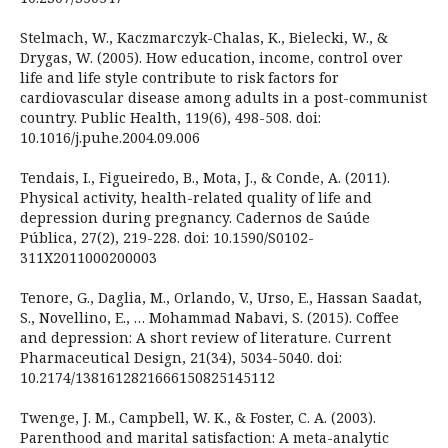
Stelmach, W., Kaczmarczyk-Chalas, K., Bielecki, W., &
Drygas, W. (2005). How education, income, control over
life and life style contribute to risk factors for
cardiovascular disease among adults in a post-communist
country. Public Health, 119(6), 498-508. doi:
10.1016/j.puhe.2004.09.006
Tendais, I., Figueiredo, B., Mota, J., & Conde, A. (2011).
Physical activity, health-related quality of life and
depression during pregnancy. Cadernos de Saúde
Pública, 27(2), 219-228. doi: 10.1590/S0102-
311X2011000200003
Tenore, G., Daglia, M., Orlando, V., Urso, E., Hassan Saadat,
S., Novellino, E., … Mohammad Nabavi, S. (2015). Coffee
and depression: A short review of literature. Current
Pharmaceutical Design, 21(34), 5034-5040. doi:
10.2174/1381612821666150825145112
Twenge, J. M., Campbell, W. K., & Foster, C. A. (2003).
Parenthood and marital satisfaction: A meta-analytic