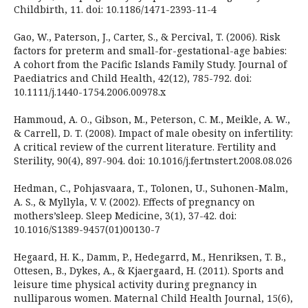
Childbirth, 11. doi: 10.1186/1471-2393-11-4
Gao, W., Paterson, J., Carter, S., & Percival, T. (2006). Risk
factors for preterm and small-for-gestational-age babies:
A cohort from the Pacific Islands Family Study. Journal of
Paediatrics and Child Health, 42(12), 785-792. doi:
10.1111/j.1440-1754.2006.00978.x
Hammoud, A. O., Gibson, M., Peterson, C. M., Meikle, A. W.,
& Carrell, D. T. (2008). Impact of male obesity on infertility:
A critical review of the current literature. Fertility and
Sterility, 90(4), 897-904. doi: 10.1016/j.fertnstert.2008.08.026
Hedman, C., Pohjasvaara, T., Tolonen, U., Suhonen-Malm,
A. S., & Myllyla, V. V. (2002). Effects of pregnancy on
mothers’sleep. Sleep Medicine, 3(1), 37-42. doi:
10.1016/S1389-9457(01)00130-7
Hegaard, H. K., Damm, P., Hedegarrd, M., Henriksen, T. B.,
Ottesen, B., Dykes, A., & Kjaergaard, H. (2011). Sports and
leisure time physical activity during pregnancy in
nulliparous women. Maternal Child Health Journal, 15(6),