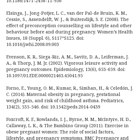
10.1186/1471-2458-11-936
Elsinga, J., Jong-Potjer, L. C., van der Pal-de Bruin, K. M.,
Cessie, S., Assendelft, W. J., & Buitendijk, S. E. (2008). The
effect of preconception counselling on lifestyle and other
behaviour before and during pregnancy. Women’s Health
Issues, 18 (Suppl. 6), S117“S125. doi:
10.1016/j.whi.2008.09.003
Evenson, K. R., Siega-Riz, A. M., Savitz, D. A., Leiferman, J.
A., & Thorp, J. M. Jr. (2002). Vigorous leisure activity and
pregnancy outcomes. Epidemiology, 13(6), 653-659. doi:
10.1097/01.EDE.0000021463.45041.95
Forno, E., Young, O. M., Kumar, R., Simhan, H., & Celedón, J.
C. (2014). Maternal obesity in pregnancy, gestational
weight gain, and risk of childhood asthma. Pediatrics,
134(2), 535-546. doi: 10.1542/peds.2014-0439
Foxcroft, K. F., Rowlands, I. J., Byrne, N. M., McIntyre, H. D.,
Callaway, L. K., & The Bambino Group (2011). Exercise in
obese pregnant women: The role of social factors,
lifestyle, and pregnancy symptoms. BMC Pregnancy and