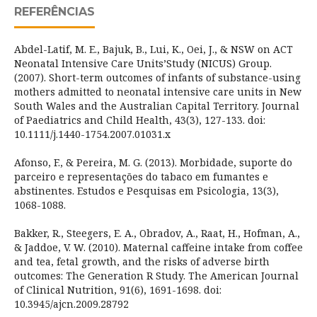
REFERÊNCIAS
Abdel-Latif, M. E., Bajuk, B., Lui, K., Oei, J., & NSW on ACT
Neonatal Intensive Care Units’Study (NICUS) Group.
(2007). Short-term outcomes of infants of substance-using
mothers admitted to neonatal intensive care units in New
South Wales and the Australian Capital Territory. Journal
of Paediatrics and Child Health, 43(3), 127-133. doi:
10.1111/j.1440-1754.2007.01031.x
Afonso, F., & Pereira, M. G. (2013). Morbidade, suporte do
parceiro e representações do tabaco em fumantes e
abstinentes. Estudos e Pesquisas em Psicologia, 13(3),
1068-1088.
Bakker, R., Steegers, E. A., Obradov, A., Raat, H., Hofman, A.,
& Jaddoe, V. W. (2010). Maternal caffeine intake from coffee
and tea, fetal growth, and the risks of adverse birth
outcomes: The Generation R Study. The American Journal
of Clinical Nutrition, 91(6), 1691-1698. doi:
10.3945/ajcn.2009.28792