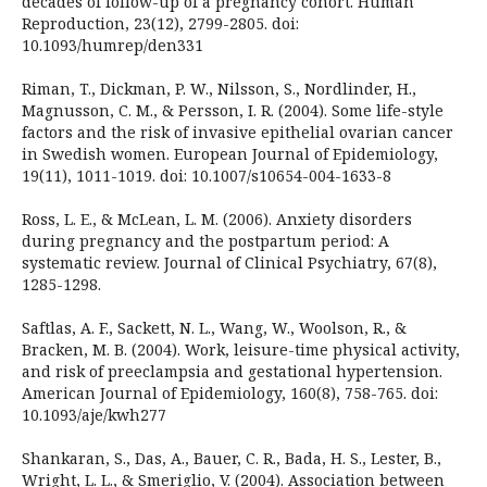
decades of follow-up of a pregnancy cohort. Human
Reproduction, 23(12), 2799-2805. doi:
10.1093/humrep/den331
Riman, T., Dickman, P. W., Nilsson, S., Nordlinder, H.,
Magnusson, C. M., & Persson, I. R. (2004). Some life-style
factors and the risk of invasive epithelial ovarian cancer
in Swedish women. European Journal of Epidemiology,
19(11), 1011-1019. doi: 10.1007/s10654-004-1633-8
Ross, L. E., & McLean, L. M. (2006). Anxiety disorders
during pregnancy and the postpartum period: A
systematic review. Journal of Clinical Psychiatry, 67(8),
1285-1298.
Saftlas, A. F., Sackett, N. L., Wang, W., Woolson, R., &
Bracken, M. B. (2004). Work, leisure-time physical activity,
and risk of preeclampsia and gestational hypertension.
American Journal of Epidemiology, 160(8), 758-765. doi:
10.1093/aje/kwh277
Shankaran, S., Das, A., Bauer, C. R., Bada, H. S., Lester, B.,
Wright, L. L., & Smeriglio, V. (2004). Association between