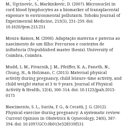
M., Ugrinovic, S., Markinkovic, D. (2007). Micronuclei in
cord blood lymphocytes as a biomarker of transplacental
exposure to environmental pollutants. Tohoku Journal of
Experimental Medicine, 213(3), 231-239. doi:
10.1620/tjem.213.231
Moura-Ramos, M. (2006). Adaptação materna e paterna ao
nascimento de um filho: Percursos e contextos de
influência (Unpublished master thesis). University of
Coimbra, Coimbra.
Mudd, L. M., Pivarnik, J. M., Pfeiffer, K. A., Paneth, N.,
Chung, H., & Holzman, C. (2015). Maternal physical
activity during pregnancy, child leisure-time activity, and
child weight status at 3 to 9 years. Journal of Physical
Activity & Health, 12(4), 506-514. doi: 10.1123/jpah.2013-
0173
Nascimento, S. L., Surita, F. G., & Cecatti, J. G. (2012).
Physical exercise during pregnancy: A systematic review.
Current Opinion in Obstetrics & Gynecology, 24(6), 387-
394. doi: 10.1097/GCO.0b013e328359f131