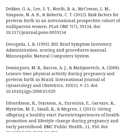
Dekker, G. A., Lee, S. Y., North, R. A., McCowan, L. M.,
Simpson, N. A. B., & Roberts, C. T. (2012). Risk factors for
preterm birth in an international prospective cohort of
nulliparous women. PLoS ONE 7(7), 39154. doi:
10.1371/journal.pone.0039154
Derogatis, L. R. (1993). BSI: Brief Symptom Inventory:
Administration, scoring and procedures manual.
Minneapolis: Natural Computers System.
Domingues, M. R., Barros, A. J., & Matijasevich, A. (2008).
Leisure time physical activity during pregnancy and
preterm birth in Brazil. International Journal of
Gynaecology and Obstetrics, 103(1), 9-15. doi:
10.1016/j.ijgo.2008.05.029
Edvardsson, K., Ivarsson, A., Eurenius, E., Garvare, R.,
Nyström, M. E., Small, R., & Mogren, I. (2011). Giving
offspring a healthy start: Parents’experiences of health
promotion and lifestyle change during pregnancy and
early parenthood. BMC Public Health, 11, 936. doi: