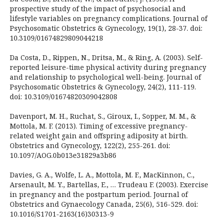
prospective study of the impact of psychosocial and
lifestyle variables on pregnancy complications. Journal of
Psychosomatic Obstetrics & Gynecology, 19(1), 28-37. doi:
10.3109/01674829809044218
Da Costa, D., Rippen, N., Dritsa, M., & Ring, A. (2003). Self-
reported leisure-time physical activity during pregnancy
and relationship to psychological well-being. Journal of
Psychosomatic Obstetrics & Gynecology, 24(2), 111-119.
doi: 10.3109/01674820309042808
Davenport, M. H., Ruchat, S., Giroux, I., Sopper, M. M., &
Mottola, M. F. (2013). Timing of excessive pregnancy-
related weight gain and offspring adiposity at birth.
Obstetrics and Gynecology, 122(2), 255-261. doi:
10.1097/AOG.0b013e31829a3b86
Davies, G. A., Wolfe, L. A., Mottola, M. F., MacKinnon, C.,
Arsenault, M. Y., Bartellas, E., … Trudeau F. (2003). Exercise
in pregnancy and the postpartum period. Journal of
Obstetrics and Gynaecology Canada, 25(6), 516-529. doi:
10.1016/S1701-2163(16)30313-9