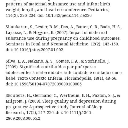
patterns of maternal substance use and infant birth
weight, length, and head circumference. Pediatrics,
114(2), 226-234. doi: 10.1542/peds.114.2.e226
Shankaran, S., Lester, B. M., Das, A., Bauer, C. R., Bada, H. S.,
Lagasse, L., & Higgins, R. (2007). Impact of maternal
substance use during pregnancy on childhood outcomes.
Seminars in Fetal and Neonatal Medicine, 12(2), 143-150.
doi: 10.1016/j.siny.2007.01.002
Silva, L. A., Nakano, A. S., Gomes, F. A., & Stefanello, J.
(2009). Significados atribuídos por puérperas
adolescentes à maternidade: autocuidado e cuidado com o
bebê. Texto Contexto Enferm, Florianópolis, 18(1), 48-56.
doi: 10.1590/S0104-07072009000100006
Skouteris, H., Germano, C., Wertheim, E. H., Paxton, S. J., &
Milgrom, J. (2008). Sleep quality and depression during
pregnancy: A prospective study. Journal of Sleep
Research, 17(2), 217-220. doi: 10.1111/j.1365-
2869.2008.00655.x