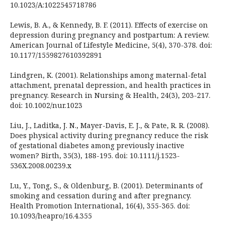
10.1023/A:1022545718786
Lewis, B. A., & Kennedy, B. F. (2011). Effects of exercise on
depression during pregnancy and postpartum: A review.
American Journal of Lifestyle Medicine, 5(4), 370-378. doi:
10.1177/1559827610392891
Lindgren, K. (2001). Relationships among maternal-fetal
attachment, prenatal depression, and health practices in
pregnancy. Research in Nursing & Health, 24(3), 203-217.
doi: 10.1002/nur.1023
Liu, J., Laditka, J. N., Mayer-Davis, E. J., & Pate, R. R. (2008).
Does physical activity during pregnancy reduce the risk
of gestational diabetes among previously inactive
women? Birth, 35(3), 188-195. doi: 10.1111/j.1523-
536X.2008.00239.x
Lu, Y., Tong, S., & Oldenburg, B. (2001). Determinants of
smoking and cessation during and after pregnancy.
Health Promotion International, 16(4), 355-365. doi:
10.1093/heapro/16.4.355