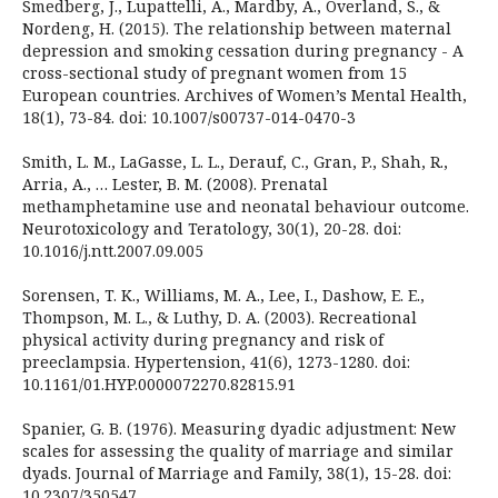
Smedberg, J., Lupattelli, A., Mardby, A., Overland, S., &
Nordeng, H. (2015). The relationship between maternal
depression and smoking cessation during pregnancy - A
cross-sectional study of pregnant women from 15
European countries. Archives of Women’s Mental Health,
18(1), 73-84. doi: 10.1007/s00737-014-0470-3
Smith, L. M., LaGasse, L. L., Derauf, C., Gran, P., Shah, R.,
Arria, A., … Lester, B. M. (2008). Prenatal
methamphetamine use and neonatal behaviour outcome.
Neurotoxicology and Teratology, 30(1), 20-28. doi:
10.1016/j.ntt.2007.09.005
Sorensen, T. K., Williams, M. A., Lee, I., Dashow, E. E.,
Thompson, M. L., & Luthy, D. A. (2003). Recreational
physical activity during pregnancy and risk of
preeclampsia. Hypertension, 41(6), 1273-1280. doi:
10.1161/01.HYP.0000072270.82815.91
Spanier, G. B. (1976). Measuring dyadic adjustment: New
scales for assessing the quality of marriage and similar
dyads. Journal of Marriage and Family, 38(1), 15-28. doi:
10.2307/350547