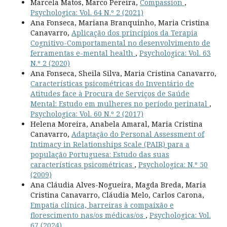
Marcela Matos, Marco Pereira,
Compassion
,
Psychologica: Vol. 64 N.º 2 (2021)
Ana Fonseca, Mariana Branquinho, Maria Cristina
Canavarro,
Aplicação dos princípios da Terapia
Cognitivo-Comportamental no desenvolvimento de
ferramentas e-mental health
,
Psychologica: Vol. 63
N.º 2 (2020)
Ana Fonseca, Sheila Silva, Maria Cristina Canavarro,
Características psicométricas do Inventário de
Atitudes face à Procura de Serviços de Saúde
Mental: Estudo em mulheres no período perinatal
,
Psychologica: Vol. 60 N.º 2 (2017)
Helena Moreira, Anabela Amaral, Maria Cristina
Canavarro,
Adaptação do Personal Assessment of
Intimacy in Relationships Scale (PAIR) para a
população Portuguesa: Estudo das suas
características psicométricas
,
Psychologica: N.º 50
(2009)
Ana Cláudia Alves-Nogueira, Magda Breda, Maria
Cristina Canavarro, Cláudia Melo, Carlos Carona,
Empatia clínica, barreiras à compaixão e
florescimento nas/os médicas/os
,
Psychologica: Vol.
67 (2024)