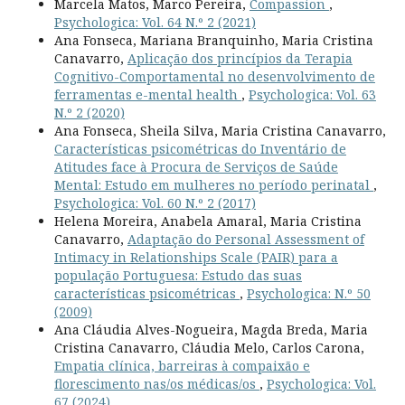
Marcela Matos, Marco Pereira,
Compassion
,
Psychologica: Vol. 64 N.º 2 (2021)
Ana Fonseca, Mariana Branquinho, Maria Cristina
Canavarro,
Aplicação dos princípios da Terapia
Cognitivo-Comportamental no desenvolvimento de
ferramentas e-mental health
,
Psychologica: Vol. 63
N.º 2 (2020)
Ana Fonseca, Sheila Silva, Maria Cristina Canavarro,
Características psicométricas do Inventário de
Atitudes face à Procura de Serviços de Saúde
Mental: Estudo em mulheres no período perinatal
,
Psychologica: Vol. 60 N.º 2 (2017)
Helena Moreira, Anabela Amaral, Maria Cristina
Canavarro,
Adaptação do Personal Assessment of
Intimacy in Relationships Scale (PAIR) para a
população Portuguesa: Estudo das suas
características psicométricas
,
Psychologica: N.º 50
(2009)
Ana Cláudia Alves-Nogueira, Magda Breda, Maria
Cristina Canavarro, Cláudia Melo, Carlos Carona,
Empatia clínica, barreiras à compaixão e
florescimento nas/os médicas/os
,
Psychologica: Vol.
67 (2024)