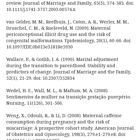
review. Journal of Marriage and Family, 65(3), 574-583. doi:
10.1111/j.1741-3737.2003.00574.x
van Gelder, M. M., Reefhuis, J., Caton, A. R., Werler, M. M.,
Druschel, C. M., & Roeleveld, N. (2009). Maternal
periconceptional illicit drug use and the risk of
congenital malformations. Epidemiology, 20(1), 60-66. doi:
10.1097/EDE.0b013e31818e5930
Wallace, P., & Gotlib, I. A. (1990). Marital adjustment
during the transition to parenthood: Stability and
predictors of change. Journal of Marriage and the Family,
52(1), 21-29. doi: 10.2307/352834
Wedel, H. E., Wall, M. L., & Maftum, M. A. (2008).
Sentimentos da mulher na transição gestação-puerpério.
Nursing, 11(126), 501-506.
Weng, X., Odouli, R., & Li, D. (2008). Maternal caffeine
consumption during pregnancy and the risk of
miscarriage: A prospective cohort study. American Journal
of Obstetrics and Gynecology, 198(3), 279.e1-279.e8. doi: