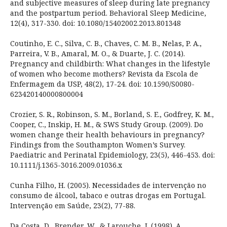
and subjective measures of sleep during late pregnancy
and the postpartum period. Behavioral Sleep Medicine,
12(4), 317-330. doi: 10.1080/15402002.2013.801348
Coutinho, E. C., Silva, C. B., Chaves, C. M. B., Nelas, P. A.,
Parreira, V. B., Amaral, M. O., & Duarte, J. C. (2014).
Pregnancy and childbirth: What changes in the lifestyle
of women who become mothers? Revista da Escola de
Enfermagem da USP, 48(2), 17-24. doi: 10.1590/S0080-
623420140000800004
Crozier, S. R., Robinson, S. M., Borland, S. E., Godfrey, K. M.,
Cooper, C., Inskip, H. M., & SWS Study Group. (2009). Do
women change their health behaviours in pregnancy?
Findings from the Southampton Women’s Survey.
Paediatric and Perinatal Epidemiology, 23(5), 446-453. doi:
10.1111/j.1365-3016.2009.01036.x
Cunha Filho, H. (2005). Necessidades de intervenção no
consumo de álcool, tabaco e outras drogas em Portugal.
Intervenção em Saúde, 23(2), 77-88.
Da Costa, D., Brender, W., & Larouche, J. (1998). A