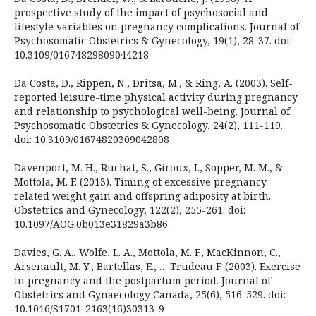
prospective study of the impact of psychosocial and
lifestyle variables on pregnancy complications. Journal of
Psychosomatic Obstetrics & Gynecology, 19(1), 28-37. doi:
10.3109/01674829809044218
Da Costa, D., Rippen, N., Dritsa, M., & Ring, A. (2003). Self-
reported leisure-time physical activity during pregnancy
and relationship to psychological well-being. Journal of
Psychosomatic Obstetrics & Gynecology, 24(2), 111-119.
doi: 10.3109/01674820309042808
Davenport, M. H., Ruchat, S., Giroux, I., Sopper, M. M., &
Mottola, M. F. (2013). Timing of excessive pregnancy-
related weight gain and offspring adiposity at birth.
Obstetrics and Gynecology, 122(2), 255-261. doi:
10.1097/AOG.0b013e31829a3b86
Davies, G. A., Wolfe, L. A., Mottola, M. F., MacKinnon, C.,
Arsenault, M. Y., Bartellas, E., … Trudeau F. (2003). Exercise
in pregnancy and the postpartum period. Journal of
Obstetrics and Gynaecology Canada, 25(6), 516-529. doi:
10.1016/S1701-2163(16)30313-9