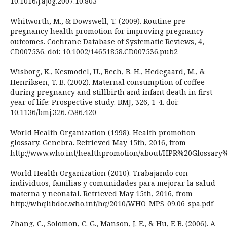
10.1016/j.ajog.2007.10.803
Whitworth, M., & Dowswell, T. (2009). Routine pre-
pregnancy health promotion for improving pregnancy
outcomes. Cochrane Database of Systematic Reviews, 4,
CD007536. doi: 10.1002/14651858.CD007536.pub2
Wisborg, K., Kesmodel, U., Bech, B. H., Hedegaard, M., &
Henriksen, T. B. (2002). Maternal consumption of coffee
during pregnancy and stillbirth and infant death in first
year of life: Prospective study. BMJ, 326, 1-4. doi:
10.1136/bmj.326.7386.420
World Health Organization (1998). Health promotion
glossary. Genebra. Retrieved May 15th, 2016, from
http://www.who.int/healthpromotion/about/HPR%20Glossary
World Health Organization (2010). Trabajando con
individuos, familias y comunidades para mejorar la salud
materna y neonatal. Retrieved May 15th, 2016, from
http://whqlibdoc.who.int/hq/2010/WHO_MPS_09.06_spa.pdf
Zhang, C., Solomon, C. G., Manson, J. E., & Hu, F. B. (2006). A