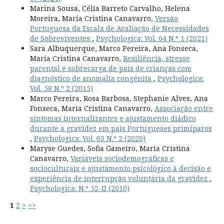
Marina Sousa, Célia Barreto Carvalho, Helena
Moreira, Maria Cristina Canavarro,
Versão
Portuguesa da Escala de Avaliação de Necessidades
de Sobreviventes
,
Psychologica: Vol. 64 N.º 1 (2021)
Sara Albuquerque, Marco Pereira, Ana Fonseca,
Maria Cristina Canavarro,
Resiliência, stresse
parental e sobrecarga de pais de crianças com
diagnóstico de anomalia congénita
,
Psychologica:
Vol. 58 N.º 2 (2015)
Marco Pereira, Rosa Barbosa, Stephanie Alves, Ana
Fonseca, Maria Cristina Canavarro,
Associação entre
sintomas internalizantes e ajustamento diádico
durante a gravidez em pais Portugueses primíparos
,
Psychologica: Vol. 63 N.º 2 (2020)
Maryse Guedes, Sofia Gameiro, Maria Cristina
Canavarro,
Variáveis sociodemográficas e
socioculturais e ajustamento psicológico à decisão e
experiência de interrupção voluntária da gravidez
,
Psychologica: N.º 52-II (2010)
1
2
>
>>