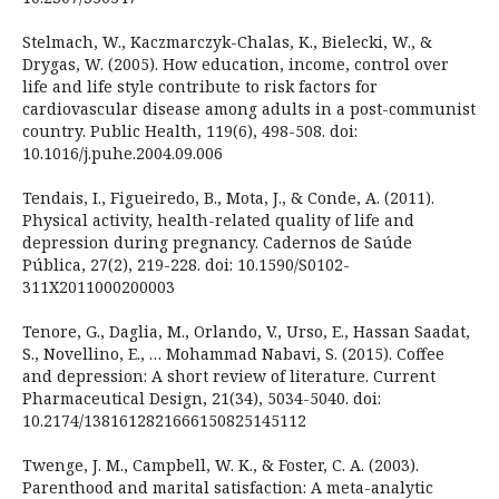
Stelmach, W., Kaczmarczyk-Chalas, K., Bielecki, W., &
Drygas, W. (2005). How education, income, control over
life and life style contribute to risk factors for
cardiovascular disease among adults in a post-communist
country. Public Health, 119(6), 498-508. doi:
10.1016/j.puhe.2004.09.006
Tendais, I., Figueiredo, B., Mota, J., & Conde, A. (2011).
Physical activity, health-related quality of life and
depression during pregnancy. Cadernos de Saúde
Pública, 27(2), 219-228. doi: 10.1590/S0102-
311X2011000200003
Tenore, G., Daglia, M., Orlando, V., Urso, E., Hassan Saadat,
S., Novellino, E., … Mohammad Nabavi, S. (2015). Coffee
and depression: A short review of literature. Current
Pharmaceutical Design, 21(34), 5034-5040. doi:
10.2174/1381612821666150825145112
Twenge, J. M., Campbell, W. K., & Foster, C. A. (2003).
Parenthood and marital satisfaction: A meta-analytic