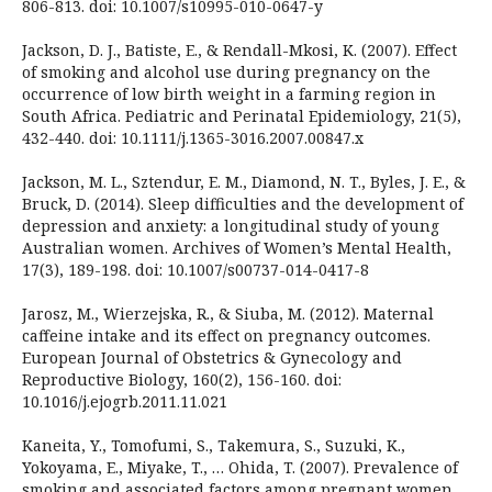
806-813. doi: 10.1007/s10995-010-0647-y
Jackson, D. J., Batiste, E., & Rendall-Mkosi, K. (2007). Effect
of smoking and alcohol use during pregnancy on the
occurrence of low birth weight in a farming region in
South Africa. Pediatric and Perinatal Epidemiology, 21(5),
432-440. doi: 10.1111/j.1365-3016.2007.00847.x
Jackson, M. L., Sztendur, E. M., Diamond, N. T., Byles, J. E., &
Bruck, D. (2014). Sleep difficulties and the development of
depression and anxiety: a longitudinal study of young
Australian women. Archives of Women’s Mental Health,
17(3), 189-198. doi: 10.1007/s00737-014-0417-8
Jarosz, M., Wierzejska, R., & Siuba, M. (2012). Maternal
caffeine intake and its effect on pregnancy outcomes.
European Journal of Obstetrics & Gynecology and
Reproductive Biology, 160(2), 156-160. doi:
10.1016/j.ejogrb.2011.11.021
Kaneita, Y., Tomofumi, S., Takemura, S., Suzuki, K.,
Yokoyama, E., Miyake, T., … Ohida, T. (2007). Prevalence of
smoking and associated factors among pregnant women