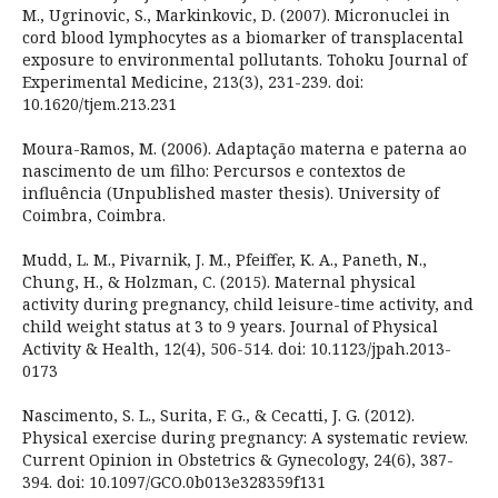
M., Ugrinovic, S., Markinkovic, D. (2007). Micronuclei in
cord blood lymphocytes as a biomarker of transplacental
exposure to environmental pollutants. Tohoku Journal of
Experimental Medicine, 213(3), 231-239. doi:
10.1620/tjem.213.231
Moura-Ramos, M. (2006). Adaptação materna e paterna ao
nascimento de um filho: Percursos e contextos de
influência (Unpublished master thesis). University of
Coimbra, Coimbra.
Mudd, L. M., Pivarnik, J. M., Pfeiffer, K. A., Paneth, N.,
Chung, H., & Holzman, C. (2015). Maternal physical
activity during pregnancy, child leisure-time activity, and
child weight status at 3 to 9 years. Journal of Physical
Activity & Health, 12(4), 506-514. doi: 10.1123/jpah.2013-
0173
Nascimento, S. L., Surita, F. G., & Cecatti, J. G. (2012).
Physical exercise during pregnancy: A systematic review.
Current Opinion in Obstetrics & Gynecology, 24(6), 387-
394. doi: 10.1097/GCO.0b013e328359f131