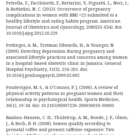
Petrella, E., Facchinetti, F., Bertarini, V., Pignatti, L., Neri, I.,
& Battistini, N. C. (2013). Occurrence of pregnancy
complications in women with BMI >25 submitted to a
healthy lifestyle and eating habits program. American
Journal of Obstetrics and Gynecology, 208(S33-S34). doi:
10.1016/j.ajog.2012.10.229
Pottinger, A. M., Trotman Edwards, H., & Younger, N.
(2009). Detecting depression during pregnancy and
associated lifestyle practices and concerns among women
in a hospital-based obstetric clinic in Jamaica. General
Hospital Psychiatry, 31(3), 254-261. doi:
10.1016/j.genhosppsych.2009.02.002
Poudevigne, M. S., & O’Connor, P. J. (2006). A review of
physical activity patterns in pregnant women and their
relationship to psychological health. Sports Medicine,
36(1), 19-38. doi: 10.2165/00007256-200636010-00003
Ramlau-Hansen, C. H., Thulstrup, A. M., Bonde, J. P., Olsen,
J., & Bech, B. H. (2008). Semen quality according to
prenatal coffee and present caffeine exposure: Two