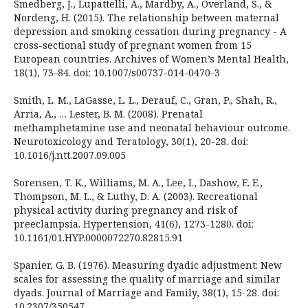
Smedberg, J., Lupattelli, A., Mardby, A., Overland, S., &
Nordeng, H. (2015). The relationship between maternal
depression and smoking cessation during pregnancy - A
cross-sectional study of pregnant women from 15
European countries. Archives of Women’s Mental Health,
18(1), 73-84. doi: 10.1007/s00737-014-0470-3
Smith, L. M., LaGasse, L. L., Derauf, C., Gran, P., Shah, R.,
Arria, A., … Lester, B. M. (2008). Prenatal
methamphetamine use and neonatal behaviour outcome.
Neurotoxicology and Teratology, 30(1), 20-28. doi:
10.1016/j.ntt.2007.09.005
Sorensen, T. K., Williams, M. A., Lee, I., Dashow, E. E.,
Thompson, M. L., & Luthy, D. A. (2003). Recreational
physical activity during pregnancy and risk of
preeclampsia. Hypertension, 41(6), 1273-1280. doi:
10.1161/01.HYP.0000072270.82815.91
Spanier, G. B. (1976). Measuring dyadic adjustment: New
scales for assessing the quality of marriage and similar
dyads. Journal of Marriage and Family, 38(1), 15-28. doi:
10.2307/350547