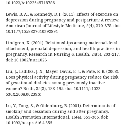
10.1023/A:1022545718786
Lewis, B. A., & Kennedy, B. F. (2011). Effects of exercise on
depression during pregnancy and postpartum: A review.
American Journal of Lifestyle Medicine, 5(4), 370-378. doi:
10.1177/1559827610392891
Lindgren, K. (2001). Relationships among maternal-fetal
attachment, prenatal depression, and health practices in
pregnancy. Research in Nursing & Health, 24(3), 203-217.
doi: 10.1002/nur.1023
Liu, J., Laditka, J. N., Mayer-Davis, E. J., & Pate, R. R. (2008).
Does physical activity during pregnancy reduce the risk
of gestational diabetes among previously inactive
women? Birth, 35(3), 188-195. doi: 10.1111/j.1523-
536X.2008.00239.x
Lu, Y., Tong, S., & Oldenburg, B. (2001). Determinants of
smoking and cessation during and after pregnancy.
Health Promotion International, 16(4), 355-365. doi:
10.1093/heapro/16.4.355