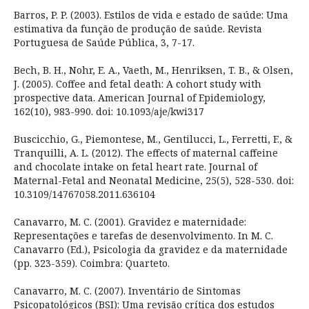
Barros, P. P. (2003). Estilos de vida e estado de saúde: Uma
estimativa da função de produção de saúde. Revista
Portuguesa de Saúde Pública, 3, 7-17.
Bech, B. H., Nohr, E. A., Vaeth, M., Henriksen, T. B., & Olsen,
J. (2005). Coffee and fetal death: A cohort study with
prospective data. American Journal of Epidemiology,
162(10), 983-990. doi: 10.1093/aje/kwi317
Buscicchio, G., Piemontese, M., Gentilucci, L., Ferretti, F., &
Tranquilli, A. L. (2012). The effects of maternal caffeine
and chocolate intake on fetal heart rate. Journal of
Maternal-Fetal and Neonatal Medicine, 25(5), 528-530. doi:
10.3109/14767058.2011.636104
Canavarro, M. C. (2001). Gravidez e maternidade:
Representações e tarefas de desenvolvimento. In M. C.
Canavarro (Ed.), Psicologia da gravidez e da maternidade
(pp. 323-359). Coimbra: Quarteto.
Canavarro, M. C. (2007). Inventário de Sintomas
Psicopatológicos (BSI): Uma revisão crítica dos estudos