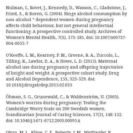
Nulman, I., Rovet, J., Kennedy, D., Wasson, C., Gladstone, J.,
Fried, S., & Koren, G. (2004). Binge alcohol consumption by
non-alcohol “ dependent women during pregnancy
affects child behaviour, but not general intellectual
functioning: A prospective controlled study. Archives of
Women’s Mental Health, 7(3), 173-181. doi: 10.1007/s00737-
004-0055-7
O’Keeffe, L. M., Kearney, P. M., Greene, R. A., Zuccolo, L.,
Tilling, K., Lawlor, D. A., & Howe, L. D. (2015). Maternal
alcohol use during pregnancy and offspring trajectories
of height and weight: A prospective cohort study. Drug
and Alcohol Dependence, 153, 323-329. doi:
10.1016/j.drugalcdep.2015.02.035
Öhman, S. G., Grunewald, C., & Waldenström, U. (2003).
Women’s worries during pregnancy: Testing the
Cambridge Worry Scale on 200 Swedish women.
Scandinavian Journal of Caring Sciences, 17(2), 148-152.
doi: 10.1046/j.1471-6712.2003.00095.x
Okun, M. L., Kline, C. E., Roberts, J. M., Wettlaufer, B.,