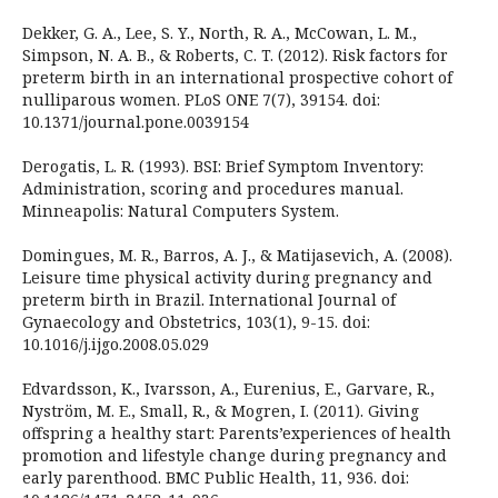
Dekker, G. A., Lee, S. Y., North, R. A., McCowan, L. M.,
Simpson, N. A. B., & Roberts, C. T. (2012). Risk factors for
preterm birth in an international prospective cohort of
nulliparous women. PLoS ONE 7(7), 39154. doi:
10.1371/journal.pone.0039154
Derogatis, L. R. (1993). BSI: Brief Symptom Inventory:
Administration, scoring and procedures manual.
Minneapolis: Natural Computers System.
Domingues, M. R., Barros, A. J., & Matijasevich, A. (2008).
Leisure time physical activity during pregnancy and
preterm birth in Brazil. International Journal of
Gynaecology and Obstetrics, 103(1), 9-15. doi:
10.1016/j.ijgo.2008.05.029
Edvardsson, K., Ivarsson, A., Eurenius, E., Garvare, R.,
Nyström, M. E., Small, R., & Mogren, I. (2011). Giving
offspring a healthy start: Parents’experiences of health
promotion and lifestyle change during pregnancy and
early parenthood. BMC Public Health, 11, 936. doi: