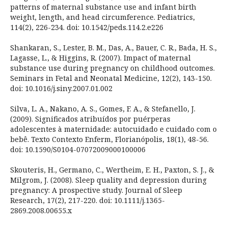
patterns of maternal substance use and infant birth
weight, length, and head circumference. Pediatrics,
114(2), 226-234. doi: 10.1542/peds.114.2.e226
Shankaran, S., Lester, B. M., Das, A., Bauer, C. R., Bada, H. S.,
Lagasse, L., & Higgins, R. (2007). Impact of maternal
substance use during pregnancy on childhood outcomes.
Seminars in Fetal and Neonatal Medicine, 12(2), 143-150.
doi: 10.1016/j.siny.2007.01.002
Silva, L. A., Nakano, A. S., Gomes, F. A., & Stefanello, J.
(2009). Significados atribuídos por puérperas
adolescentes à maternidade: autocuidado e cuidado com o
bebê. Texto Contexto Enferm, Florianópolis, 18(1), 48-56.
doi: 10.1590/S0104-07072009000100006
Skouteris, H., Germano, C., Wertheim, E. H., Paxton, S. J., &
Milgrom, J. (2008). Sleep quality and depression during
pregnancy: A prospective study. Journal of Sleep
Research, 17(2), 217-220. doi: 10.1111/j.1365-
2869.2008.00655.x