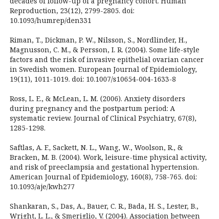
decades of follow-up of a pregnancy cohort. Human
Reproduction, 23(12), 2799-2805. doi:
10.1093/humrep/den331
Riman, T., Dickman, P. W., Nilsson, S., Nordlinder, H.,
Magnusson, C. M., & Persson, I. R. (2004). Some life-style
factors and the risk of invasive epithelial ovarian cancer
in Swedish women. European Journal of Epidemiology,
19(11), 1011-1019. doi: 10.1007/s10654-004-1633-8
Ross, L. E., & McLean, L. M. (2006). Anxiety disorders
during pregnancy and the postpartum period: A
systematic review. Journal of Clinical Psychiatry, 67(8),
1285-1298.
Saftlas, A. F., Sackett, N. L., Wang, W., Woolson, R., &
Bracken, M. B. (2004). Work, leisure-time physical activity,
and risk of preeclampsia and gestational hypertension.
American Journal of Epidemiology, 160(8), 758-765. doi:
10.1093/aje/kwh277
Shankaran, S., Das, A., Bauer, C. R., Bada, H. S., Lester, B.,
Wright, L. L., & Smeriglio, V. (2004). Association between