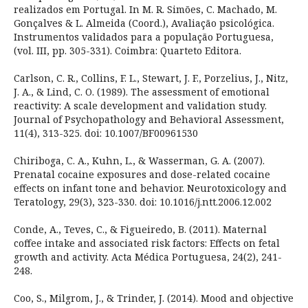
realizados em Portugal. In M. R. Simões, C. Machado, M.
Gonçalves & L. Almeida (Coord.), Avaliação psicológica.
Instrumentos validados para a população Portuguesa,
(vol. III, pp. 305-331). Coimbra: Quarteto Editora.
Carlson, C. R., Collins, F. L., Stewart, J. F., Porzelius, J., Nitz,
J. A., & Lind, C. O. (1989). The assessment of emotional
reactivity: A scale development and validation study.
Journal of Psychopathology and Behavioral Assessment,
11(4), 313-325. doi: 10.1007/BF00961530
Chiriboga, C. A., Kuhn, L., & Wasserman, G. A. (2007).
Prenatal cocaine exposures and dose-related cocaine
effects on infant tone and behavior. Neurotoxicology and
Teratology, 29(3), 323-330. doi: 10.1016/j.ntt.2006.12.002
Conde, A., Teves, C., & Figueiredo, B. (2011). Maternal
coffee intake and associated risk factors: Effects on fetal
growth and activity. Acta Médica Portuguesa, 24(2), 241-
248.
Coo, S., Milgrom, J., & Trinder, J. (2014). Mood and objective