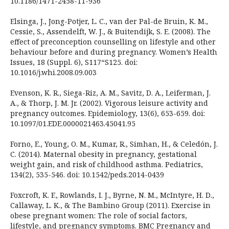
10.1186/1471-2458-11-936
Elsinga, J., Jong-Potjer, L. C., van der Pal-de Bruin, K. M.,
Cessie, S., Assendelft, W. J., & Buitendijk, S. E. (2008). The
effect of preconception counselling on lifestyle and other
behaviour before and during pregnancy. Women’s Health
Issues, 18 (Suppl. 6), S117“S125. doi:
10.1016/j.whi.2008.09.003
Evenson, K. R., Siega-Riz, A. M., Savitz, D. A., Leiferman, J.
A., & Thorp, J. M. Jr. (2002). Vigorous leisure activity and
pregnancy outcomes. Epidemiology, 13(6), 653-659. doi:
10.1097/01.EDE.0000021463.45041.95
Forno, E., Young, O. M., Kumar, R., Simhan, H., & Celedón, J.
C. (2014). Maternal obesity in pregnancy, gestational
weight gain, and risk of childhood asthma. Pediatrics,
134(2), 535-546. doi: 10.1542/peds.2014-0439
Foxcroft, K. F., Rowlands, I. J., Byrne, N. M., McIntyre, H. D.,
Callaway, L. K., & The Bambino Group (2011). Exercise in
obese pregnant women: The role of social factors,
lifestyle, and pregnancy symptoms. BMC Pregnancy and