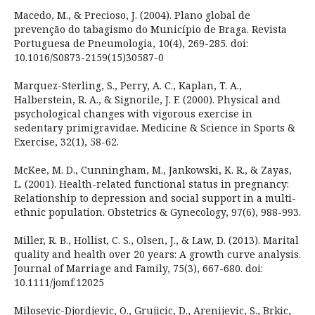
Macedo, M., & Precioso, J. (2004). Plano global de
prevenção do tabagismo do Município de Braga. Revista
Portuguesa de Pneumologia, 10(4), 269-285. doi:
10.1016/S0873-2159(15)30587-0
Marquez-Sterling, S., Perry, A. C., Kaplan, T. A.,
Halberstein, R. A., & Signorile, J. F. (2000). Physical and
psychological changes with vigorous exercise in
sedentary primigravidae. Medicine & Science in Sports &
Exercise, 32(1), 58-62.
McKee, M. D., Cunningham, M., Jankowski, K. R., & Zayas,
L. (2001). Health-related functional status in pregnancy:
Relationship to depression and social support in a multi-
ethnic population. Obstetrics & Gynecology, 97(6), 988-993.
Miller, R. B., Hollist, C. S., Olsen, J., & Law, D. (2013). Marital
quality and health over 20 years: A growth curve analysis.
Journal of Marriage and Family, 75(3), 667-680. doi:
10.1111/jomf.12025
Milosevic-Djordjevic, O., Grujicic, D., Arenijevic, S., Brkic,