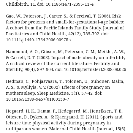
Childbirth, 11. doi: 10.1186/1471-2393-11-4
Gao, W., Paterson, J., Carter, S., & Percival, T. (2006). Risk
factors for preterm and small-for-gestational-age babies:
A cohort from the Pacific Islands Family Study. Journal of
Paediatrics and Child Health, 42(12), 785-792. doi:
10.1111/j.1440-1754.2006.00978.x
Hammoud, A. O., Gibson, M., Peterson, C. M., Meikle, A. W.,
& Carrell, D. T. (2008). Impact of male obesity on infertility:
A critical review of the current literature. Fertility and
Sterility, 90(4), 897-904. doi: 10.1016/j.fertnstert.2008.08.026
Hedman, C., Pohjasvaara, T., Tolonen, U., Suhonen-Malm,
A. S., & Myllyla, V. V. (2002). Effects of pregnancy on
mothers’sleep. Sleep Medicine, 3(1), 37-42. doi:
10.1016/S1389-9457(01)00130-7
Hegaard, H. K., Damm, P., Hedegarrd, M., Henriksen, T. B.,
Ottesen, B., Dykes, A., & Kjaergaard, H. (2011). Sports and
leisure time physical activity during pregnancy in
nulliparous women. Maternal Child Health Journal, 15(6),