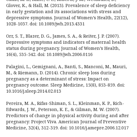
Glover, K., & Hall, M. (2013). Prevalence of sleep deficiency
in early gestation and its associations with stress and
depressive symptoms. Journal of Women’s Health, 22(12),
1028-1037. doi: 10.1089/jwh.2013.4331
Orr, S. T., Blazer, D. G., James, S. A., & Reiter, J. P. (2007).
Depressive symptoms and indicators of maternal health
status during pregnancy. Journal of Women’s Health,
16(4), 535-542. doi: 10.1089/jwh.2006.0116
Palagini, L., Gemignani, A., Banti, S., Manconi, M., Mauri,
M., & Riemann, D. (2014). Chronic sleep loss during
pregnancy as a determinant of stress: Impact on
pregnancy outcome. Sleep Medicine, 15(8), 853-859. doi:
10.1016/j.sleep.2014.02.013
Pereira, M. A., Rifas-Shiman, S. L., Kleinman, K. P., Rich-
Edwards, J. W., Peterson, K. E., & Gilman, M. W. (2007).
Predictors of change in physical activity during and after
pregnancy: Project Viva. American Journal of Preventive
Medicine, 32(4), 312-319. doi: 10.1016/j.amepre.2006.12.017