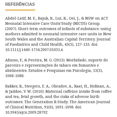
REFERÊNCIAS
Abdel-Latif, M. E., Bajuk, B., Lui, K., Oei, J., & NSW on ACT
Neonatal Intensive Care Units’Study (NICUS) Group.
(2007). Short-term outcomes of infants of substance-using
mothers admitted to neonatal intensive care units in New
South Wales and the Australian Capital Territory. Journal
of Paediatrics and Child Health, 43(3), 127-133. doi:
10.1111/j.1440-1754.2007.01031.x
Afonso, F., & Pereira, M. G. (2013). Morbidade, suporte do
parceiro e representações do tabaco em fumantes e
abstinentes. Estudos e Pesquisas em Psicologia, 13(3),
1068-1088.
Bakker, R., Steegers, E. A., Obradov, A., Raat, H., Hofman, A.,
& Jaddoe, V. W. (2010). Maternal caffeine intake from coffee
and tea, fetal growth, and the risks of adverse birth
outcomes: The Generation R Study. The American Journal
of Clinical Nutrition, 91(6), 1691-1698. doi:
10.3945/ajcn.2009.28792