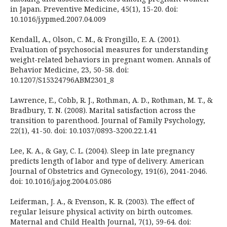
in Japan. Preventive Medicine, 45(1), 15-20. doi:
10.1016/j.ypmed.2007.04.009
Kendall, A., Olson, C. M., & Frongillo, E. A. (2001).
Evaluation of psychosocial measures for understanding
weight-related behaviors in pregnant women. Annals of
Behavior Medicine, 23, 50-58. doi:
10.1207/S15324796ABM2301_8
Lawrence, E., Cobb, R. J., Rothman, A. D., Rothman, M. T., &
Bradbury, T. N. (2008). Marital satisfaction across the
transition to parenthood. Journal of Family Psychology,
22(1), 41-50. doi: 10.1037/0893-3200.22.1.41
Lee, K. A., & Gay, C. L. (2004). Sleep in late pregnancy
predicts length of labor and type of delivery. American
Journal of Obstetrics and Gynecology, 191(6), 2041-2046.
doi: 10.1016/j.ajog.2004.05.086
Leiferman, J. A., & Evenson, K. R. (2003). The effect of
regular leisure physical activity on birth outcomes.
Maternal and Child Health Journal, 7(1), 59-64. doi: