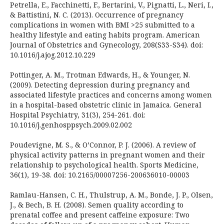
Petrella, E., Facchinetti, F., Bertarini, V., Pignatti, L., Neri, I.,
& Battistini, N. C. (2013). Occurrence of pregnancy
complications in women with BMI >25 submitted to a
healthy lifestyle and eating habits program. American
Journal of Obstetrics and Gynecology, 208(S33-S34). doi:
10.1016/j.ajog.2012.10.229
Pottinger, A. M., Trotman Edwards, H., & Younger, N.
(2009). Detecting depression during pregnancy and
associated lifestyle practices and concerns among women
in a hospital-based obstetric clinic in Jamaica. General
Hospital Psychiatry, 31(3), 254-261. doi:
10.1016/j.genhosppsych.2009.02.002
Poudevigne, M. S., & O’Connor, P. J. (2006). A review of
physical activity patterns in pregnant women and their
relationship to psychological health. Sports Medicine,
36(1), 19-38. doi: 10.2165/00007256-200636010-00003
Ramlau-Hansen, C. H., Thulstrup, A. M., Bonde, J. P., Olsen,
J., & Bech, B. H. (2008). Semen quality according to
prenatal coffee and present caffeine exposure: Two