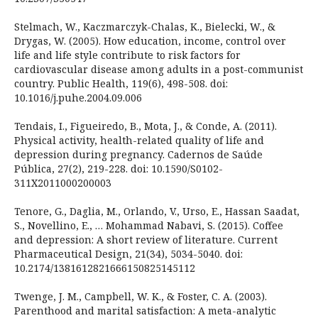
Stelmach, W., Kaczmarczyk-Chalas, K., Bielecki, W., &
Drygas, W. (2005). How education, income, control over
life and life style contribute to risk factors for
cardiovascular disease among adults in a post-communist
country. Public Health, 119(6), 498-508. doi:
10.1016/j.puhe.2004.09.006
Tendais, I., Figueiredo, B., Mota, J., & Conde, A. (2011).
Physical activity, health-related quality of life and
depression during pregnancy. Cadernos de Saúde
Pública, 27(2), 219-228. doi: 10.1590/S0102-
311X2011000200003
Tenore, G., Daglia, M., Orlando, V., Urso, E., Hassan Saadat,
S., Novellino, E., … Mohammad Nabavi, S. (2015). Coffee
and depression: A short review of literature. Current
Pharmaceutical Design, 21(34), 5034-5040. doi:
10.2174/1381612821666150825145112
Twenge, J. M., Campbell, W. K., & Foster, C. A. (2003).
Parenthood and marital satisfaction: A meta-analytic