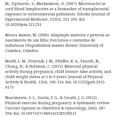
M., Ugrinovic, S., Markinkovic, D. (2007). Micronuclei in
cord blood lymphocytes as a biomarker of transplacental
exposure to environmental pollutants. Tohoku Journal of
Experimental Medicine, 213(3), 231-239. doi:
10.1620/tjem.213.231
Moura-Ramos, M. (2006). Adaptação materna e paterna ao
nascimento de um filho: Percursos e contextos de
influência (Unpublished master thesis). University of
Coimbra, Coimbra.
Mudd, L. M., Pivarnik, J. M., Pfeiffer, K. A., Paneth, N.,
Chung, H., & Holzman, C. (2015). Maternal physical
activity during pregnancy, child leisure-time activity, and
child weight status at 3 to 9 years. Journal of Physical
Activity & Health, 12(4), 506-514. doi: 10.1123/jpah.2013-
0173
Nascimento, S. L., Surita, F. G., & Cecatti, J. G. (2012).
Physical exercise during pregnancy: A systematic review.
Current Opinion in Obstetrics & Gynecology, 24(6), 387-
394. doi: 10.1097/GCO.0b013e328359f131