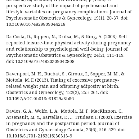
prospective study of the impact of psychosocial and
lifestyle variables on pregnancy complications. Journal of
Psychosomatic Obstetrics & Gynecology, 19(1), 28-37. doi:
10.3109/01674829809044218
Da Costa, D., Rippen, N., Dritsa, M., & Ring, A. (2003). Self-
reported leisure-time physical activity during pregnancy
and relationship to psychological well-being. Journal of
Psychosomatic Obstetrics & Gynecology, 24(2), 111-119.
doi: 10.3109/01674820309042808
Davenport, M. H., Ruchat, S., Giroux, I., Sopper, M. M., &
Mottola, M. F. (2013). Timing of excessive pregnancy-
related weight gain and offspring adiposity at birth.
Obstetrics and Gynecology, 122(2), 255-261. doi:
10.1097/AOG.0b013e31829a3b86
Davies, G. A., Wolfe, L. A., Mottola, M. F., MacKinnon, C.,
Arsenault, M. Y., Bartellas, E., … Trudeau F. (2003). Exercise
in pregnancy and the postpartum period. Journal of
Obstetrics and Gynaecology Canada, 25(6), 516-529. doi:
10.1016/S1701-2163(16)30313-9