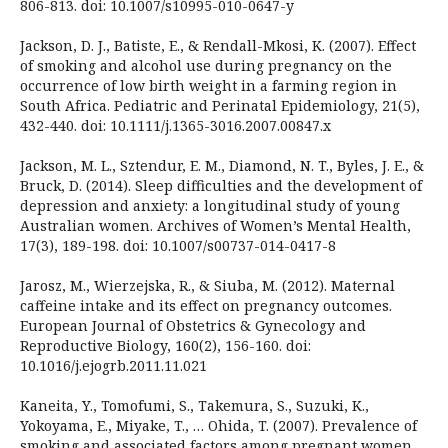
806-813. doi: 10.1007/s10995-010-0647-y
Jackson, D. J., Batiste, E., & Rendall-Mkosi, K. (2007). Effect
of smoking and alcohol use during pregnancy on the
occurrence of low birth weight in a farming region in
South Africa. Pediatric and Perinatal Epidemiology, 21(5),
432-440. doi: 10.1111/j.1365-3016.2007.00847.x
Jackson, M. L., Sztendur, E. M., Diamond, N. T., Byles, J. E., &
Bruck, D. (2014). Sleep difficulties and the development of
depression and anxiety: a longitudinal study of young
Australian women. Archives of Women’s Mental Health,
17(3), 189-198. doi: 10.1007/s00737-014-0417-8
Jarosz, M., Wierzejska, R., & Siuba, M. (2012). Maternal
caffeine intake and its effect on pregnancy outcomes.
European Journal of Obstetrics & Gynecology and
Reproductive Biology, 160(2), 156-160. doi:
10.1016/j.ejogrb.2011.11.021
Kaneita, Y., Tomofumi, S., Takemura, S., Suzuki, K.,
Yokoyama, E., Miyake, T., … Ohida, T. (2007). Prevalence of
smoking and associated factors among pregnant women