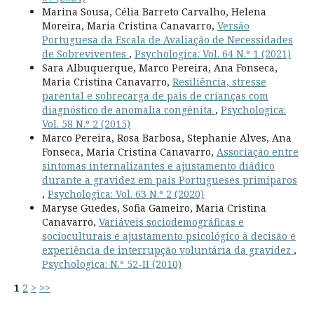
Marina Sousa, Célia Barreto Carvalho, Helena
Moreira, Maria Cristina Canavarro,
Versão
Portuguesa da Escala de Avaliação de Necessidades
de Sobreviventes
,
Psychologica: Vol. 64 N.º 1 (2021)
Sara Albuquerque, Marco Pereira, Ana Fonseca,
Maria Cristina Canavarro,
Resiliência, stresse
parental e sobrecarga de pais de crianças com
diagnóstico de anomalia congénita
,
Psychologica:
Vol. 58 N.º 2 (2015)
Marco Pereira, Rosa Barbosa, Stephanie Alves, Ana
Fonseca, Maria Cristina Canavarro,
Associação entre
sintomas internalizantes e ajustamento diádico
durante a gravidez em pais Portugueses primíparos
,
Psychologica: Vol. 63 N.º 2 (2020)
Maryse Guedes, Sofia Gameiro, Maria Cristina
Canavarro,
Variáveis sociodemográficas e
socioculturais e ajustamento psicológico à decisão e
experiência de interrupção voluntária da gravidez
,
Psychologica: N.º 52-II (2010)
1
2
>
>>