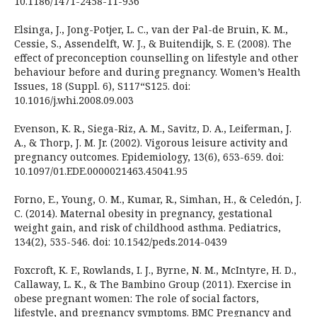
10.1186/1471-2458-11-936
Elsinga, J., Jong-Potjer, L. C., van der Pal-de Bruin, K. M.,
Cessie, S., Assendelft, W. J., & Buitendijk, S. E. (2008). The
effect of preconception counselling on lifestyle and other
behaviour before and during pregnancy. Women’s Health
Issues, 18 (Suppl. 6), S117“S125. doi:
10.1016/j.whi.2008.09.003
Evenson, K. R., Siega-Riz, A. M., Savitz, D. A., Leiferman, J.
A., & Thorp, J. M. Jr. (2002). Vigorous leisure activity and
pregnancy outcomes. Epidemiology, 13(6), 653-659. doi:
10.1097/01.EDE.0000021463.45041.95
Forno, E., Young, O. M., Kumar, R., Simhan, H., & Celedón, J.
C. (2014). Maternal obesity in pregnancy, gestational
weight gain, and risk of childhood asthma. Pediatrics,
134(2), 535-546. doi: 10.1542/peds.2014-0439
Foxcroft, K. F., Rowlands, I. J., Byrne, N. M., McIntyre, H. D.,
Callaway, L. K., & The Bambino Group (2011). Exercise in
obese pregnant women: The role of social factors,
lifestyle, and pregnancy symptoms. BMC Pregnancy and