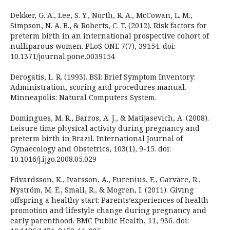
Dekker, G. A., Lee, S. Y., North, R. A., McCowan, L. M.,
Simpson, N. A. B., & Roberts, C. T. (2012). Risk factors for
preterm birth in an international prospective cohort of
nulliparous women. PLoS ONE 7(7), 39154. doi:
10.1371/journal.pone.0039154
Derogatis, L. R. (1993). BSI: Brief Symptom Inventory:
Administration, scoring and procedures manual.
Minneapolis: Natural Computers System.
Domingues, M. R., Barros, A. J., & Matijasevich, A. (2008).
Leisure time physical activity during pregnancy and
preterm birth in Brazil. International Journal of
Gynaecology and Obstetrics, 103(1), 9-15. doi:
10.1016/j.ijgo.2008.05.029
Edvardsson, K., Ivarsson, A., Eurenius, E., Garvare, R.,
Nyström, M. E., Small, R., & Mogren, I. (2011). Giving
offspring a healthy start: Parents’experiences of health
promotion and lifestyle change during pregnancy and
early parenthood. BMC Public Health, 11, 936. doi: