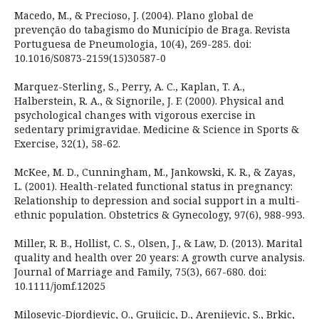
Macedo, M., & Precioso, J. (2004). Plano global de
prevenção do tabagismo do Município de Braga. Revista
Portuguesa de Pneumologia, 10(4), 269-285. doi:
10.1016/S0873-2159(15)30587-0
Marquez-Sterling, S., Perry, A. C., Kaplan, T. A.,
Halberstein, R. A., & Signorile, J. F. (2000). Physical and
psychological changes with vigorous exercise in
sedentary primigravidae. Medicine & Science in Sports &
Exercise, 32(1), 58-62.
McKee, M. D., Cunningham, M., Jankowski, K. R., & Zayas,
L. (2001). Health-related functional status in pregnancy:
Relationship to depression and social support in a multi-
ethnic population. Obstetrics & Gynecology, 97(6), 988-993.
Miller, R. B., Hollist, C. S., Olsen, J., & Law, D. (2013). Marital
quality and health over 20 years: A growth curve analysis.
Journal of Marriage and Family, 75(3), 667-680. doi:
10.1111/jomf.12025
Milosevic-Djordjevic, O., Grujicic, D., Arenijevic, S., Brkic,