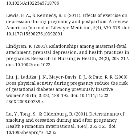
10.1023/A:1022545718786
Lewis, B. A., & Kennedy, B. F. (2011). Effects of exercise on
depression during pregnancy and postpartum: A review.
American Journal of Lifestyle Medicine, 5(4), 370-378. doi:
10.1177/1559827610392891
Lindgren, K. (2001). Relationships among maternal-fetal
attachment, prenatal depression, and health practices in
pregnancy. Research in Nursing & Health, 24(3), 203-217.
doi: 10.1002/nur.1023
Liu, J., Laditka, J. N., Mayer-Davis, E. J., & Pate, R. R. (2008).
Does physical activity during pregnancy reduce the risk
of gestational diabetes among previously inactive
women? Birth, 35(3), 188-195. doi: 10.1111/j.1523-
536X.2008.00239.x
Lu, Y., Tong, S., & Oldenburg, B. (2001). Determinants of
smoking and cessation during and after pregnancy.
Health Promotion International, 16(4), 355-365. doi:
10.1093/heapro/16.4.355