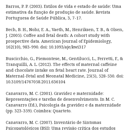
Barros, P. P. (2003). Estilos de vida e estado de saúde: Uma
estimativa da função de produção de saúde. Revista
Portuguesa de Saúde Pública, 3, 7-17.
Bech, B. H., Nohr, E. A., Vaeth, M., Henriksen, T. B., & Olsen,
J. (2005). Coffee and fetal death: A cohort study with
prospective data. American Journal of Epidemiology,
162(10), 983-990. doi: 10.1093/aje/kwi317
Buscicchio, G., Piemontese, M., Gentilucci, L., Ferretti, F., &
Tranquilli, A. L. (2012). The effects of maternal caffeine
and chocolate intake on fetal heart rate. Journal of
Maternal-Fetal and Neonatal Medicine, 25(5), 528-530. doi:
10.3109/14767058.2011.636104
Canavarro, M. C. (2001). Gravidez e maternidade:
Representações e tarefas de desenvolvimento. In M. C.
Canavarro (Ed.), Psicologia da gravidez e da maternidade
(pp. 323-359). Coimbra: Quarteto.
Canavarro, M. C. (2007). Inventário de Sintomas
Psicopatológicos (BSI): Uma revisão crítica dos estudos