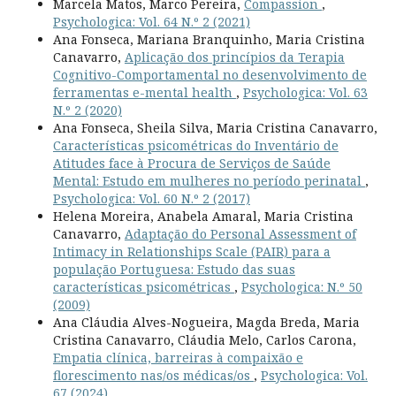
Marcela Matos, Marco Pereira,
Compassion
,
Psychologica: Vol. 64 N.º 2 (2021)
Ana Fonseca, Mariana Branquinho, Maria Cristina
Canavarro,
Aplicação dos princípios da Terapia
Cognitivo-Comportamental no desenvolvimento de
ferramentas e-mental health
,
Psychologica: Vol. 63
N.º 2 (2020)
Ana Fonseca, Sheila Silva, Maria Cristina Canavarro,
Características psicométricas do Inventário de
Atitudes face à Procura de Serviços de Saúde
Mental: Estudo em mulheres no período perinatal
,
Psychologica: Vol. 60 N.º 2 (2017)
Helena Moreira, Anabela Amaral, Maria Cristina
Canavarro,
Adaptação do Personal Assessment of
Intimacy in Relationships Scale (PAIR) para a
população Portuguesa: Estudo das suas
características psicométricas
,
Psychologica: N.º 50
(2009)
Ana Cláudia Alves-Nogueira, Magda Breda, Maria
Cristina Canavarro, Cláudia Melo, Carlos Carona,
Empatia clínica, barreiras à compaixão e
florescimento nas/os médicas/os
,
Psychologica: Vol.
67 (2024)