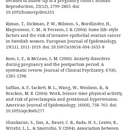
decades of follow-up of a pregnancy cohort. Human
Reproduction, 23(12), 2799-2805. doi:
10.1093/humrep/den331
Riman, T., Dickman, P. W., Nilsson, S., Nordlinder, H.,
Magnusson, C. M., & Persson, I. R. (2004). Some life-style
factors and the risk of invasive epithelial ovarian cancer
in Swedish women. European Journal of Epidemiology,
19(11), 1011-1019. doi: 10.1007/s10654-004-1633-8
Ross, L. E., & McLean, L. M. (2006). Anxiety disorders
during pregnancy and the postpartum period: A
systematic review. Journal of Clinical Psychiatry, 67(8),
1285-1298.
Saftlas, A. F., Sackett, N. L., Wang, W., Woolson, R., &
Bracken, M. B. (2004). Work, leisure-time physical activity,
and risk of preeclampsia and gestational hypertension.
American Journal of Epidemiology, 160(8), 758-765. doi:
10.1093/aje/kwh277
Shankaran, S., Das, A., Bauer, C. R., Bada, H. S., Lester, B.,
Wright, L. L., & Smeriglio, V. (2004). Association between