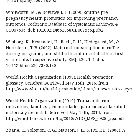
10.1016/j.ajog.2007.10.803
Whitworth, M., & Dowswell, T. (2009). Routine pre-
pregnancy health promotion for improving pregnancy
outcomes. Cochrane Database of Systematic Reviews, 4,
CD007536. doi: 10.1002/14651858.CD007536.pub2
Wisborg, K., Kesmodel, U., Bech, B. H., Hedegaard, M., &
Henriksen, T. B. (2002). Maternal consumption of coffee
during pregnancy and stillbirth and infant death in first
year of life: Prospective study. BMJ, 326, 1-4. doi:
10.1136/bmj.326.7386.420
World Health Organization (1998). Health promotion
glossary. Genebra. Retrieved May 15th, 2016, from
http://www.who.int/healthpromotion/about/HPR%20Glossary
World Health Organization (2010). Trabajando con
individuos, familias y comunidades para mejorar la salud
materna y neonatal. Retrieved May 15th, 2016, from
http://whqlibdoc.who.int/hq/2010/WHO_MPS_09.06_spa.pdf
Zhang, C., Solomon, C. G., Manson, J. E., & Hu, F. B. (2006). A