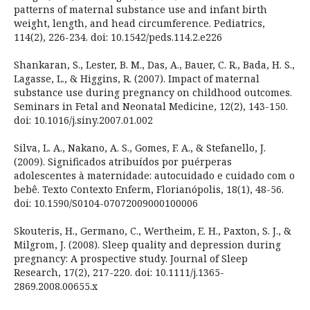
patterns of maternal substance use and infant birth
weight, length, and head circumference. Pediatrics,
114(2), 226-234. doi: 10.1542/peds.114.2.e226
Shankaran, S., Lester, B. M., Das, A., Bauer, C. R., Bada, H. S.,
Lagasse, L., & Higgins, R. (2007). Impact of maternal
substance use during pregnancy on childhood outcomes.
Seminars in Fetal and Neonatal Medicine, 12(2), 143-150.
doi: 10.1016/j.siny.2007.01.002
Silva, L. A., Nakano, A. S., Gomes, F. A., & Stefanello, J.
(2009). Significados atribuídos por puérperas
adolescentes à maternidade: autocuidado e cuidado com o
bebê. Texto Contexto Enferm, Florianópolis, 18(1), 48-56.
doi: 10.1590/S0104-07072009000100006
Skouteris, H., Germano, C., Wertheim, E. H., Paxton, S. J., &
Milgrom, J. (2008). Sleep quality and depression during
pregnancy: A prospective study. Journal of Sleep
Research, 17(2), 217-220. doi: 10.1111/j.1365-
2869.2008.00655.x