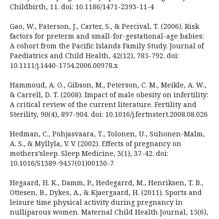
Childbirth, 11. doi: 10.1186/1471-2393-11-4
Gao, W., Paterson, J., Carter, S., & Percival, T. (2006). Risk
factors for preterm and small-for-gestational-age babies:
A cohort from the Pacific Islands Family Study. Journal of
Paediatrics and Child Health, 42(12), 785-792. doi:
10.1111/j.1440-1754.2006.00978.x
Hammoud, A. O., Gibson, M., Peterson, C. M., Meikle, A. W.,
& Carrell, D. T. (2008). Impact of male obesity on infertility:
A critical review of the current literature. Fertility and
Sterility, 90(4), 897-904. doi: 10.1016/j.fertnstert.2008.08.026
Hedman, C., Pohjasvaara, T., Tolonen, U., Suhonen-Malm,
A. S., & Myllyla, V. V. (2002). Effects of pregnancy on
mothers’sleep. Sleep Medicine, 3(1), 37-42. doi:
10.1016/S1389-9457(01)00130-7
Hegaard, H. K., Damm, P., Hedegarrd, M., Henriksen, T. B.,
Ottesen, B., Dykes, A., & Kjaergaard, H. (2011). Sports and
leisure time physical activity during pregnancy in
nulliparous women. Maternal Child Health Journal, 15(6),