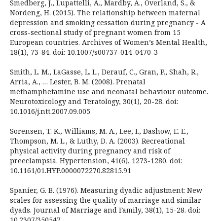
Smedberg, J., Lupattelli, A., Mardby, A., Overland, S., &
Nordeng, H. (2015). The relationship between maternal
depression and smoking cessation during pregnancy - A
cross-sectional study of pregnant women from 15
European countries. Archives of Women’s Mental Health,
18(1), 73-84. doi: 10.1007/s00737-014-0470-3
Smith, L. M., LaGasse, L. L., Derauf, C., Gran, P., Shah, R.,
Arria, A., … Lester, B. M. (2008). Prenatal
methamphetamine use and neonatal behaviour outcome.
Neurotoxicology and Teratology, 30(1), 20-28. doi:
10.1016/j.ntt.2007.09.005
Sorensen, T. K., Williams, M. A., Lee, I., Dashow, E. E.,
Thompson, M. L., & Luthy, D. A. (2003). Recreational
physical activity during pregnancy and risk of
preeclampsia. Hypertension, 41(6), 1273-1280. doi:
10.1161/01.HYP.0000072270.82815.91
Spanier, G. B. (1976). Measuring dyadic adjustment: New
scales for assessing the quality of marriage and similar
dyads. Journal of Marriage and Family, 38(1), 15-28. doi:
10.2307/350547