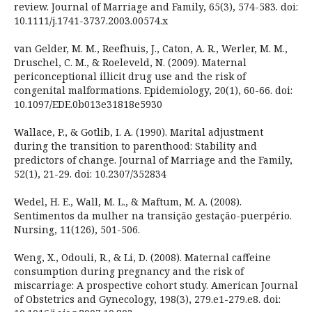
review. Journal of Marriage and Family, 65(3), 574-583. doi:
10.1111/j.1741-3737.2003.00574.x
van Gelder, M. M., Reefhuis, J., Caton, A. R., Werler, M. M.,
Druschel, C. M., & Roeleveld, N. (2009). Maternal
periconceptional illicit drug use and the risk of
congenital malformations. Epidemiology, 20(1), 60-66. doi:
10.1097/EDE.0b013e31818e5930
Wallace, P., & Gotlib, I. A. (1990). Marital adjustment
during the transition to parenthood: Stability and
predictors of change. Journal of Marriage and the Family,
52(1), 21-29. doi: 10.2307/352834
Wedel, H. E., Wall, M. L., & Maftum, M. A. (2008).
Sentimentos da mulher na transição gestação-puerpério.
Nursing, 11(126), 501-506.
Weng, X., Odouli, R., & Li, D. (2008). Maternal caffeine
consumption during pregnancy and the risk of
miscarriage: A prospective cohort study. American Journal
of Obstetrics and Gynecology, 198(3), 279.e1-279.e8. doi: