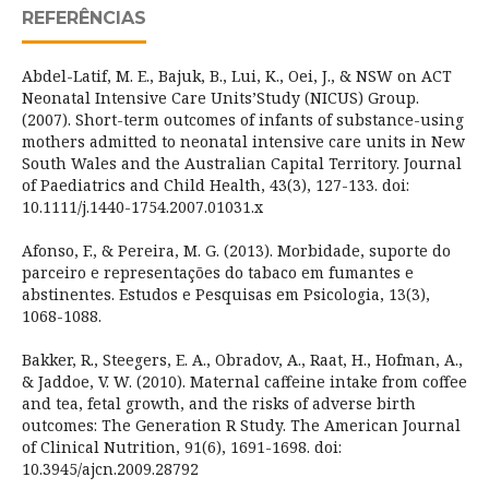
REFERÊNCIAS
Abdel-Latif, M. E., Bajuk, B., Lui, K., Oei, J., & NSW on ACT
Neonatal Intensive Care Units’Study (NICUS) Group.
(2007). Short-term outcomes of infants of substance-using
mothers admitted to neonatal intensive care units in New
South Wales and the Australian Capital Territory. Journal
of Paediatrics and Child Health, 43(3), 127-133. doi:
10.1111/j.1440-1754.2007.01031.x
Afonso, F., & Pereira, M. G. (2013). Morbidade, suporte do
parceiro e representações do tabaco em fumantes e
abstinentes. Estudos e Pesquisas em Psicologia, 13(3),
1068-1088.
Bakker, R., Steegers, E. A., Obradov, A., Raat, H., Hofman, A.,
& Jaddoe, V. W. (2010). Maternal caffeine intake from coffee
and tea, fetal growth, and the risks of adverse birth
outcomes: The Generation R Study. The American Journal
of Clinical Nutrition, 91(6), 1691-1698. doi:
10.3945/ajcn.2009.28792