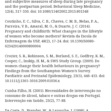
and subjective measures of sleep during late pregnancy
and the postpartum period. Behavioral Sleep Medicine,
12(4), 317-330. doi: 10.1080/15402002.2013.801348
Coutinho, E. C., Silva, C. B., Chaves, C. M. B., Nelas, P. A.,
Parreira, V. B., Amaral, M. O., & Duarte, J. C. (2014).
Pregnancy and childbirth: What changes in the lifestyle
of women who become mothers? Revista da Escola de
Enfermagem da USP, 48(2), 17-24. doi: 10.1590/S0080-
623420140000800004
Crozier, S. R., Robinson, S. M., Borland, S. E., Godfrey, K. M.,
Cooper, C., Inskip, H. M., & SWS Study Group. (2009). Do
women change their health behaviours in pregnancy?
Findings from the Southampton Women’s Survey.
Paediatric and Perinatal Epidemiology, 23(5), 446-453. doi:
10.1111/j.1365-3016.2009.01036.x
Cunha Filho, H. (2005). Necessidades de intervenção no
consumo de álcool, tabaco e outras drogas em Portugal.
Intervenção em Saúde, 23(2), 77-88.
Da Costa, D., Brender, W., & Larouche, J. (1998). A