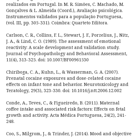
realizados em Portugal. In M. R. Simões, C. Machado, M.
Gonçalves & L. Almeida (Coord.), Avaliação psicológica.
Instrumentos validados para a população Portuguesa,
(vol. III, pp. 305-331). Coimbra: Quarteto Editora.
Carlson, C. R., Collins, F. L., Stewart, J. F., Porzelius, J., Nitz,
J. A., & Lind, C. O. (1989). The assessment of emotional
reactivity: A scale development and validation study.
Journal of Psychopathology and Behavioral Assessment,
11(4), 313-325. doi: 10.1007/BF00961530
Chiriboga, C. A., Kuhn, L., & Wasserman, G. A. (2007).
Prenatal cocaine exposures and dose-related cocaine
effects on infant tone and behavior. Neurotoxicology and
Teratology, 29(3), 323-330. doi: 10.1016/j.ntt.2006.12.002
Conde, A., Teves, C., & Figueiredo, B. (2011). Maternal
coffee intake and associated risk factors: Effects on fetal
growth and activity. Acta Médica Portuguesa, 24(2), 241-
248.
Coo, S., Milgrom, J., & Trinder, J. (2014). Mood and objective