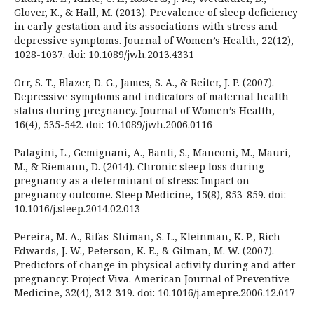
Glover, K., & Hall, M. (2013). Prevalence of sleep deficiency
in early gestation and its associations with stress and
depressive symptoms. Journal of Women’s Health, 22(12),
1028-1037. doi: 10.1089/jwh.2013.4331
Orr, S. T., Blazer, D. G., James, S. A., & Reiter, J. P. (2007).
Depressive symptoms and indicators of maternal health
status during pregnancy. Journal of Women’s Health,
16(4), 535-542. doi: 10.1089/jwh.2006.0116
Palagini, L., Gemignani, A., Banti, S., Manconi, M., Mauri,
M., & Riemann, D. (2014). Chronic sleep loss during
pregnancy as a determinant of stress: Impact on
pregnancy outcome. Sleep Medicine, 15(8), 853-859. doi:
10.1016/j.sleep.2014.02.013
Pereira, M. A., Rifas-Shiman, S. L., Kleinman, K. P., Rich-
Edwards, J. W., Peterson, K. E., & Gilman, M. W. (2007).
Predictors of change in physical activity during and after
pregnancy: Project Viva. American Journal of Preventive
Medicine, 32(4), 312-319. doi: 10.1016/j.amepre.2006.12.017