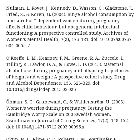
Nulman, I., Rovet, J., Kennedy, D., Wasson, C., Gladstone, J.,
Fried, S., & Koren, G. (2004). Binge alcohol consumption by
non-alcohol “ dependent women during pregnancy
affects child behaviour, but not general intellectual
functioning: A prospective controlled study. Archives of
Women’s Mental Health, 7(3), 173-181. doi: 10.1007/s00737-
004-0055-7
O’Keeffe, L. M., Kearney, P. M., Greene, R. A., Zuccolo, L.,
Tilling, K., Lawlor, D. A., & Howe, L. D. (2015). Maternal
alcohol use during pregnancy and offspring trajectories
of height and weight: A prospective cohort study. Drug
and Alcohol Dependence, 153, 323-329. doi:
10.1016/j.drugalcdep.2015.02.035
Öhman, S. G., Grunewald, C., & Waldenström, U. (2003).
Women’s worries during pregnancy: Testing the
Cambridge Worry Scale on 200 Swedish women.
Scandinavian Journal of Caring Sciences, 17(2), 148-152.
doi: 10.1046/j.1471-6712.2003.00095.x
Okun, M. L., Kline, C. E., Roberts, J. M., Wettlaufer, B.,