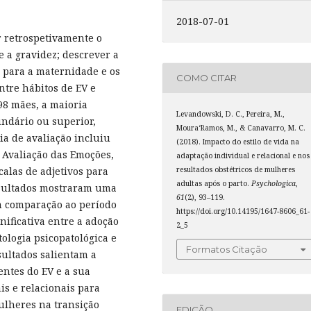
2018-07-01
r retrospetivamente o
e a gravidez; descrever a
o para a maternidade e os
COMO CITAR
entre hábitos de EV e
98 mães, a maioria
Levandowski, D. C., Pereira, M.,
undário ou superior,
Moura­‘Ramos, M., & Canavarro, M. C.
ia de avaliação incluiu
(2018). Impacto do estilo de vida na
 Avaliação das Emoções,
adaptação individual e relacional e nos
resultados obstétricos de mulheres
calas de adjetivos para
adultas após o parto.
Psychologica
,
resultados mostraram uma
61
(2), 93–119.
m comparação ao período
https://doi.org/10.14195/1647-8606_61-
nificativa entre a adoção
2_5
ologia psicopatológica e
Formatos Citação
sultados salientam a
ntes do EV e a sua
is e relacionais para
lheres na transição
EDIÇÃO