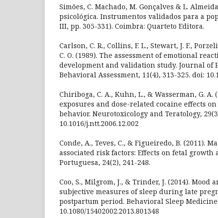
Simões, C. Machado, M. Gonçalves & L. Almeida 
psicológica. Instrumentos validados para a pop
III, pp. 305-331). Coimbra: Quarteto Editora.
Carlson, C. R., Collins, F. L., Stewart, J. F., Porzeli
C. O. (1989). The assessment of emotional reacti
development and validation study. Journal of
Behavioral Assessment, 11(4), 313-325. doi: 10
Chiriboga, C. A., Kuhn, L., & Wasserman, G. A. 
exposures and dose-related cocaine effects on
behavior. Neurotoxicology and Teratology, 29(3)
10.1016/j.ntt.2006.12.002
Conde, A., Teves, C., & Figueiredo, B. (2011). M
associated risk factors: Effects on fetal growth
Portuguesa, 24(2), 241-248.
Coo, S., Milgrom, J., & Trinder, J. (2014). Mood 
subjective measures of sleep during late pre
postpartum period. Behavioral Sleep Medicine, 
10.1080/15402002.2013.801348