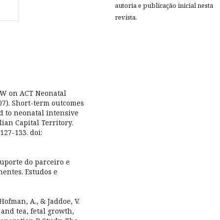
autoria e publicação inicial nesta
revista.
& NSW on ACT Neonatal
07). Short-term outcomes
d to neonatal intensive
ian Capital Territory.
127-133. doi:
suporte do parceiro e
nentes. Estudos e
, Hofman, A., & Jaddoe, V.
 and tea, fetal growth,