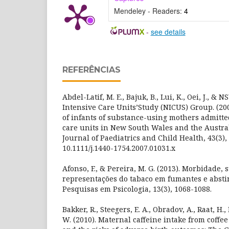
Mendeley - Readers:
4
-
see details
REFERÊNCIAS
Abdel-Latif, M. E., Bajuk, B., Lui, K., Oei, J., 
Intensive Care Units’Study (NICUS) Group. (20
of infants of substance-using mothers admitte
care units in New South Wales and the Austral
Journal of Paediatrics and Child Health, 43(3), 
10.1111/j.1440-1754.2007.01031.x
Afonso, F., & Pereira, M. G. (2013). Morbidade, 
representações do tabaco em fumantes e absti
Pesquisas em Psicologia, 13(3), 1068-1088.
Bakker, R., Steegers, E. A., Obradov, A., Raat, H.
W. (2010). Maternal caffeine intake from coffee