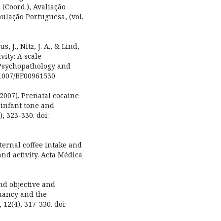
(Coord.), Avaliação
ulação Portuguesa, (vol.
us, J., Nitz, J. A., & Lind,
vity: A scale
 Psychopathology and
.1007/BF00961530
(2007). Prenatal cocaine
 infant tone and
, 323-330. doi:
aternal coffee intake and
 and activity. Acta Médica
and objective and
gnancy and the
12(4), 317-330. doi: