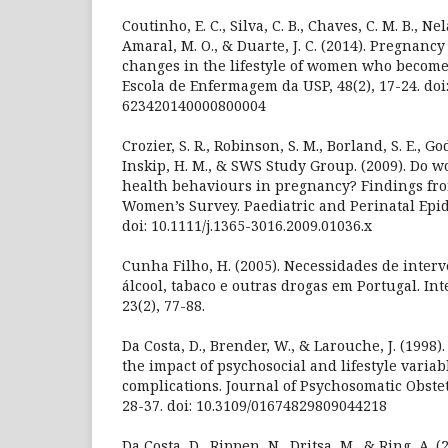
Coutinho, E. C., Silva, C. B., Chaves, C. M. B., Nela
Amaral, M. O., & Duarte, J. C. (2014). Pregnanc
changes in the lifestyle of women who become
Escola de Enfermagem da USP, 48(2), 17-24. doi
623420140000800004
Crozier, S. R., Robinson, S. M., Borland, S. E., Go
Inskip, H. M., & SWS Study Group. (2009). Do 
health behaviours in pregnancy? Findings f
Women’s Survey. Paediatric and Perinatal Epid
doi: 10.1111/j.1365-3016.2009.01036.x
Cunha Filho, H. (2005). Necessidades de inte
álcool, tabaco e outras drogas em Portugal. I
23(2), 77-88.
Da Costa, D., Brender, W., & Larouche, J. (1998)
the impact of psychosocial and lifestyle varia
complications. Journal of Psychosomatic Obstet
28-37. doi: 10.3109/01674829809044218
Da Costa, D., Rippen, N., Dritsa, M., & Ring, A. (