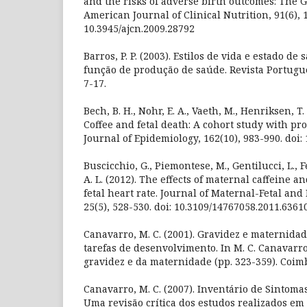
and the risks of adverse birth outcomes: The 
American Journal of Clinical Nutrition, 91(6), 
10.3945/ajcn.2009.28792
Barros, P. P. (2003). Estilos de vida e estado d
função de produção de saúde. Revista Portugue
7-17.
Bech, B. H., Nohr, E. A., Vaeth, M., Henriksen, T. 
Coffee and fetal death: A cohort study with pr
Journal of Epidemiology, 162(10), 983-990. doi:
Buscicchio, G., Piemontese, M., Gentilucci, L., Fe
A. L. (2012). The effects of maternal caffeine a
fetal heart rate. Journal of Maternal-Fetal an
25(5), 528-530. doi: 10.3109/14767058.2011.6361
Canavarro, M. C. (2001). Gravidez e maternida
tarefas de desenvolvimento. In M. C. Canavarro 
gravidez e da maternidade (pp. 323-359). Coimb
Canavarro, M. C. (2007). Inventário de Sintomas
Uma revisão crítica dos estudos realizados em 