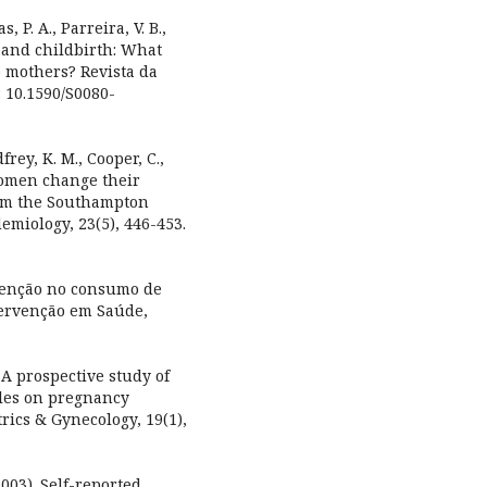
s, P. A., Parreira, V. B.,
y and childbirth: What
 mothers? Revista da
: 10.1590/S0080-
dfrey, K. M., Cooper, C.,
women change their
rom the Southampton
emiology, 23(5), 446-453.
rvenção no consumo de
ntervenção em Saúde,
. A prospective study of
bles on pregnancy
rics & Gynecology, 19(1),
2003). Self-reported