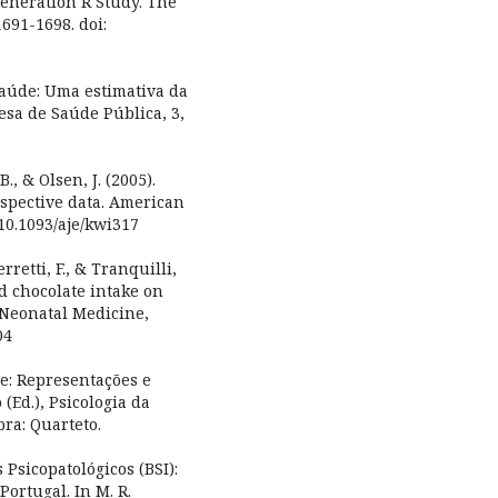
Generation R Study. The
1691-1698. doi:
e saúde: Uma estimativa da
sa de Saúde Pública, 3,
B., & Olsen, J. (2005).
ospective data. American
 10.1093/aje/kwi317
rretti, F., & Tranquilli,
nd chocolate intake on
d Neonatal Medicine,
04
de: Representações e
(Ed.), Psicologia da
ra: Quarteto.
 Psicopatológicos (BSI):
Portugal. In M. R.