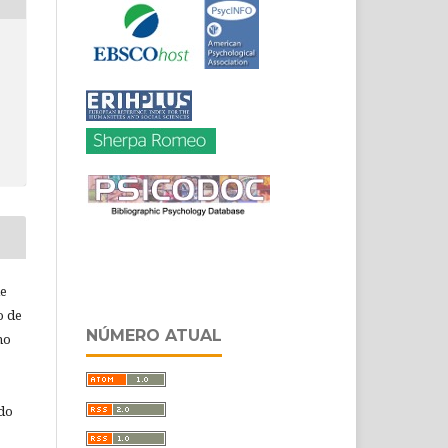
de
o de
NÚMERO ATUAL
ho
 do