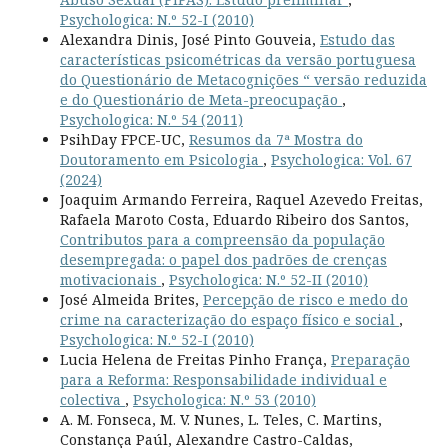
Psychologica: N.º 52-I (2010)
Alexandra Dinis, José Pinto Gouveia,
Estudo das
características psicométricas da versão portuguesa
do Questionário de Metacognições “ versão reduzida
e do Questionário de Meta-preocupação
,
Psychologica: N.º 54 (2011)
PsihDay FPCE-UC,
Resumos da 7ª Mostra do
Doutoramento em Psicologia
,
Psychologica: Vol. 67
(2024)
Joaquim Armando Ferreira, Raquel Azevedo Freitas,
Rafaela Maroto Costa, Eduardo Ribeiro dos Santos,
Contributos para a compreensão da população
desempregada: o papel dos padrões de crenças
motivacionais
,
Psychologica: N.º 52-II (2010)
José Almeida Brites,
Percepção de risco e medo do
crime na caracterização do espaço físico e social
,
Psychologica: N.º 52-I (2010)
Lucia Helena de Freitas Pinho França,
Preparação
para a Reforma: Responsabilidade individual e
colectiva
,
Psychologica: N.º 53 (2010)
A. M. Fonseca, M. V. Nunes, L. Teles, C. Martins,
Constança Paúl, Alexandre Castro-Caldas,