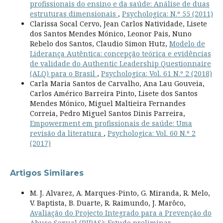
profissionais do ensino e da saúde: Análise de duas
estruturas dimensionais
,
Psychologica: N.º 55 (2011)
Clarissa Socal Cervo, Jean Carlos Natividade, Lisete
dos Santos Mendes Mónico, Leonor Pais, Nuno
Rebelo dos Santos, Claudio Simon Hutz,
Modelo de
Liderança Autêntica: concepção teórica e evidências
de validade do Authentic Leadership Questionnaire
(ALQ) para o Brasil
,
Psychologica: Vol. 61 N.º 2 (2018)
Carla Maria Santos de Carvalho, Ana Lau Gouveia,
Carlos Américo Barreira Pinto, Lisete dos Santos
Mendes Mónico, Miguel Maltieira Fernandes
Correia, Pedro Miguel Santos Dinis Parreira,
Empowerment em profissionais de saúde: Uma
revisão da literatura
,
Psychologica: Vol. 60 N.º 2
(2017)
Artigos Similares
M. J. Alvarez, A. Marques-Pinto, G. Miranda, R. Melo,
V. Baptista, B. Duarte, R. Raimundo, J. Marôco,
Avaliação do Projecto Integrado para a Prevenção do
Abuso Sexual (PIPAS): Estudo preliminar
,