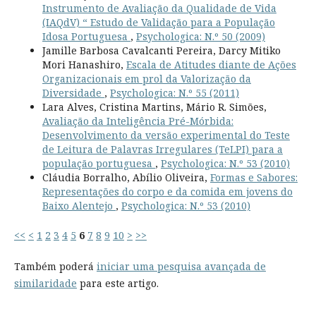
Instrumento de Avaliação da Qualidade de Vida
(IAQdV) “ Estudo de Validação para a População
Idosa Portuguesa
,
Psychologica: N.º 50 (2009)
Jamille Barbosa Cavalcanti Pereira, Darcy Mitiko
Mori Hanashiro,
Escala de Atitudes diante de Ações
Organizacionais em prol da Valorização da
Diversidade
,
Psychologica: N.º 55 (2011)
Lara Alves, Cristina Martins, Mário R. Simões,
Avaliação da Inteligência Pré-Mórbida:
Desenvolvimento da versão experimental do Teste
de Leitura de Palavras Irregulares (TeLPI) para a
população portuguesa
,
Psychologica: N.º 53 (2010)
Cláudia Borralho, Abílio Oliveira,
Formas e Sabores:
Representações do corpo e da comida em jovens do
Baixo Alentejo
,
Psychologica: N.º 53 (2010)
<<
<
1
2
3
4
5
6
7
8
9
10
>
>>
Também poderá
iniciar uma pesquisa avançada de
similaridade
para este artigo.