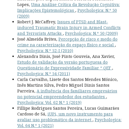
Lopes,
Uma Análise Crítica da Revolução Cognitiva:
Implicações Epistemológicas
,
Psychologica: N.º 50
(2009)
Robert J. McCaffrey,
Issues of PTSD and Blast-
induced Traumatic Brain Injury in Armed Conflicts
and Terrorists Attacks
,
Psychologica: N.º 50 (2009)
José Almeida Brites,
Percepção de risco e medo do
crime na caracterização do espaço físico e social
,
Psychologica: N.º 52-I (2010)
Alexandra Dinis, José Pinto Gouveia, Ana Xavier,
Estudo de validação da versão portuguesa do
Questionário de Expressividade Familiar “ QEF
,
Psychologica: N.º 54 (2011)
Carla Carvalho, Lisete dos Santos Mendes Mónico,
Inês Martins Silva, Pedro Miguel Dinis Santos
Parreira,
A influência dos familiares empresários
no potencial empreendedor dos estudantes
,
Psychologica: Vol. 62 N.º 1 (2019)
Fillipe Rodrigues Santos Pereira, Lucas Guimarães
Cardoso de Sá,
iUPi, um novo instrumento para
avaliar uso problemático da internet
,
Psychologica:
Vol. 64 N.º 1 (2021)