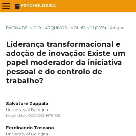
PÁGINA DE INÍCIO
/
ARQUIVOS
/
VOL. 62 N.º 1 (2019)
/
Artigos
Liderança transformacional e
adoção de inovação: Existe um
papel moderador da iniciativa
pessoal e do controlo de
trabalho?
Salvatore Zappalà
University of Bologna
http://orcid.org/0000-0002-8679-1063
Ferdinando Toscano
University of Bologna