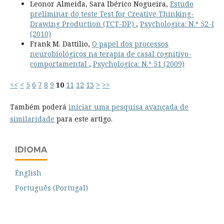
Leonor Almeida, Sara Ibérico Nogueira,
Estudo
preliminar do teste Test for Creative Thinking-
Drawing Production (TCT-DP)
,
Psychologica: N.º 52-I
(2010)
Frank M. Dattilio,
O papel dos processos
neurobiológicos na terapia de casal cognitivo-
comportamental
,
Psychologica: N.º 51 (2009)
<<
<
5
6
7
8
9
10
11
12
13
>
>>
Também poderá
iniciar uma pesquisa avançada de
similaridade
para este artigo.
IDIOMA
English
Português (Portugal)