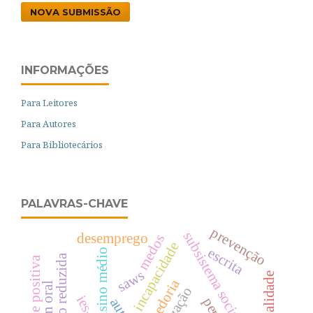
NOVA SUBMISSÃO
INFORMAÇÕES
Para Leitores
Para Autores
Para Bibliotecários
PALAVRAS-CHAVE
prevenção
subsistema socioafectivo
desemprego
medos
incapacidade
escrita
ensino médio
versão reduzida
saws
sabedoria
ies-r