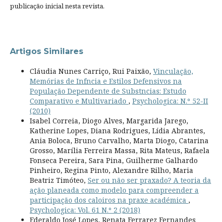
publicação inicial nesta revista.
Artigos Similares
Cláudia Nunes Carriço, Rui Paixão,
Vinculação,
Memórias de Infncia e Estilos Defensivos na
População Dependente de Substncias: Estudo
Comparativo e Multivariado
,
Psychologica: N.º 52-II
(2010)
Isabel Correia, Diogo Alves, Margarida Jarego,
Katherine Lopes, Diana Rodrigues, Lídia Abrantes,
Ania Boloca, Bruno Carvalho, Marta Diogo, Catarina
Grosso, Marília Ferreira Massa, Rita Mateus, Rafaela
Fonseca Pereira, Sara Pina, Guilherme Galhardo
Pinheiro, Regina Pinto, Alexandre Rilho, Maria
Beatriz Timóteo,
Ser ou não ser praxado? A teoria da
ação planeada como modelo para compreender a
participação dos caloiros na praxe académica
,
Psychologica: Vol. 61 N.º 2 (2018)
Ederaldo José Lopes, Renata Ferrarez Fernandes