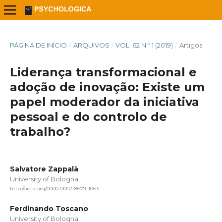
PÁGINA DE INÍCIO
/
ARQUIVOS
/
VOL. 62 N.º 1 (2019)
/
Artigos
Liderança transformacional e
adoção de inovação: Existe um
papel moderador da iniciativa
pessoal e do controlo de
trabalho?
Salvatore Zappalà
University of Bologna
http://orcid.org/0000-0002-8679-1063
Ferdinando Toscano
University of Bologna