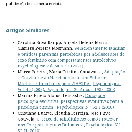
publicação inicial nesta revista.
Artigos Similares
Carolina Silva Raupp, Angela Helena Marin,
Clarisse Pereira Mosmann,
Relacionamento familiar
e práticas parentais percebidas por adolescentes do
sexo feminino com comportamentos autolesivos
,
Psychologica: Vol. 64 N.º 1 (2021)
Marco Pereira, Maria Cristina Canavarro,
Adaptação
à Gravidez e ao Nascimento de um Filho de
Mulheres Infectadas pelo VIH/SIDA
,
Psychologica:
Vol. 49 (2008): Psychologica 20 Anos - 1988-2008
Marina Prieto Afonso Lencastre,
Etologia e
psicologia evolutiva: perspectivas evolutivas para a
psicologia clínica
,
Psychologica: N.º 52-I (2010)
Cristiana Duarte, Cláudia Ferreira, José Pinto
Gouveia,
O Traço de Mindfulness como Protector
nos Comportamentos Bulímicos
,
Psychologica: N.º
52-II (2010)