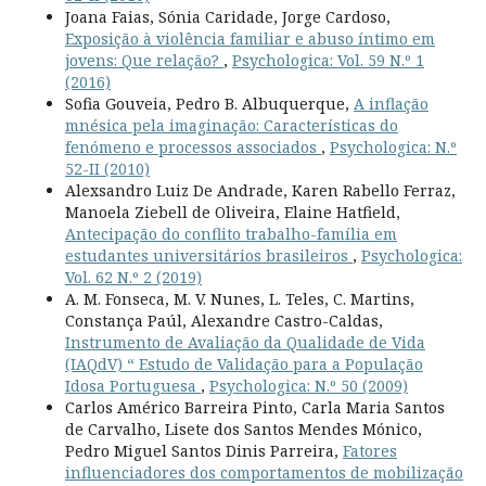
Joana Faias, Sónia Caridade, Jorge Cardoso,
Exposição à violência familiar e abuso íntimo em
jovens: Que relação?
,
Psychologica: Vol. 59 N.º 1
(2016)
Sofia Gouveia, Pedro B. Albuquerque,
A inflação
mnésica pela imaginação: Características do
fenómeno e processos associados
,
Psychologica: N.º
52-II (2010)
Alexsandro Luiz De Andrade, Karen Rabello Ferraz,
Manoela Ziebell de Oliveira, Elaine Hatfield,
Antecipação do conflito trabalho-família em
estudantes universitários brasileiros
,
Psychologica:
Vol. 62 N.º 2 (2019)
A. M. Fonseca, M. V. Nunes, L. Teles, C. Martins,
Constança Paúl, Alexandre Castro-Caldas,
Instrumento de Avaliação da Qualidade de Vida
(IAQdV) “ Estudo de Validação para a População
Idosa Portuguesa
,
Psychologica: N.º 50 (2009)
Carlos Américo Barreira Pinto, Carla Maria Santos
de Carvalho, Lisete dos Santos Mendes Mónico,
Pedro Miguel Santos Dinis Parreira,
Fatores
influenciadores dos comportamentos de mobilização