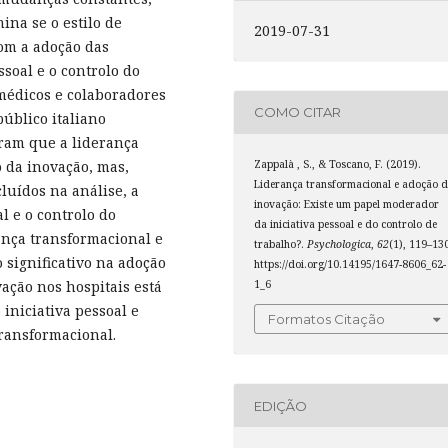
ina se o estilo de
2019-07-31
com a adoção das
ssoal e o controlo do
médicos e colaboradores
COMO CITAR
público italiano
tram que a liderança
Zappalà , S., & Toscano, F. (2019).
 da inovação, mas,
Liderança transformacional e adoção d
uídos na análise, a
inovação: Existe um papel moderador
al e o controlo do
da iniciativa pessoal e do controlo de
ança transformacional e
trabalho?.
Psychologica
,
62
(1), 119–13
 significativo na adoção
https://doi.org/10.14195/1647-8606_62-
1_6
ação nos hospitais está
iniciativa pessoal e
Formatos Citação
transformacional.
EDIÇÃO