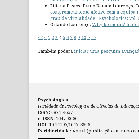
Liliana Bastos, Paulo Renato Lourenço, T
comprometimento afetivo com a equipa n
grau de virtualidade
,
Psychologica: Vol. 
Orlando Lourenço,
Why be moral? In de
<<
<
1
2
3
4
5
6
7
8
9
10
>
>>
Também poderá
iniciar uma pesquisa avançad
Psychologica
Faculdade de Psicologia e de Ciências da Educaç
ISSN:
0871-4657
e-ISSN:
1647-8606
DOI:
10.14195/1647-8606
Peridiocidade:
Anual (publicação em fluxo co