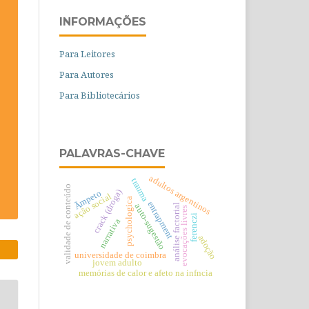
INFORMAÇÕES
Para Leitores
Para Autores
Para Bibliotecários
PALAVRAS-CHAVE
adultos argentinos
trauma
validade de conteúdo
Ãmpeto
crack (droga)
ação social
psychologica
entrapment
auto-sugestão
análise factorial
evocações livres
ferenczi
narrativa
adoção
universidade de coimbra
jovem adulto
memórias de calor e afeto na infncia