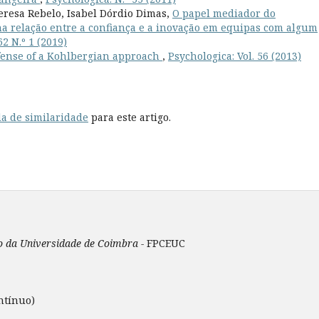
eresa Rebelo, Isabel Dórdio Dimas,
O papel mediador do
a relação entre a confiança e a inovação em equipas com algum
62 N.º 1 (2019)
fense of a Kohlbergian approach
,
Psychologica: Vol. 56 (2013)
a de similaridade
para este artigo.
ão da Universidade de Coimbra -
FPCEUC
ntínuo)