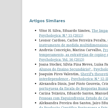
Artigos Similares
Vítor H. Silva, Eduardo Simões,
The Impac
Psychologica: N.º 55 (2011)
Leonor Cardoso, Carlos Ferreira Peralta,
instrumento de medida multidimension
Andreia Conceição, Marina Carvalho,
Pr
temperamento, as estratégias de coping e
Psychologica: Vol. 56 (2013)
Joana Stocker, Sílvia Pina Neves, Luísa F
Alunos do Ensino Secundário?
,
Psycholo
Joaquim Pires Valentim,
Sherif’s theoret
interdependence
,
Psychologica: N.º 52-II
Alexandra Dinis, José Pinto Gouveia, Cri
portuguesa da Escala de Respostas Rumi
Carina Teixeira, Eduardo Santos, Manuel
Pessoas com Esquizofrenia: Estudo de C
Aleksandra Pereira dos Santos, Jairo E
da Produção Científica Portuguesa e Est