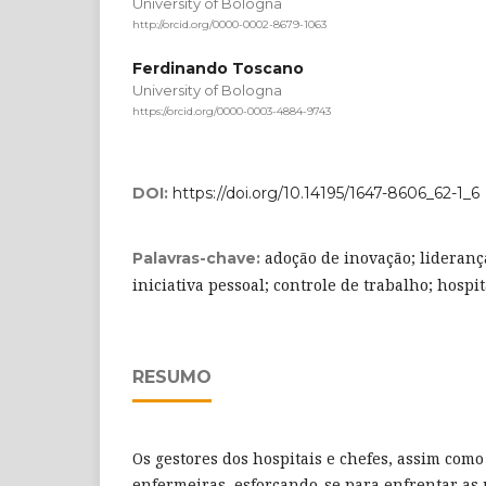
University of Bologna
http://orcid.org/0000-0002-8679-1063
Ferdinando Toscano
University of Bologna
https://orcid.org/0000-0003-4884-9743
DOI:
https://doi.org/10.14195/1647-8606_62-1_6
adoção de inovação; lideranç
Palavras-chave:
iniciativa pessoal; controle de trabalho; hospit
RESUMO
Os gestores dos hospitais e chefes, assim como
enfermeiras, esforçando-se para enfrentar as