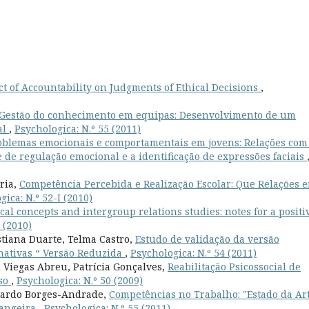
t of Accountability on Judgments of Ethical Decisions
,
Gestão do conhecimento em equipas: Desenvolvimento de um
al
,
Psychologica: N.º 55 (2011)
oblemas emocionais e comportamentais em jovens: Relações com
 de regulação emocional e a identificação de expressões faciais
aria,
Competência Percebida e Realização Escolar: Que Relações 
gica: N.º 52-I (2010)
ical concepts and intergroup relations studies: notes for a positi
 (2010)
stiana Duarte, Telma Castro,
Estudo de validação da versão
nativas “ Versão Reduzida
,
Psychologica: N.º 54 (2011)
 Viegas Abreu, Patrícia Gonçalves,
Reabilitação Psicossocial de
aso
,
Psychologica: N.º 50 (2009)
duardo Borges-Andrade,
Competências no Trabalho: "Estado da Ar
rangeira
,
Psychologica: N.º 55 (2011)