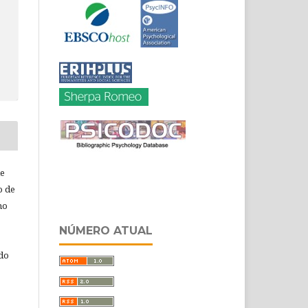
de
o de
ho
NÚMERO ATUAL
 do