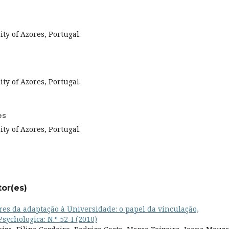
ty of Azores, Portugal.
ty of Azores, Portugal.
es
ty of Azores, Portugal.
tor(es)
res da adaptação à Universidade: o papel da vinculação,
Psychologica: N.º 52-I (2010)