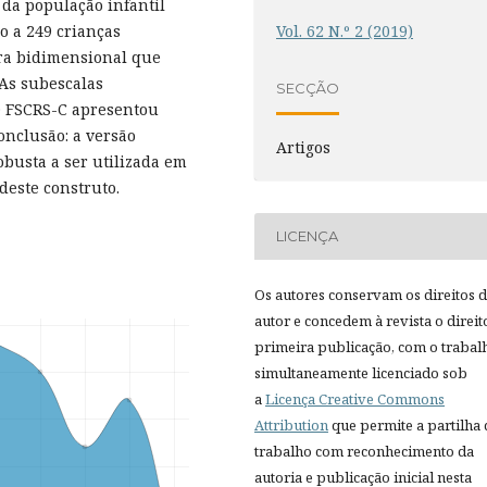
 da população infantil
o a 249 crianças
Vol. 62 N.º 2 (2019)
ura bidimensional que
 As subescalas
SECÇÃO
O FSCRS-C apresentou
onclusão: a versão
Artigos
busta a ser utilizada em
deste construto.
LICENÇA
Os autores conservam os direitos 
autor e concedem à revista o direit
primeira publicação, com o trabal
simultaneamente licenciado sob
a
Licença Creative Commons
Attribution
que permite a partilha
trabalho com reconhecimento da
autoria e publicação inicial nesta