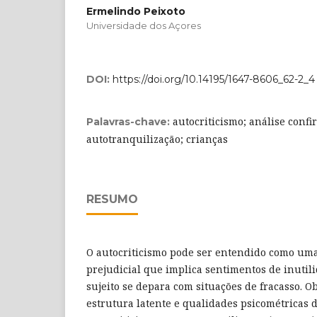
Ermelindo Peixoto
Universidade dos Açores
DOI:
https://doi.org/10.14195/1647-8606_62-2_4
autocriticismo; análise confi
Palavras-chave:
autotranquilização; crianças
RESUMO
O autocriticismo pode ser entendido como uma
prejudicial que implica sentimentos de inutil
sujeito se depara com situações de fracasso. Ob
estrutura latente e qualidades psicométricas 