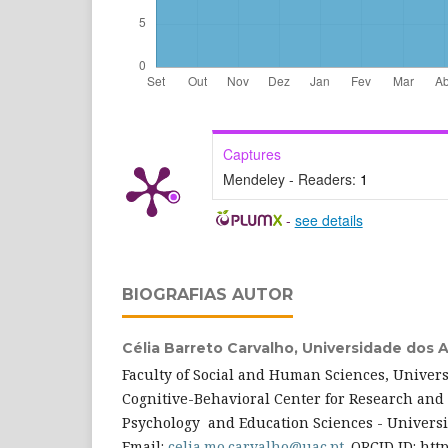
Captures
Mendeley - Readers:
1
-
see details
BIOGRAFIAS AUTOR
Célia Barreto Carvalho,
Universidade dos 
Faculty of Social and Human Sciences, Universi
Cognitive-Behavioral Center for Research and 
Psychology and Education Sciences - Universit
Email:
celia.mo.carvalho@uac.pt
. ORCID ID: htt