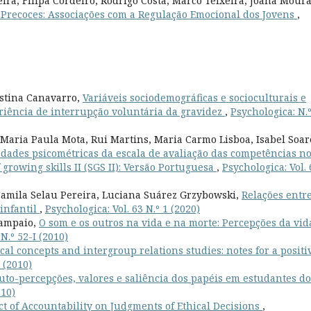
eira, Filipa Cordeiro, Rodrigo Costa, Marco Teixeira, Joana Mour
s Precoces: Associações com a Regulação Emocional dos Jovens
,
istina Canavarro,
Variáveis sociodemográficas e socioculturais e
eriência de interrupção voluntária da gravidez
,
Psychologica: N.
Maria Paula Mota, Rui Martins, Maria Carmo Lisboa, Isabel Soar
dades psicométricas da escala de avaliação das competências n
 growing skills II (SGS II): Versão Portuguesa
,
Psychologica: Vol. 
 Camila Selau Pereira, Luciana Suárez Grzybowski,
Relações entr
infantil
,
Psychologica: Vol. 63 N.º 1 (2020)
Sampaio,
O som e os outros na vida e na morte: Percepções da vid
N.º 52-I (2010)
ical concepts and intergroup relations studies: notes for a positi
 (2010)
uto-percepções, valores e saliência dos papéis em estudantes do
010)
t of Accountability on Judgments of Ethical Decisions
,