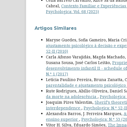
Célia Barreto Carvalho, Alice Sá da Band
Cabral,
Contexto Familiar e Experiência
Psychologica: Vol. 68 (2025)
Artigos Similares
Maryse Guedes, Sofia Gameiro, Maria Cr
ajustamento psicológico à decisão e exp
52-II (2010)
Carla Afonso Varajidás, Magda Machado, 
Susana Sousa, José Carlos Leitão,
Proprie
desenvolvimento infantil II - schedule of
N.º 1 (2017)
Letícia Paulino Pereira, Bruna Zanatta,
parentalidade e ajustamento psicológico 
Rute Rodrigues, Abílio Oliveira, Daniel 
da morte na adolescência
,
Psychologica: 
Joaquim Pires Valentim,
Sherif’s theoret
interdependence
,
Psychologica: N.º 52-II
Alexandra Barros, J. Ferreira Marques,
A
ensino superior
,
Psychologica: N.º 53 (2
Vítor H. Silva, Eduardo Simões,
The Impac