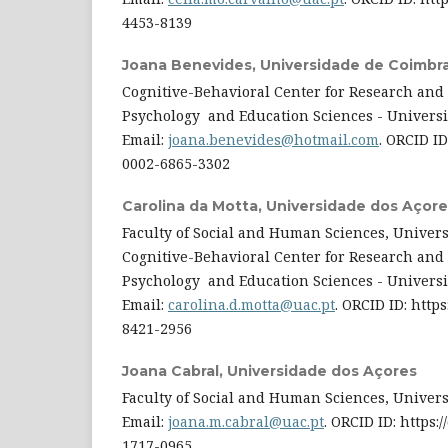
4453-8139
Joana Benevides,
Universidade de Coimbr
Cognitive-Behavioral Center for Research and 
Psychology and Education Sciences - Universit
Email:
joana.benevides@hotmail.com
. ORCID ID
0002-6865-3302
Carolina da Motta,
Universidade dos Açore
Faculty of Social and Human Sciences, Universi
Cognitive-Behavioral Center for Research and 
Psychology and Education Sciences - Universit
Email:
carolina.d.motta@uac.pt
. ORCID ID: https
8421-2956
Joana Cabral,
Universidade dos Açores
Faculty of Social and Human Sciences, Universi
Email:
joana.m.cabral@uac.pt
. ORCID ID: https:
1717-0965