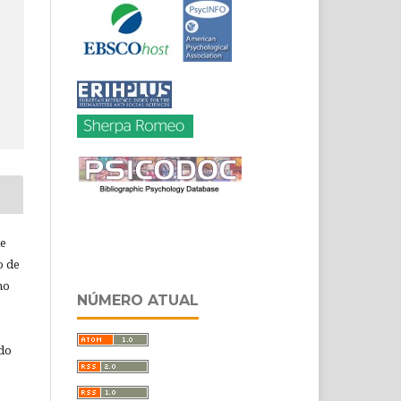
de
o de
ho
NÚMERO ATUAL
 do