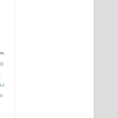
a
º
es,
o
60
e
a e
ve