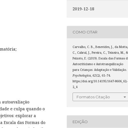
2019-12-18
COMO CITAR
Carvalho, C. B., Benevides, J., da Motta
rmatória;
C., Cabral, J., Pereira, C., Teixeira, M., 
Peixoto, E. (2019). Escala das Formas 
Autocriticismo e Autotranquilização
para Crianças: Adaptação e Validação.
Psychologica
,
62
(2), 61–74.
https://doi.org/10.14195/1647-8606_62-
2_4
Formatos Citação
 autoavaliação
idade e culpa quando o
jetivos: explorar a
EDIÇÃO
da Escala das Formas do