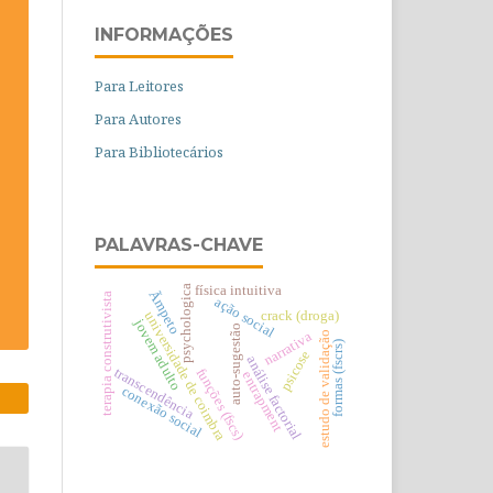
INFORMAÇÕES
Para Leitores
Para Autores
Para Bibliotecários
PALAVRAS-CHAVE
física intuitiva
psychologica
Ãmpeto
terapia construtivista
ação social
crack (droga)
universidade de coimbra
jovem adulto
auto-sugestão
narrativa
estudo de validação
formas (fscrs)
psicose
análise factorial
transcendência
funções (fscs)
entrapment
conexão social