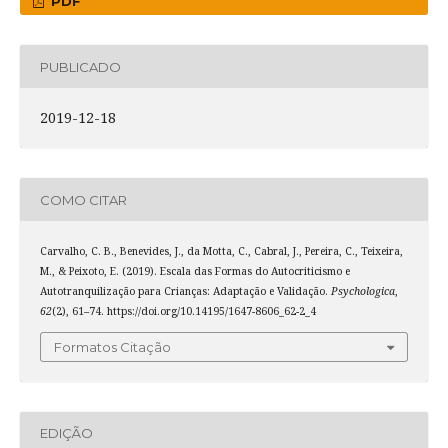
PDF
PUBLICADO
2019-12-18
COMO CITAR
Carvalho, C. B., Benevides, J., da Motta, C., Cabral, J., Pereira, C., Teixeira,
M., & Peixoto, E. (2019). Escala das Formas do Autocriticismo e
Autotranquilização para Crianças: Adaptação e Validação.
Psychologica
,
62
(2), 61–74. https://doi.org/10.14195/1647-8606_62-2_4
Formatos Citação
EDIÇÃO