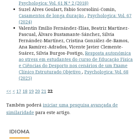
Psychologica: Vol. 61 N.º 2 (2018)
Suzel Alves Goulart, Fabio Scorsolini-Comin,
Casamentos de longa duração
,
Psychologica: Vol. 67
(2024)
Valentín Emilio Fernández-Elías, Beatriz Martínez-
Pascual, Ãlvaro Bustamante-Sánchez, Silvia
Fernández-Martínez, Cristina González-de-Ramos,
Ana Ramírez-Adrados, Vicente Javier Clemente-
Suárez, Silvia Burgos-Postigo,
Resposta autonómica
ao stress em estudantes do curso de Educação Física
e Ciências do Desporto nos cenários de um Exame
Clínico Estruturado Objetivo
,
Psychologica: Vol. 68
(2025)
<<
<
17
18
19
20
21
22
Também poderá
iniciar uma pesquisa avançada de
similaridade
para este artigo.
IDIOMA