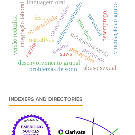
linguagem oral
institucionalização
integração laboral
vinculação ao grupo
ensino médio
desemprego
sabedoria
incapacidade
ies-r
versão reduzida
auto-dano
subsistema tarefa
narrativas
escrita
medos
percepções
percursos
saws
desenvolvimento grupal
abuso sexual
problemas de sono
INDEXERS AND DIRECTORIES