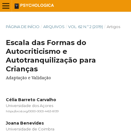
PÁGINA DE INÍCIO
/
ARQUIVOS
/
VOL. 62 N.º 2 (2019)
/
Artigos
Escala das Formas do
Autocriticismo e
Autotranquilização para
Crianças
Adaptação e Validação
Célia Barreto Carvalho
Universidade dos Açores
https://orcid.org/0000-0003-4453-8139
Joana Benevides
Universidade de Coimbra