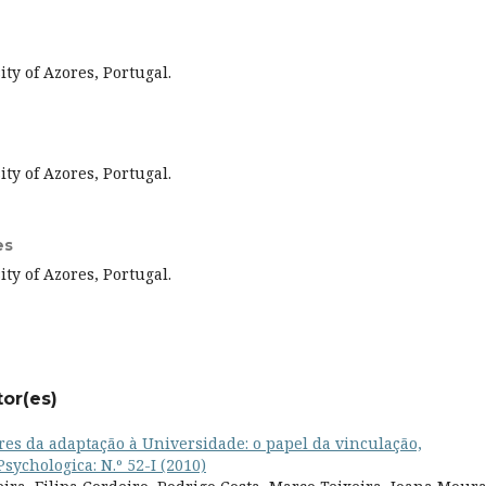
ty of Azores, Portugal.
ty of Azores, Portugal.
es
ty of Azores, Portugal.
tor(es)
res da adaptação à Universidade: o papel da vinculação,
Psychologica: N.º 52-I (2010)