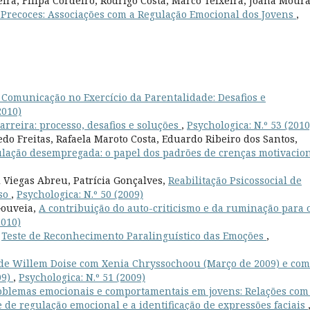
eira, Filipa Cordeiro, Rodrigo Costa, Marco Teixeira, Joana Mour
s Precoces: Associações com a Regulação Emocional dos Jovens
,
 Comunicação no Exercício da Parentalidade: Desafios e
2010)
arreira: processo, desafios e soluções
,
Psychologica: N.º 53 (2010
o Freitas, Rafaela Maroto Costa, Eduardo Ribeiro dos Santos,
lação desempregada: o papel dos padrões de crenças motivacio
 Viegas Abreu, Patrícia Gonçalves,
Reabilitação Psicossocial de
aso
,
Psychologica: N.º 50 (2009)
Gouveia,
A contribuição do auto-criticismo e da ruminação para 
2010)
,
Teste de Reconhecimento Paralinguístico das Emoções
,
de Willem Doise com Xenia Chryssochoou (Março de 2009) e com
09)
,
Psychologica: N.º 51 (2009)
oblemas emocionais e comportamentais em jovens: Relações com
 de regulação emocional e a identificação de expressões faciais