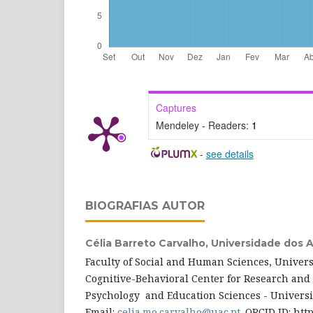
Captures
Mendeley - Readers:
1
-
see details
BIOGRAFIAS AUTOR
Célia Barreto Carvalho,
Universidade dos 
Faculty of Social and Human Sciences, Universi
Cognitive-Behavioral Center for Research and 
Psychology and Education Sciences - Universit
Email:
celia.mo.carvalho@uac.pt
. ORCID ID: htt