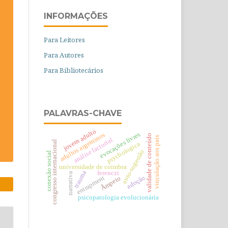
INFORMAÇÕES
Para Leitores
Para Autores
Para Bibliotecários
PALAVRAS-CHAVE
jovem adulto
evocações livres
adultos argentinos
validade de conteúdo
vinculação aos pais
análise factorial
congresso internacional
psychologica
auto-sugestão
conexão social
universidade de coimbra
trauma
ferenczi
narrativa
adoção
entrapment
Ãmpeto
psicopatologia evolucionária