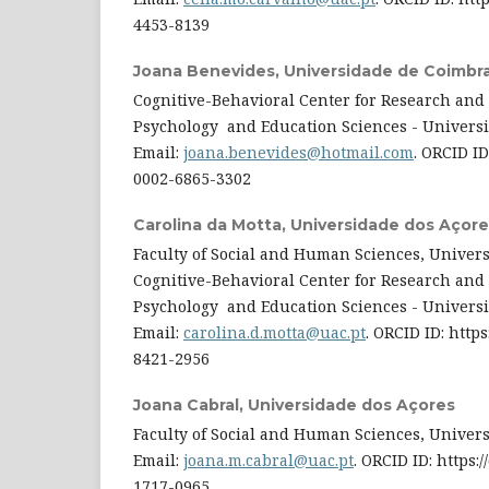
4453-8139
Joana Benevides,
Universidade de Coimbr
Cognitive-Behavioral Center for Research and 
Psychology and Education Sciences - Universit
Email:
joana.benevides@hotmail.com
. ORCID ID
0002-6865-3302
Carolina da Motta,
Universidade dos Açore
Faculty of Social and Human Sciences, Universi
Cognitive-Behavioral Center for Research and 
Psychology and Education Sciences - Universit
Email:
carolina.d.motta@uac.pt
. ORCID ID: https
8421-2956
Joana Cabral,
Universidade dos Açores
Faculty of Social and Human Sciences, Universi
Email:
joana.m.cabral@uac.pt
. ORCID ID: https:
1717-0965