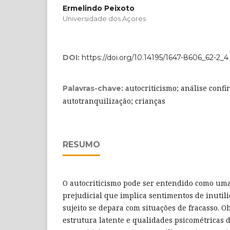
Ermelindo Peixoto
Universidade dos Açores
DOI:
https://doi.org/10.14195/1647-8606_62-2_4
autocriticismo; análise confi
Palavras-chave:
autotranquilização; crianças
RESUMO
O autocriticismo pode ser entendido como uma
prejudicial que implica sentimentos de inutil
sujeito se depara com situações de fracasso. Ob
estrutura latente e qualidades psicométricas 