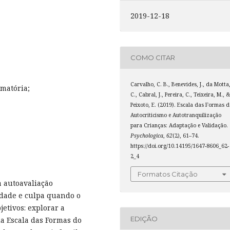
2019-12-18
COMO CITAR
Carvalho, C. B., Benevides, J., da Motta
rmatória;
C., Cabral, J., Pereira, C., Teixeira, M., 
Peixoto, E. (2019). Escala das Formas 
Autocriticismo e Autotranquilização
para Crianças: Adaptação e Validação.
Psychologica
,
62
(2), 61–74.
https://doi.org/10.14195/1647-8606_62-
2_4
Formatos Citação
 autoavaliação
idade e culpa quando o
jetivos: explorar a
EDIÇÃO
da Escala das Formas do