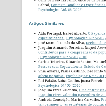
Célia Barreto Carvalho, Alice Sá da Band
Cabral,
Contexto Familiar e Experiência
Psychologica: Vol. 68 (2025)
Artigos Similares
Alda Portugal, Isabel Alberto,
O Papel da
especificidades
,
Psychologica: N.º 52-II (
José Manuel Tomás da Silva,
Decisão de c
Joaquim Armando Ferreira, Raquel Azeved
Contributos para a compreensão da popu
,
Psychologica: N.º 52-II (2010)
Carina Teixeira, Eduardo Santos, Manuel
Pessoas com Esquizofrenia: Estudo de C
Vnia Amaral, Paula Castilho, José Pinto 
afecto negativo
,
Psychologica: N.º 52-II (
Rui Paixão, Luísa Coelho, Joana Ferreira
Psychologica: N.º 53 (2010)
Joaquim Pires Valentim,
Uma entrevista 
Joaquim Pires Valentim (Setembro de 20
Andreia Conceição, Marina Carvalho,
Pr
temperamento, as estratégias de coping e