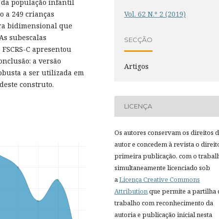
 da população infantil
o a 249 crianças
Vol. 62 N.º 2 (2019)
ura bidimensional que
 As subescalas
SECÇÃO
O FSCRS-C apresentou
onclusão: a versão
Artigos
busta a ser utilizada em
deste construto.
LICENÇA
Os autores conservam os direitos 
autor e concedem à revista o direit
primeira publicação, com o trabal
simultaneamente licenciado sob
a
Licença Creative Commons
Attribution
que permite a partilha
trabalho com reconhecimento da
autoria e publicação inicial nesta