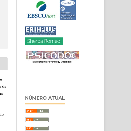
de
o de
ho
NÚMERO ATUAL
 do