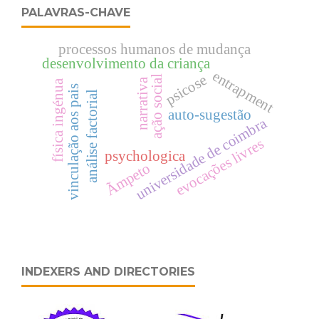
PALAVRAS-CHAVE
processos humanos de mudança
desenvolvimento da criança
entrapment
psicose
ação social
narrativa
física ingénua
vinculação aos pais
análise factorial
auto-sugestão
universidade de coimbra
evocações livres
psychologica
Ãmpeto
INDEXERS AND DIRECTORIES