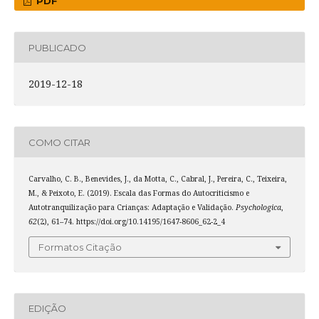
PDF
PUBLICADO
2019-12-18
COMO CITAR
Carvalho, C. B., Benevides, J., da Motta, C., Cabral, J., Pereira, C., Teixeira,
M., & Peixoto, E. (2019). Escala das Formas do Autocriticismo e
Autotranquilização para Crianças: Adaptação e Validação.
Psychologica
,
62
(2), 61–74. https://doi.org/10.14195/1647-8606_62-2_4
Formatos Citação
EDIÇÃO