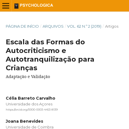
PÁGINA DE INÍCIO
/
ARQUIVOS
/
VOL. 62 N.º 2 (2019)
/
Artigos
Escala das Formas do
Autocriticismo e
Autotranquilização para
Crianças
Adaptação e Validação
Célia Barreto Carvalho
Universidade dos Açores
https://orcid.org/0000-0003-4453-8139
Joana Benevides
Universidade de Coimbra