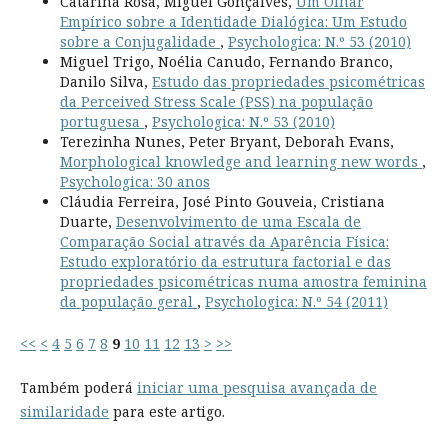
Catarina Rosa, Miguel Gonçalves,
Um Olhar
Empírico sobre a Identidade Dialógica: Um Estudo
sobre a Conjugalidade
,
Psychologica: N.º 53 (2010)
Miguel Trigo, Noélia Canudo, Fernando Branco,
Danilo Silva,
Estudo das propriedades psicométricas
da Perceived Stress Scale (PSS) na população
portuguesa
,
Psychologica: N.º 53 (2010)
Terezinha Nunes, Peter Bryant, Deborah Evans,
Morphological knowledge and learning new words
,
Psychologica: 30 anos
Cláudia Ferreira, José Pinto Gouveia, Cristiana
Duarte,
Desenvolvimento de uma Escala de
Comparação Social através da Aparência Física:
Estudo exploratório da estrutura factorial e das
propriedades psicométricas numa amostra feminina
da população geral
,
Psychologica: N.º 54 (2011)
<<
<
4
5
6
7
8
9
10
11
12
13
>
>>
Também poderá
iniciar uma pesquisa avançada de
similaridade
para este artigo.