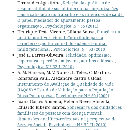
Fernandes Agostinho,
Relação das práticas de
responsabilidade social interna nas organizações
com a satisfação no trabalho e as intenções de saída:
O papel mediador do ajustamento pessoa-
organização
,
Psychologica: N.º 55 (2011)
Henrique Testa Vicente, Liliana Sousa,
Funções na
família multigeracional: Contributo para a
caracterização funcional do sistema familiar
multigeracional
,
Psychologica: N.º 53 (2010)
José H. Barros-Oliveira,
Felicidade, optimismo,
esperança e perdão em jovens, adultos e idosos
,
Psychologica: N.º 52-I (2010)
A. M. Fonseca, M. V. Nunes, L. Teles, C. Martins,
Constança Paúl, Alexandre Castro-Caldas,
Instrumento de Avaliação da Qualidade de Vida
(IAQdV) “ Estudo de Validação para a População
Idosa Portuguesa
,
Psychologica: N.º 50 (2009)
Joana Gomes Almeida, Helena Neves Almeida,
Eduardo Ribeiro Santos,
Sobrecarga dos cuidadores
familiares de pessoas com doença mental:
dimensões analítico-reflexivas na perspectiva do
Serviço Social
,
Psychologica: N.º 52-II (2010)