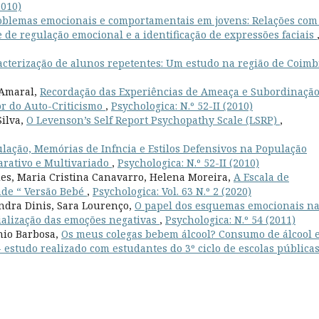
2010)
oblemas emocionais e comportamentais em jovens: Relações com
 de regulação emocional e a identificação de expressões faciais
acterização de alunos repetentes: Um estudo na região de Coim
 Amaral,
Recordação das Experiências de Ameaça e Subordinaçã
dor do Auto-Criticismo
,
Psychologica: N.º 52-II (2010)
Silva,
O Levenson’s Self Report Psychopathy Scale (LSRP)
,
lação, Memórias de Infncia e Estilos Defensivos na População
rativo e Multivariado
,
Psychologica: N.º 52-II (2010)
es, Maria Cristina Canavarro, Helena Moreira,
A Escala de
ade “ Versão Bebé
,
Psychologica: Vol. 63 N.º 2 (2020)
andra Dinis, Sara Lourenço,
O papel dos esquemas emocionais n
ialização das emoções negativas
,
Psychologica: N.º 54 (2011)
nio Barbosa,
Os meus colegas bebem álcool? Consumo de álcool 
estudo realizado com estudantes do 3º ciclo de escolas pública