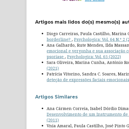
Artigos mais lidos do(s) mesmo(s) au
Diogo Carreiras, Paula Castilho, Marina
borderline?
,
Psychologica: Vol. 64 N.º 2 (
Ana Galhardo, Rute Mendes, Ilda Massa
emocional e vergonha e sua associação c
psoríase
,
Psychologica: Vol. 65 (2022)
Sara Oliveira, Marina Cunha, António Ro
(2021)
Patrícia Vitorino, Sandra C. Soares, Mar
deteção de expressões faciais emocionai
Artigos Similares
Ana Cármen Correia, Isabel Dórdio Dima
Desenvolvimento de um Instrumento de A
(2011)
Vnia Amaral, Paula Castilho, José Pinto 