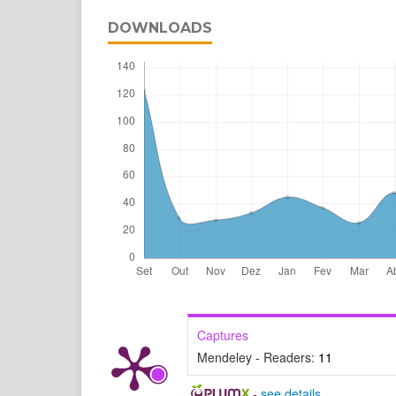
DOWNLOADS
Captures
Mendeley - Readers:
11
-
see details