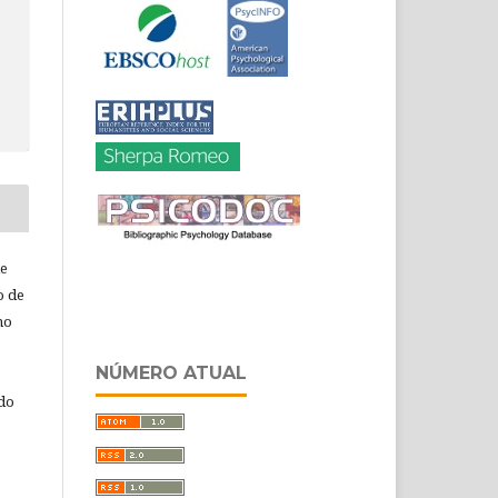
de
o de
ho
NÚMERO ATUAL
 do