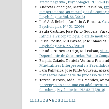
afecto negativo
,
Psychologica: N.º 52-II (
Andreia Conceição, Marina Carvalho,
Pr
temperamento, as estratégias de coping e
Psychologica: Vol. 56 (2013)
José A. S. Rebelo, António C. Fonseca,
Car
Psychologica: N.º 51 (2009)
Paula Castilho, José Pinto Gouveia, Vnia
Infncia e Psicopatologia: o efeito media
Luísa Coelho, Rui Paixão, José Tomás da 
Psychologica: N.º 53 (2010)
Cláudia Nunes Carriço, Rui Paixão,
Vincu
Dependente de Substncias: Estudo Compa
Brígida Caiado, Daniela Ventura Fernand
Mindfulness Interpessoal na Parentalid
Lara Palmeira, José Pinto Gouveia, Alex
transgeracionalidade do processo de soc
Teresa Barroso, Aida Cruz Mendes, Antó
percepção do consumo em adolescentes - 
Coimbra
,
Psychologica: N.º 52-II (2010)
<<
<
1
2
3
4
5
6
7
8
9
10
>
>>