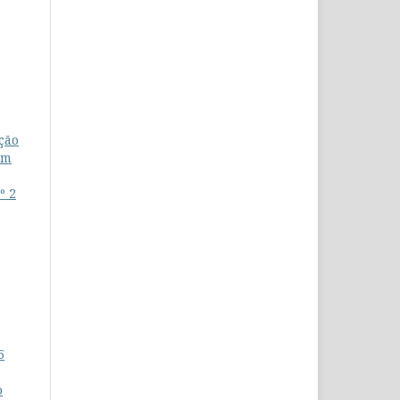
ção
om
º 2
5
o