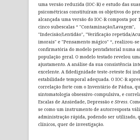
uma versão reduzida (IOC-R) e estudo das suas
psicométricas constituíram os objetivos do pr
alcançada uma versão do IOC-R composta por 19
cinco subescalas “ "Contaminação/Lavagem",
"Indecisão/Lentidão", "Verificação repetida/A
imorais" e "Pensamento mágico" “, realizou-se 
confirmatória do modelo pentafatorial numa am
população geral. O modelo testado revelou um
ajustamento. A análise da sua consistência in
excelente. A fidedignidade teste-reteste foi i
estabilidade temporal adequada. O IOC-R apr
correlação forte com o Inventário de Pádua, q
sintomatologia obsessivo-compulsiva, e corre
Escalas de Ansiedade, Depressão e
Stress
. Com
se como um instrumento de autorresposta váli
administração rápida, podendo ser utilizado, 
clínicos, quer de investigação.