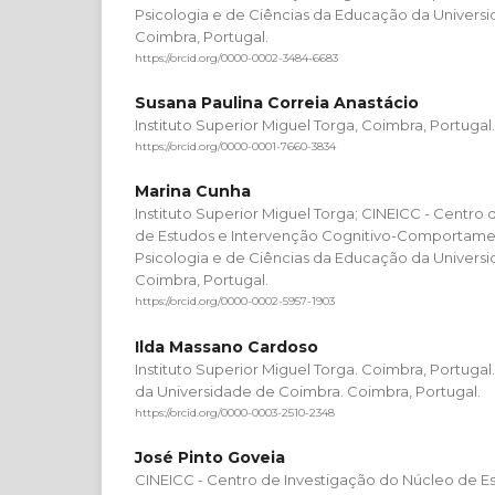
Psicologia e de Ciências da Educação da Univers
Coimbra, Portugal.
https://orcid.org/0000-0002-3484-6683
Susana Paulina Correia Anastácio
Instituto Superior Miguel Torga, Coimbra, Portugal.
https://orcid.org/0000-0001-7660-3834
Marina Cunha
Instituto Superior Miguel Torga; CINEICC - Centro
de Estudos e Intervenção Cognitivo-Comportamen
Psicologia e de Ciências da Educação da Univers
Coimbra, Portugal.
https://orcid.org/0000-0002-5957-1903
Ilda Massano Cardoso
Instituto Superior Miguel Torga. Coimbra, Portuga
da Universidade de Coimbra. Coimbra, Portugal.
https://orcid.org/0000-0003-2510-2348
José Pinto Goveia
CINEICC - Centro de Investigação do Núcleo de E