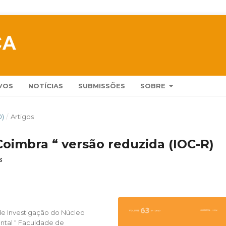
VOS
NOTÍCIAS
SUBMISSÕES
SOBRE
0)
/
Artigos
Coimbra “ versão reduzida (IOC-R)
s
 de Investigação do Núcleo
tal “ Faculdade de