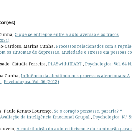
tor(es)
 Cunha,
O que se entrepõe entre a auto-aversão e os traços
2021)
no-Cardoso, Marina Cunha,
Processos relacionados com a regula
om os sintomas de depressão, ansiedade e stresse em pessoas c
sado, Cláudia Ferreira,
PLAYwithHEART
,
Psychologica: Vol. 64 N.
ina Cunha,
Influência da alexitimia nos processos atencionais: A
s
,
Psychologica: Vol. 56 (2013)
s, Paulo Renato Lourenço,
Se o coração pensasse, pararia? “
valiação da Inteligência Emocional Grupal
,
Psychologica: N.º 5
Gouveia,
A contribuição do auto-criticismo e da ruminação para 