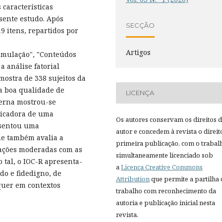
 características
esente estudo. Após
SECÇÃO
 itens, repartidos por
Artigos
cumulação", "Conteúdos
a análise fatorial
ostra de 338 sujeitos da
a boa qualidade de
LICENÇA
terna mostrou-se
ndicadora de uma
Os autores conservam os direitos 
esentou uma
autor e concedem à revista o direit
ue também avalia a
primeira publicação, com o trabal
lações moderadas com as
simultaneamente licenciado sob
o tal, o IOC-R apresenta-
a
Licença Creative Commons
do e fidedigno, de
Attribution
que permite a partilha
quer em contextos
trabalho com reconhecimento da
autoria e publicação inicial nesta
revista.