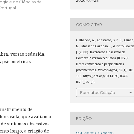
2020-07-28
ogia e de Ciências da
Portugal.
COMO CITAR
Galhardo, A., Anastácio, S. P. C., Cunha
M., Massano Cardoso, I., & Pinto Govei
J. (2020). Inventário Obsessivo de
bra, versão reduzida,
Coimbra “ versão reduzida (IOC-R):
 psicométricas
Desenvolvimento e propriedades
psicométricas.
Psychologica
,
63
(1), 101
118. https://doi.org/10.14195/1647-
8606_63-1_6
Formatos Citação
 instrumento de
itens cada, que avaliam a
EDIÇÃO
 de sintomas obsessivo-
nto longo, a criação de
Vol. 63 N.º 1 (2020)