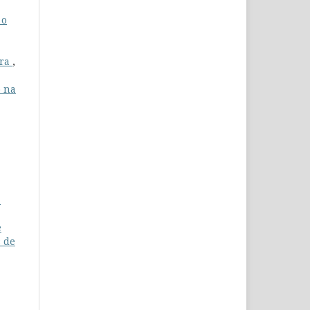
 o
,
bra
,
o na
a
e
s de