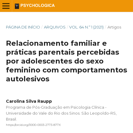
PÁGINA DE INÍCIO
/
ARQUIVOS
/
VOL. 64 N.º 1 (2021)
/
Artigos
Relacionamento familiar e
práticas parentais percebidas
por adolescentes do sexo
feminino com comportamentos
autolesivos
Carolina Silva Raupp
Programa de Pós-Graduação em Psicologia Clínica -
Universidade do Vale do Rio dos Sinos. São Leopoldo-RS,
Brasil.
https://orcid.org/0000-0003-2773-877X