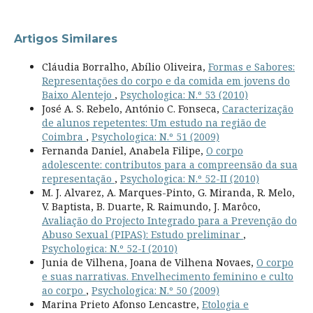
Artigos Similares
Cláudia Borralho, Abílio Oliveira,
Formas e Sabores:
Representações do corpo e da comida em jovens do
Baixo Alentejo
,
Psychologica: N.º 53 (2010)
José A. S. Rebelo, António C. Fonseca,
Caracterização
de alunos repetentes: Um estudo na região de
Coimbra
,
Psychologica: N.º 51 (2009)
Fernanda Daniel, Anabela Filipe,
O corpo
adolescente: contributos para a compreensão da sua
representação
,
Psychologica: N.º 52-II (2010)
M. J. Alvarez, A. Marques-Pinto, G. Miranda, R. Melo,
V. Baptista, B. Duarte, R. Raimundo, J. Marôco,
Avaliação do Projecto Integrado para a Prevenção do
Abuso Sexual (PIPAS): Estudo preliminar
,
Psychologica: N.º 52-I (2010)
Junia de Vilhena, Joana de Vilhena Novaes,
O corpo
e suas narrativas. Envelhecimento feminino e culto
ao corpo
,
Psychologica: N.º 50 (2009)
Marina Prieto Afonso Lencastre,
Etologia e