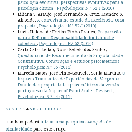
psicologia evolutiva: perspectivas evolutivas para a
psicologia clínica
,
Psychologica: N.º 52-I (2010)
Liliana S. Araújo, José Fernando A. Cruz, Leandro S.
Almeida,
A entrevista no estudo da Excelência: Uma
proposta
,
Psychologica: N.º 52-I (2010)
Lucia Helena de Freitas Pinho França,
Preparação
para a Reforma: Responsabilidade individual e
colectiva
,
Psychologica: N.º 53 (2010)
Carla Cabo-Leitão, Nuno Rebelo dos Santos,
Questionário de Reconhecimento da Singularidade
Contributiva: Construção e estudos psicométricos
,
Psychologica: N.º 55 (2011)
Marcela Matos, José Pinto-Gouveia, Sónia Martins,
O
Impacto Traumático de Experiências de Vergonha:
Estudo das propriedades psicométricas da versão
portuguesa da Impact of Event Scale - Revised
,
Psychologica: N.º 54 (2011)
<<
<
1
2
3
4
5
6
7
8
9
10
>
>>
Também poderá
iniciar uma pesquisa avançada de
similaridade
para este artigo.