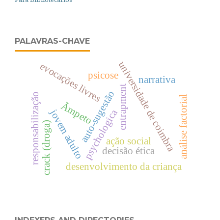
PALAVRAS-CHAVE
universidade de coimbra
evocações livres
psicose
narrativa
entrapment
auto-sugestão
responsabilização
análise factorial
Ãmpeto
psychologica
jovem adulto
crack (droga)
ação social
decisão ética
desenvolvimento da criança