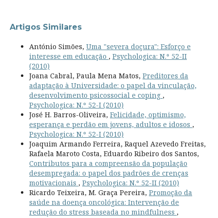
Artigos Similares
António Simões,
Uma "severa doçura": Esforço e
interesse em educação
,
Psychologica: N.º 52-II
(2010)
Joana Cabral, Paula Mena Matos,
Preditores da
adaptação à Universidade: o papel da vinculação,
desenvolvimento psicossocial e coping
,
Psychologica: N.º 52-I (2010)
José H. Barros-Oliveira,
Felicidade, optimismo,
esperança e perdão em jovens, adultos e idosos
,
Psychologica: N.º 52-I (2010)
Joaquim Armando Ferreira, Raquel Azevedo Freitas,
Rafaela Maroto Costa, Eduardo Ribeiro dos Santos,
Contributos para a compreensão da população
desempregada: o papel dos padrões de crenças
motivacionais
,
Psychologica: N.º 52-II (2010)
Ricardo Teixeira, M. Graça Pereira,
Promoção da
saúde na doença oncológica: Intervenção de
redução do stress baseada no mindfulness
,