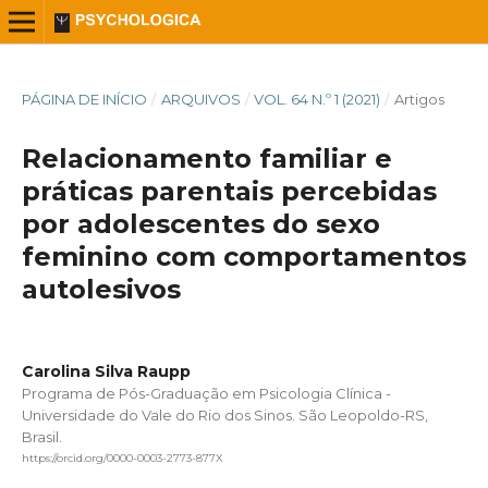
PÁGINA DE INÍCIO
/
ARQUIVOS
/
VOL. 64 N.º 1 (2021)
/
Artigos
Relacionamento familiar e
práticas parentais percebidas
por adolescentes do sexo
feminino com comportamentos
autolesivos
Carolina Silva Raupp
Programa de Pós-Graduação em Psicologia Clínica -
Universidade do Vale do Rio dos Sinos. São Leopoldo-RS,
Brasil.
https://orcid.org/0000-0003-2773-877X