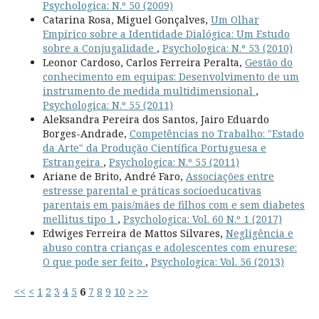
Psychologica: N.º 50 (2009)
Catarina Rosa, Miguel Gonçalves,
Um Olhar
Empírico sobre a Identidade Dialógica: Um Estudo
sobre a Conjugalidade
,
Psychologica: N.º 53 (2010)
Leonor Cardoso, Carlos Ferreira Peralta,
Gestão do
conhecimento em equipas: Desenvolvimento de um
instrumento de medida multidimensional
,
Psychologica: N.º 55 (2011)
Aleksandra Pereira dos Santos, Jairo Eduardo
Borges-Andrade,
Competências no Trabalho: "Estado
da Arte" da Produção Científica Portuguesa e
Estrangeira
,
Psychologica: N.º 55 (2011)
Ariane de Brito, André Faro,
Associações entre
estresse parental e práticas socioeducativas
parentais em pais/mães de filhos com e sem diabetes
mellitus tipo 1
,
Psychologica: Vol. 60 N.º 1 (2017)
Edwiges Ferreira de Mattos Silvares,
Negligência e
abuso contra crianças e adolescentes com enurese:
O que pode ser feito
,
Psychologica: Vol. 56 (2013)
<<
<
1
2
3
4
5
6
7
8
9
10
>
>>