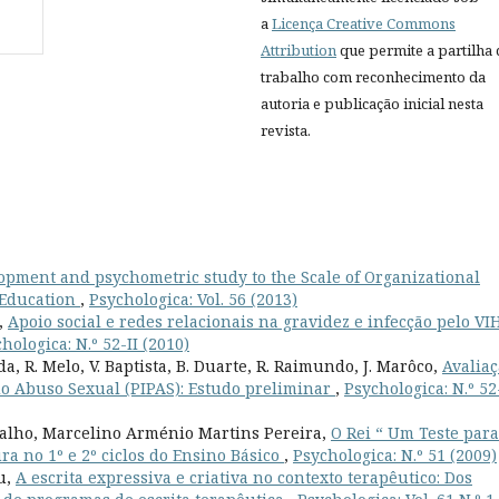
a
Licença Creative Commons
Attribution
que permite a partilha
trabalho com reconhecimento da
autoria e publicação inicial nesta
revista.
opment and psychometric study to the Scale of Organizational
 Education
,
Psychologica: Vol. 56 (2013)
,
Apoio social e redes relacionais na gravidez e infecção pelo VIH
hologica: N.º 52-II (2010)
a, R. Melo, V. Baptista, B. Duarte, R. Raimundo, J. Marôco,
Avalia
do Abuso Sexual (PIPAS): Estudo preliminar
,
Psychologica: N.º 52
valho, Marcelino Arménio Martins Pereira,
O Rei “ Um Teste para
ra no 1º e 2º ciclos do Ensino Básico
,
Psychologica: N.º 51 (2009)
u,
A escrita expressiva e criativa no contexto terapêutico: Dos