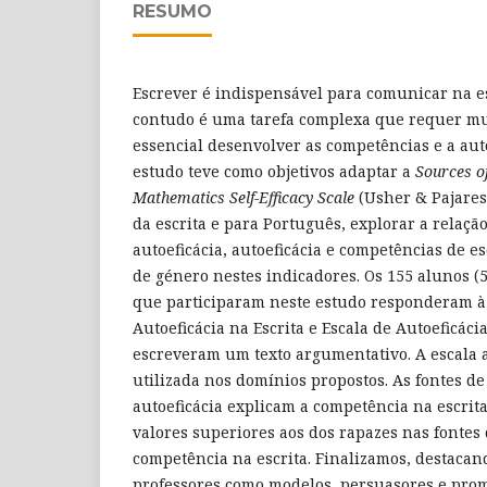
RESUMO
Escrever é indispensável para comunicar na es
contudo é uma tarefa complexa que requer mui
essencial desenvolver as competências e a auto
estudo teve como objetivos adaptar a
Sources o
Mathematics Self-Efficacy Scale
(Usher & Pajares
da escrita e para Português, explorar a relaçã
autoeficácia, autoeficácia e competências de esc
de género nestes indicadores. Os 155 alunos (
que participaram neste estudo responderam à 
Autoeficácia na Escrita e Escala de Autoeficácia
escreveram um texto argumentativo. A escala 
utilizada nos domínios propostos. As fontes de 
autoeficácia explicam a competência na escrita
valores superiores aos dos rapazes nas fontes 
competência na escrita. Finalizamos, destacan
professores como modelos, persuasores e prom