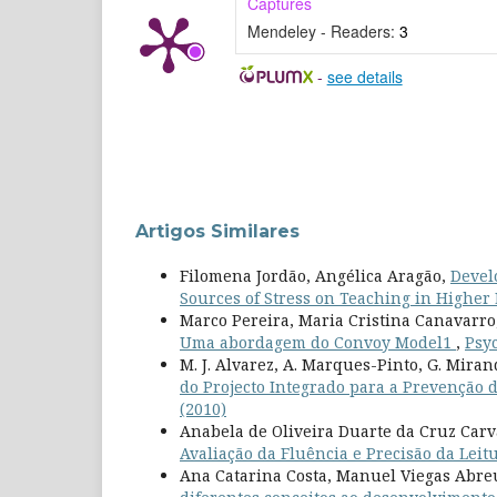
Captures
Mendeley - Readers:
3
-
see details
Artigos Similares
Filomena Jordão, Angélica Aragão,
Devel
Sources of Stress on Teaching in Higher
Marco Pereira, Maria Cristina Canavarro
Uma abordagem do Convoy Model1
,
Psyc
M. J. Alvarez, A. Marques-Pinto, G. Mirand
do Projecto Integrado para a Prevenção 
(2010)
Anabela de Oliveira Duarte da Cruz Car
Avaliação da Fluência e Precisão da Leitu
Ana Catarina Costa, Manuel Viegas Abre