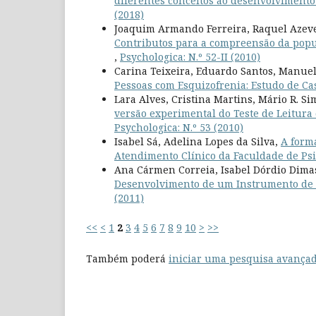
diferentes conceitos ao desenvolvimento
(2018)
Joaquim Armando Ferreira, Raquel Azeved
Contributos para a compreensão da popu
,
Psychologica: N.º 52-II (2010)
Carina Teixeira, Eduardo Santos, Manuel
Pessoas com Esquizofrenia: Estudo de C
Lara Alves, Cristina Martins, Mário R. S
versão experimental do Teste de Leitura
Psychologica: N.º 53 (2010)
Isabel Sá, Adelina Lopes da Silva,
A forma
Atendimento Clínico da Faculdade de Ps
Ana Cármen Correia, Isabel Dórdio Dima
Desenvolvimento de um Instrumento de A
(2011)
<<
<
1
2
3
4
5
6
7
8
9
10
>
>>
Também poderá
iniciar uma pesquisa avançad