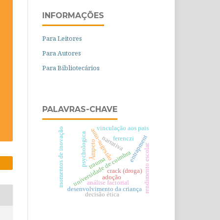
INFORMAÇÕES
Para Leitores
Para Autores
Para Bibliotecários
PALAVRAS-CHAVE
vinculação aos pais
momentos de inovação
auto-sugestão
psychologica
entrapment
narrativa
ferenczi
Ãmpeto
rendimento escolar
universidade de coimbra
trauma
crack (droga)
adoção
análise factorial
desenvolvimento da criança
decisão ética