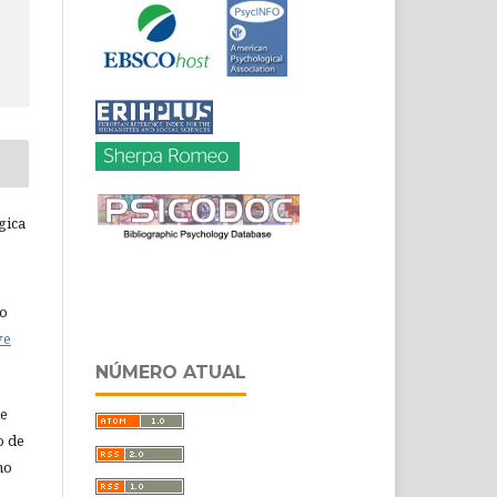
gica
do
ve
NÚMERO ATUAL
de
o de
ho