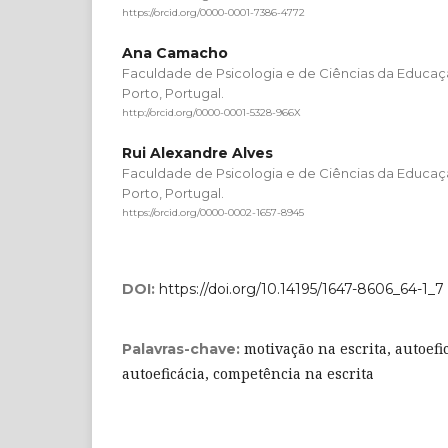
https://orcid.org/0000-0001-7386-4772
Ana Camacho
Faculdade de Psicologia e de Ciências da Educaç
Porto, Portugal.
http://orcid.org/0000-0001-5328-966X
Rui Alexandre Alves
Faculdade de Psicologia e de Ciências da Educaç
Porto, Portugal.
https://orcid.org/0000-0002-1657-8945
DOI:
https://doi.org/10.14195/1647-8606_64-1_7
motivação na escrita, autoefic
Palavras-chave:
autoeficácia, competência na escrita