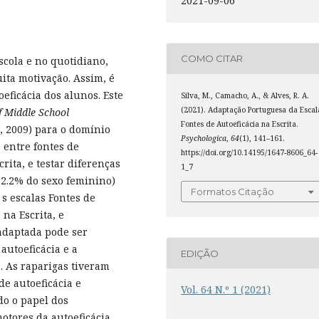
2021-09-06
COMO CITAR
cola e no quotidiano,
ta motivação. Assim, é
eficácia dos alunos. Este
Silva, M., Camacho, A., & Alves, R. A.
(2021). Adaptação Portuguesa da Escal
f Middle School
Fontes de Autoeficácia na Escrita.
, 2009) para o domínio
Psychologica
,
64
(1), 141–161.
o entre fontes de
https://doi.org/10.14195/1647-8606_64-
rita, e testar diferenças
1_7
52.2% do sexo feminino)
Formatos Citação
s escalas Fontes de
 na Escrita, e
adaptada pode ser
autoeficácia e a
EDIÇÃO
. As raparigas tiveram
de autoeficácia e
Vol. 64 N.º 1 (2021)
do o papel dos
otores da autoeficácia