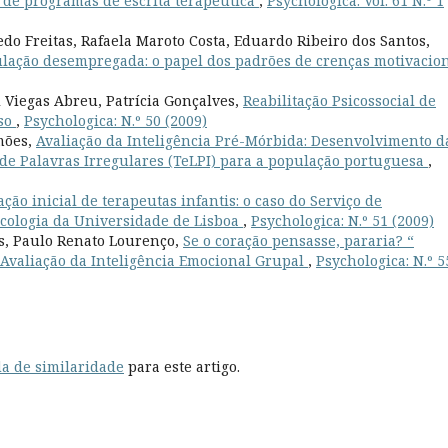
 de programas de escrita terapêutica
,
Psychologica: Vol. 61 N.º 1
o Freitas, Rafaela Maroto Costa, Eduardo Ribeiro dos Santos,
lação desempregada: o papel dos padrões de crenças motivacio
 Viegas Abreu, Patrícia Gonçalves,
Reabilitação Psicossocial de
aso
,
Psychologica: N.º 50 (2009)
imões,
Avaliação da Inteligência Pré-Mórbida: Desenvolvimento d
 de Palavras Irregulares (TeLPI) para a população portuguesa
,
ção inicial de terapeutas infantis: o caso do Serviço de
icologia da Universidade de Lisboa
,
Psychologica: N.º 51 (2009)
s, Paulo Renato Lourenço,
Se o coração pensasse, pararia? “
valiação da Inteligência Emocional Grupal
,
Psychologica: N.º 5
a de similaridade
para este artigo.