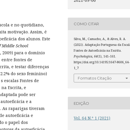
2021-09-06
COMO CITAR
cola e no quotidiano,
ta motivação. Assim, é
eficácia dos alunos. Este
Silva, M., Camacho, A., & Alves, R. A.
(2021). Adaptação Portuguesa da Escal
f Middle School
Fontes de Autoeficácia na Escrita.
, 2009) para o domínio
Psychologica
,
64
(1), 141–161.
o entre fontes de
https://doi.org/10.14195/1647-8606_64-
rita, e testar diferenças
1_7
52.2% do sexo feminino)
Formatos Citação
s escalas Fontes de
 na Escrita, e
adaptada pode ser
autoeficácia e a
EDIÇÃO
. As raparigas tiveram
de autoeficácia e
Vol. 64 N.º 1 (2021)
do o papel dos
otores da autoeficácia