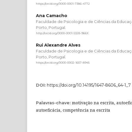
https://orcid.org/0000-0001-7386-4772
Ana Camacho
Faculdade de Psicologia e de Ciências da Educaç
Porto, Portugal.
http://orcid.org/0000-0001-5328-966X
Rui Alexandre Alves
Faculdade de Psicologia e de Ciências da Educaç
Porto, Portugal.
https://orcid.org/0000-0002-1657-8945
DOI:
https://doi.org/10.14195/1647-8606_64-1_7
motivação na escrita, autoefic
Palavras-chave:
autoeficácia, competência na escrita