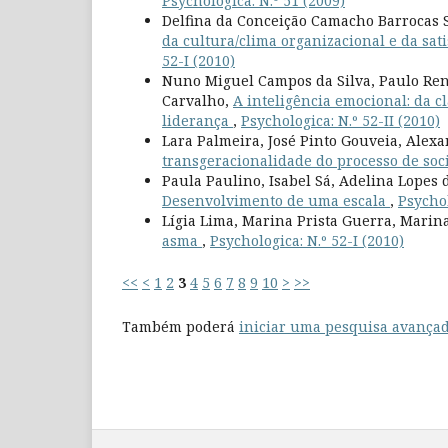
Psychologica: N.º 51 (2009)
Delfina da Conceição Camacho Barrocas S
da cultura/clima organizacional e da sat
52-I (2010)
Nuno Miguel Campos da Silva, Paulo Rena
Carvalho,
A inteligência emocional: da cl
liderança
,
Psychologica: N.º 52-II (2010)
Lara Palmeira, José Pinto Gouveia, Alex
transgeracionalidade do processo de soc
Paula Paulino, Isabel Sá, Adelina Lopes 
Desenvolvimento de uma escala
,
Psychol
Lígia Lima, Marina Prista Guerra, Marin
asma
,
Psychologica: N.º 52-I (2010)
<<
<
1
2
3
4
5
6
7
8
9
10
>
>>
Também poderá
iniciar uma pesquisa avançad