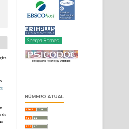
gica
do
ve
NÚMERO ATUAL
de
o de
ho