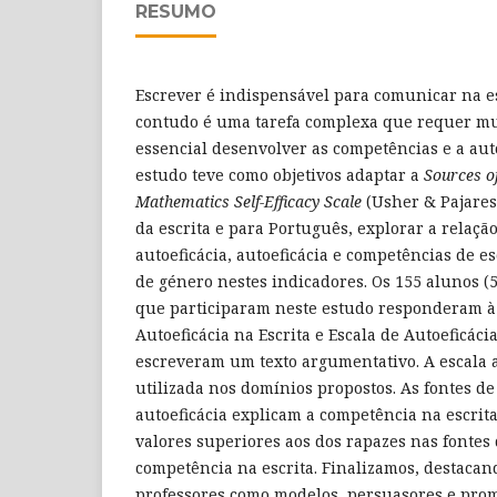
RESUMO
Escrever é indispensável para comunicar na es
contudo é uma tarefa complexa que requer mui
essencial desenvolver as competências e a auto
estudo teve como objetivos adaptar a
Sources o
Mathematics Self-Efficacy Scale
(Usher & Pajares
da escrita e para Português, explorar a relaçã
autoeficácia, autoeficácia e competências de esc
de género nestes indicadores. Os 155 alunos (
que participaram neste estudo responderam à 
Autoeficácia na Escrita e Escala de Autoeficácia
escreveram um texto argumentativo. A escala 
utilizada nos domínios propostos. As fontes de 
autoeficácia explicam a competência na escrita
valores superiores aos dos rapazes nas fontes 
competência na escrita. Finalizamos, destacan
professores como modelos, persuasores e prom