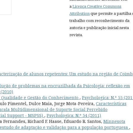
a
Licença Creative Commons
Attribution
que permite a partilha
trabalho com reconhecimento da
autoria e publicação inicial nesta
revista.
acterização de alunos repetentes: Um estudo na região de Coim
lução de problemas na encruzilhada da Psicologia: reflexão em
 (2010)
, Qualidade e Gestão do Conhecimento
,
Psychologica: N.º 55 (201
aulo Pimentel, Dulce Maia, Jorge Mota-Pereira,
Características
scala Multidimensional de Suporte Social Percebido
cial Support - MSPSS)
,
Psychologica: N.º 54 (2011)
 Fernandes, Richard F. Haase, Eduardo R. Santos,
Minnesota
: estudo de adaptação e validação para a população portuguesa
,