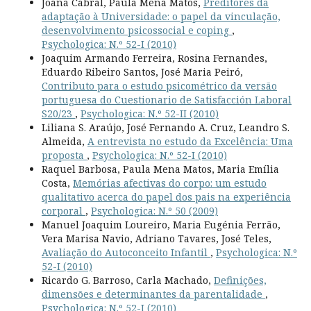
Joana Cabral, Paula Mena Matos,
Preditores da
adaptação à Universidade: o papel da vinculação,
desenvolvimento psicossocial e coping
,
Psychologica: N.º 52-I (2010)
Joaquim Armando Ferreira, Rosina Fernandes,
Eduardo Ribeiro Santos, José Maria Peiró,
Contributo para o estudo psicométrico da versão
portuguesa do Cuestionario de Satisfacción Laboral
S20/23
,
Psychologica: N.º 52-II (2010)
Liliana S. Araújo, José Fernando A. Cruz, Leandro S.
Almeida,
A entrevista no estudo da Excelência: Uma
proposta
,
Psychologica: N.º 52-I (2010)
Raquel Barbosa, Paula Mena Matos, Maria Emília
Costa,
Memórias afectivas do corpo: um estudo
qualitativo acerca do papel dos pais na experiência
corporal
,
Psychologica: N.º 50 (2009)
Manuel Joaquim Loureiro, Maria Eugénia Ferrão,
Vera Marisa Navio, Adriano Tavares, José Teles,
Avaliação do Autoconceito Infantil
,
Psychologica: N.º
52-I (2010)
Ricardo G. Barroso, Carla Machado,
Definições,
dimensões e determinantes da parentalidade
,
Psychologica: N.º 52-I (2010)