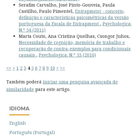
Serafim Carvalho, José Pinto-Gouveia, Paula
Castilho, Paulo Pimentel,
Entrapment - conceito,
definição e características psicométricas da versão
portuguesa da Escala de Entrapment
,
Psychologica:
N.º 54 (2011)
Marta Couto, Ana Cristina Quelhas, Csongor Juhos,
Necessidade de cognição, memória de trabalho e
recuperação de contra-exemplos para condicionais
causais
,
Psychologica: N.º 53 (2010)
<<
<
1
2
3
4
5
6
7
8
9
10
>
>>
Também poderá
iniciar uma pesquisa avançada de
similaridade
para este artigo.
IDIOMA
English
Português (Portugal)