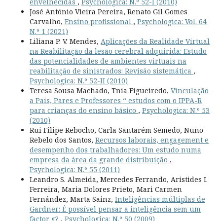
envelhecidas
,
Psychologica: N.º 52-I (2010)
José António Vieira Pereira, Renato Gil Gomes
Carvalho,
Ensino profissional
,
Psychologica: Vol. 64
N.º 1 (2021)
Liliana P. V. Mendes,
Aplicações da Realidade Virtual
na Reabilitação da lesão cerebral adquirida: Estudo
das potencialidades de ambientes virtuais na
reabilitação de sinistrados: Revisão sistemática
,
Psychologica: N.º 52-II (2010)
Teresa Sousa Machado, Tnia Figueiredo,
Vinculação
a Pais, Pares e Professores “ estudos com o IPPA-R
para crianças do ensino básico
,
Psychologica: N.º 53
(2010)
Rui Filipe Rebocho, Carla Santarém Semedo, Nuno
Rebelo dos Santos,
Recursos laborais, engagement e
desempenho dos trabalhadores: Um estudo numa
empresa da área da grande distribuição
,
Psychologica: N.º 55 (2011)
Leandro S. Almeida, Mercedes Ferrando, Aristides I.
Ferreira, Maria Dolores Prieto, Mari Carmen
Fernández, Marta Sainz,
Inteligências múltiplas de
Gardner: É possível pensar a inteligência sem um
factor g?
,
Psychologica: N.º 50 (2009)