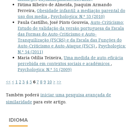
Fátima Ribeiro de Almeida, Joaquim Armando
Ferreira,
Obesidade infantil: a mediação parental do
uso dos media
,
Psychologica: N.º 53 (2010)
Paula Castilho, José Pinto Gouveia,
Auto-Criticismo:
Estudo de validação da versão portuguesa da Escala
das Formas do Auto-Criticismo e Auto-
Tranquilização (FSCRS) e da Escala das Funções do
Auto-Criticismo e Auto-Ataque (FSCS)
,
Psychologica:
N.º 54 (2011)
Maria Odília Teixeira,
Uma medida de auto-eficácia
percebida em contextos sociais e académicos
,
Psychologica: N.º 51 (2009)
<<
<
1
2
3
4
5
6
7
8
9
10
>
>>
Também poderá
iniciar uma pesquisa avançada de
similaridade
para este artigo.
IDIOMA