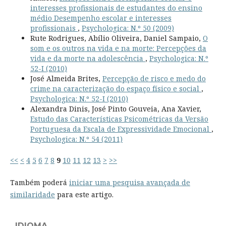
interesses profissionais de estudantes do ensino
médio Desempenho escolar e interesses
profissionais
,
Psychologica: N.º 50 (2009)
Rute Rodrigues, Abílio Oliveira, Daniel Sampaio,
O
som e os outros na vida e na morte: Percepções da
vida e da morte na adolescência
,
Psychologica: N.º
52-I (2010)
José Almeida Brites,
Percepção de risco e medo do
crime na caracterização do espaço físico e social
,
Psychologica: N.º 52-I (2010)
Alexandra Dinis, José Pinto Gouveia, Ana Xavier,
Estudo das Características Psicométricas da Versão
Portuguesa da Escala de Expressividade Emocional
,
Psychologica: N.º 54 (2011)
<<
<
4
5
6
7
8
9
10
11
12
13
>
>>
Também poderá
iniciar uma pesquisa avançada de
similaridade
para este artigo.
IDIOMA