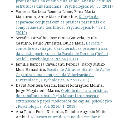
profissionais do ensino e da saúde: Análise de duas
estruturas dimensionais
,
Psychologica: N.º 55 (2011)
Vanessa Barbosa Romera Leme, Edna Maria
Marturano, Anne Marie Fontaine,
Relação da
separação conjugal com as práticas parentais e o
comportamento dos filhos
,
Psychologica: N.º 52-I
(2010)
Serafim Carvalho, José Pinto-Gouveia, Paula
Castilho, Paulo Pimentel, Dulce Maia,
Derrota “
conceito e avaliação: Características psicométricas
da versão portuguesa da Escala de Derrota (Defeat
Scale)
,
Psychologica: N.º 54 (2011)
Jamille Barbosa Cavalcanti Pereira, Darcy Mitiko
Mori Hanashiro,
Escala de Atitudes diante de Ações
Organizacionais em prol da Valorização da
Diversidade
,
Psychologica: N.º 55 (2011)
David Montesa García, Isabel Rodríguez Molina,
Jorge Magdaleno Marco,
O efeito das caraterísticas
do trabalho na satisfação laboral intrínseca e
extrínseca: o papel moderador do capital psicológico
,
Psychologica: Vol. 62 N.º 1 (2019)
Ana Paula Porto Noronha, Rodolfo Augusto Matteo
Ambiel,
Relações entre desempenho escolar e