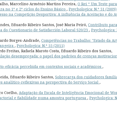
valho, Marcelino Arménio Martins Pereira,
O Rei “ Um Teste para
ra no 1º e 2º ciclos do Ensino Básico
,
Psychologica: N.º 51 (2009)
esso na Competição Desportiva: A influência da Aceitação e do A
des, Eduardo Ribeiro Santos, José Maria Peiró,
Contributo para
a do Cuestionario de Satisfacción Laboral S20/23
,
Psychologica: 
duardo Borges-Andrade,
Competências no Trabalho: "Estado da Ar
rangeira
,
Psychologica: N.º 55 (2011)
o Freitas, Rafaela Maroto Costa, Eduardo Ribeiro dos Santos,
lação desempregada: o papel dos padrões de crenças motivacio
o-eficácia percebida em contextos sociais e académicos
,
eida, Eduardo Ribeiro Santos,
Sobrecarga dos cuidadores famili
 analítico-reflexivas na perspectiva do Serviço Social
,
co Coelho,
Adaptação da Escala de Inteligência Emocional de Wo
factorial e fiabilidade numa amostra portuguesa
,
Psychologica: N