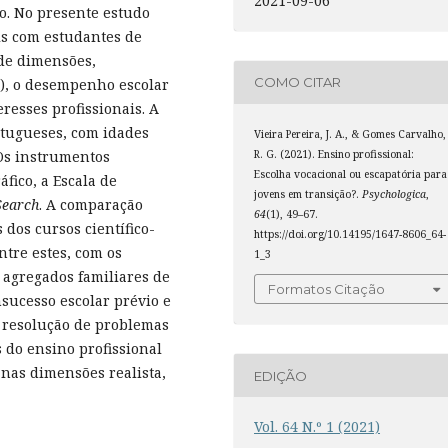
2021-09-06
ão. No presente estudo
is com estudantes de
de dimensões,
COMO CITAR
), o desempenho escolar
resses profissionais. A
rtugueses, com idades
Vieira Pereira, J. A., & Gomes Carvalho,
R. G. (2021). Ensino profissional:
 Os instrumentos
Escolha vocacional ou escapatória para
fico, a Escala de
jovens em transição?.
Psychologica
,
Search
. A comparação
64
(1), 49–67.
 dos cursos científico-
https://doi.org/10.14195/1647-8606_64-
tre estes, com os
1_3
 agregados familiares de
Formatos Citação
nsucesso escolar prévio e
 resolução de problemas
 do ensino profissional
 nas dimensões realista,
EDIÇÃO
Vol. 64 N.º 1 (2021)