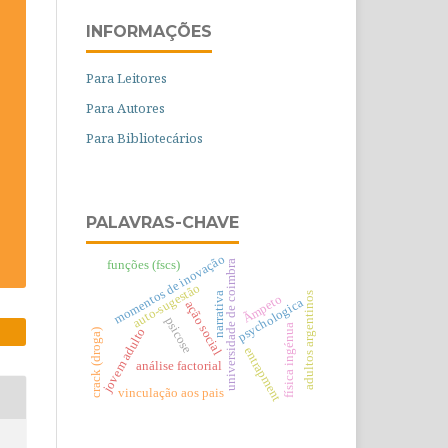
INFORMAÇÕES
Para Leitores
Para Autores
Para Bibliotecários
PALAVRAS-CHAVE
momentos de inovação
universidade de coimbra
funções (fscs)
auto-sugestão
adultos argentinos
narrativa
Ãmpeto
psychologica
ação social
psicose
física ingénua
jovem adulto
crack (droga)
entrapment
análise factorial
vinculação aos pais