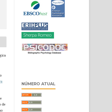
gica
do
ve
NÚMERO ATUAL
de
o de
ho