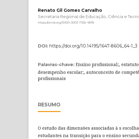
Renato Gil Gomes Carvalho
Secretaria Regional de Educação, Ciência e Tecno
https://orcid.org/0000-0003-1766-4818
DOI:
https://doi.org/10.14195/1647-8606_64-1_3
Ensino profissional;, estatut
Palavras-chave:
desempenho escolar;, autoconceito de competê
profissionais
RESUMO
O estudo das dimensões associadas à s escolha
estudantes na transição para o ensino secund