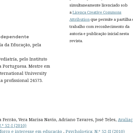
simultaneamente licenciado sob
a
Licença Creative Commons
Attribution
que permite a partilha
trabalho com reconhecimento da
autoria e publicação inicial nesta
Independente
revista.
ía da Educação, pela
iatría, pelo Instituto
ca Portuguesa. Mestre em
nternational University
a profissional 24573.
Ferrão, Vera Marisa Navio, Adriano Tavares, José Teles,
Avalia
.º 52-I (2010)
forço e interesse em educação
,
Psychologica: N.º 52-II (2010)