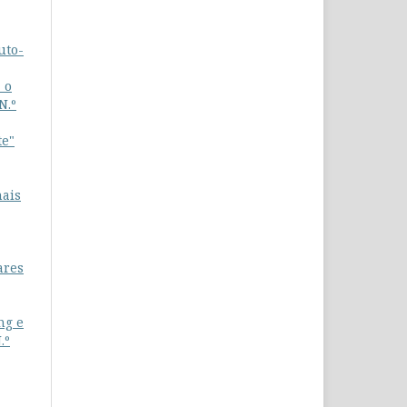
uto-
 o
N.º
te"
nais
ares
ng e
.º