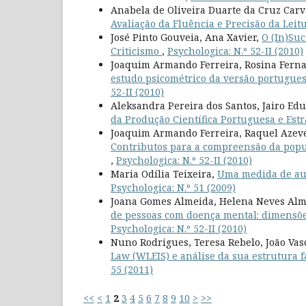
Anabela de Oliveira Duarte da Cruz Car
Avaliação da Fluência e Precisão da Leitu
José Pinto Gouveia, Ana Xavier,
O (In)Suc
Criticismo
,
Psychologica: N.º 52-II (2010)
Joaquim Armando Ferreira, Rosina Fernan
estudo psicométrico da versão portugues
52-II (2010)
Aleksandra Pereira dos Santos, Jairo E
da Produção Científica Portuguesa e Est
Joaquim Armando Ferreira, Raquel Azeved
Contributos para a compreensão da popu
,
Psychologica: N.º 52-II (2010)
Maria Odília Teixeira,
Uma medida de aut
Psychologica: N.º 51 (2009)
Joana Gomes Almeida, Helena Neves Alm
de pessoas com doença mental: dimensões
Psychologica: N.º 52-II (2010)
Nuno Rodrigues, Teresa Rebelo, João Vas
Law (WLEIS) e análise da sua estrutura 
55 (2011)
<<
<
1
2
3
4
5
6
7
8
9
10
>
>>