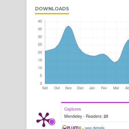
DOWNLOADS
Captures
Mendeley - Readers:
20
-
see details