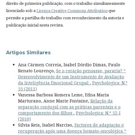
direito de primeira publicação, com o trabalho simultaneamente
licenciado sob a
Licença Creative Commons Attribution
que
permite a partilha do trabalho com reconhecimento da autoria e
publicação inicial nesta revista.
Artigos Similares
Ana Cármen Correia, Isabel Dórdio Dimas, Paulo
Renato Lourenço,
Se o coração pensasse, pararia? “
Desenvolvimento de um Instrumento de Avaliação
da Inteligência Emocional Grupal
,
Psychologica: N.º
55 (2011)
Vanessa Barbosa Romera Leme, Edna Maria
Marturano, Anne Marie Fontaine,
Relação da
separação conjugal com as práticas parentais e o
comportamento dos filhos
,
Psychologica: N.º 52-I
(2010)
Sílvia Reis, Isabel Narciso,
Factores de adaptação e
recuperação após uma doença hemato-oncológica “