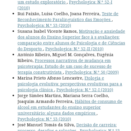
um estudo exploratório
,
Psychologica: N.º 52-I
(2010)
Rui Paixão, Luísa Coelho, Joana Ferreira,
Teste de
Reconhecimento Paralinguístico das Emoções
,
Psychologica: N.º 53 (2010)
Susana Isabel Vicente Ramos,
Motivação e ansiedade
dos alunos do Ensino Superior face à s avaliações:
comparação entre alunos de Psicologia e de Ciências
do Desporto
,
Psychologica: N.º 52-II (2010)
António Ribeiro, Miguel M. Gonçalves, Eugénia
Ribeiro,
Processos narrativos de mudança em
psicoterapia: Estudo de um caso de sucesso de
terapia construtivista
,
Psychologica: N.º 50 (2009)
Marina Prieto Afonso Lencastre,
Etologia e
psicologia evolutiva: perspectivas evolutivas para a
psicologia clínica
,
Psychologica: N.º 52-I (2010)
Jorge Simões Martins, Mariana Serra Coelho,
Joaquim Armando Ferreira,
Hábitos de consumo de
álcool em estudantes do ensino superior
universitário: alguns dados empíricos
,
Psychologica: N.º 53 (2010)
José Manuel Tomás da Silva,
Decisão de carreira:
processo, desafios e soluções
,
Psychologica: N.º 53