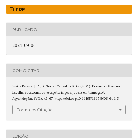
PDF
PUBLICADO
2021-09-06
COMO CITAR
Vieira Pereira, J. A., & Gomes Carvalho, R. G. (2021). Ensino profissional:
Escolha vocacional ou escapatória para jovens em transição?.
Psychologica
,
64
(1), 49–67. https://doi.org/10.14195/1647-8606_64-1_3
Formatos Citação
EDIÇÃO