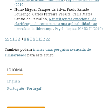
(2010)
Nuno Miguel Campos da Silva, Paulo Renato
Lourenço, Carlos Ferreira Peralta, Carla Maria
Santos de Carvalho,
A inteligência emocional: da
clarificação do constructo à sua aplicabilidade ao
exercício da liderança
,
Psychologica: N.º 52-II (2010)
<<
<
1
2
3
4
5
6
7
8
9
10
>
>>
Também poderá
iniciar uma pesquisa avançada de
similaridade
para este artigo.
IDIOMA
English
Português (Portugal)