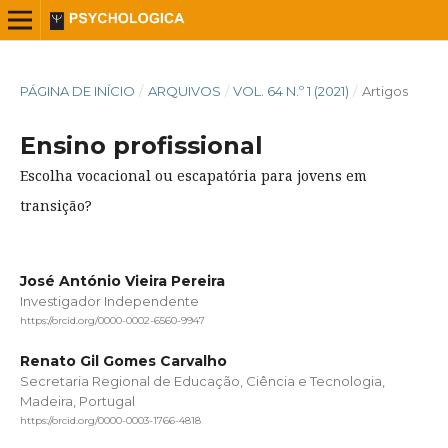
PÁGINA DE INÍCIO
/
ARQUIVOS
/
VOL. 64 N.º 1 (2021)
/
Artigos
Ensino profissional
Escolha vocacional ou escapatória para jovens em
transição?
José António Vieira Pereira
Investigador Independente
https://orcid.org/0000-0002-6560-9947
Renato Gil Gomes Carvalho
Secretaria Regional de Educação, Ciência e Tecnologia,
Madeira, Portugal
https://orcid.org/0000-0003-1766-4818