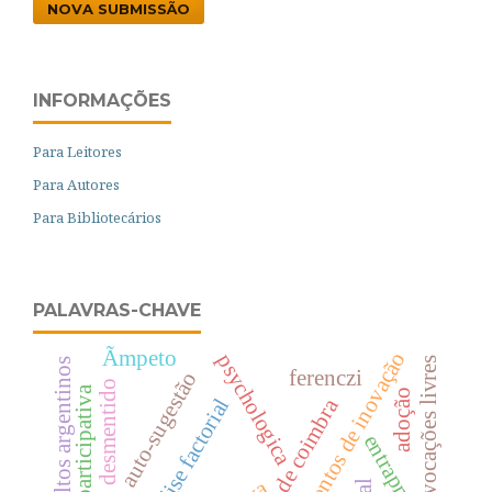
NOVA SUBMISSÃO
INFORMAÇÕES
Para Leitores
Para Autores
Para Bibliotecários
PALAVRAS-CHAVE
Ãmpeto
momentos de inovação
psychologica
evocações livres
adultos argentinos
ferenczi
auto-sugestão
desmentido
adoção
análise factorial
entrapment