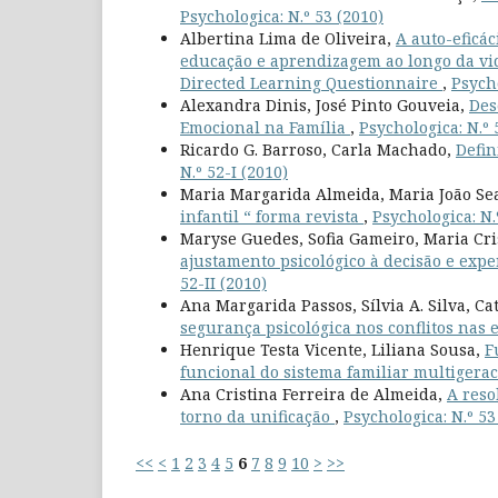
Psychologica: N.º 53 (2010)
Albertina Lima de Oliveira,
A auto-eficá
educação e aprendizagem ao longo da vida
Directed Learning Questionnaire
,
Psycho
Alexandra Dinis, José Pinto Gouveia,
Des
Emocional na Família
,
Psychologica: N.º 
Ricardo G. Barroso, Carla Machado,
Defin
N.º 52-I (2010)
Maria Margarida Almeida, Maria João Sea
infantil “ forma revista
,
Psychologica: N.
Maryse Guedes, Sofia Gameiro, Maria Cr
ajustamento psicológico à decisão e exp
52-II (2010)
Ana Margarida Passos, Sílvia A. Silva, Ca
segurança psicológica nos conflitos nas
Henrique Testa Vicente, Liliana Sousa,
F
funcional do sistema familiar multigera
Ana Cristina Ferreira de Almeida,
A reso
torno da unificação
,
Psychologica: N.º 53
<<
<
1
2
3
4
5
6
7
8
9
10
>
>>