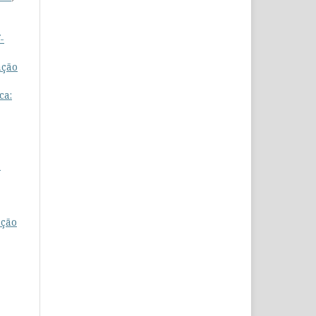
-
ação
ca:
º
ação