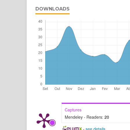
DOWNLOADS
Captures
Mendeley - Readers:
20
-
see details