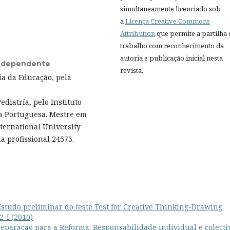
simultaneamente licenciado sob
a
Licença Creative Commons
Attribution
que permite a partilha
trabalho com reconhecimento da
autoria e publicação inicial nesta
Independente
revista.
ía da Educação, pela
iatría, pelo Instituto
ca Portuguesa. Mestre em
nternational University
a profissional 24573.
Estudo preliminar do teste Test for Creative Thinking-Drawing
2-I (2010)
eparação para a Reforma: Responsabilidade individual e colect