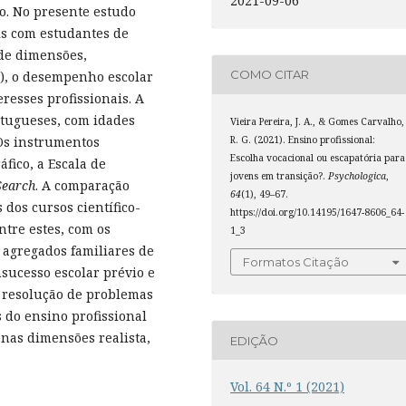
2021-09-06
ão. No presente estudo
is com estudantes de
de dimensões,
COMO CITAR
), o desempenho escolar
resses profissionais. A
rtugueses, com idades
Vieira Pereira, J. A., & Gomes Carvalho,
R. G. (2021). Ensino profissional:
 Os instrumentos
Escolha vocacional ou escapatória para
fico, a Escala de
jovens em transição?.
Psychologica
,
Search
. A comparação
64
(1), 49–67.
 dos cursos científico-
https://doi.org/10.14195/1647-8606_64-
tre estes, com os
1_3
 agregados familiares de
Formatos Citação
nsucesso escolar prévio e
 resolução de problemas
 do ensino profissional
 nas dimensões realista,
EDIÇÃO
Vol. 64 N.º 1 (2021)