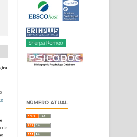
gica
do
ve
NÚMERO ATUAL
de
o de
ho