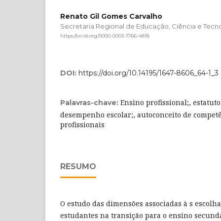
Renato Gil Gomes Carvalho
Secretaria Regional de Educação, Ciência e Tecno
https://orcid.org/0000-0003-1766-4818
DOI:
https://doi.org/10.14195/1647-8606_64-1_3
Ensino profissional;, estatut
Palavras-chave:
desempenho escolar;, autoconceito de competê
profissionais
RESUMO
O estudo das dimensões associadas à s escolha
estudantes na transição para o ensino secund