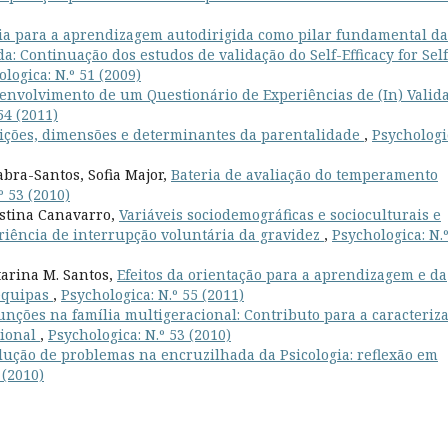
cia para a aprendizagem autodirigida como pilar fundamental da
: Continuação dos estudos de validação do Self-Efficacy for Self
logica: N.º 51 (2009)
envolvimento de um Questionário de Experiências de (In) Valid
54 (2011)
ições, dimensões e determinantes da parentalidade
,
Psychologi
bra-Santos, Sofia Major,
Bateria de avaliação do temperamento
º 53 (2010)
istina Canavarro,
Variáveis sociodemográficas e socioculturais e
eriência de interrupção voluntária da gravidez
,
Psychologica: N.
tarina M. Santos,
Efeitos da orientação para a aprendizagem e da
 equipas
,
Psychologica: N.º 55 (2011)
unções na família multigeracional: Contributo para a caracteriz
cional
,
Psychologica: N.º 53 (2010)
lução de problemas na encruzilhada da Psicologia: reflexão em
 (2010)