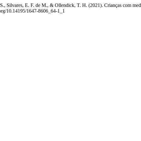
, S., Silvares, E. F. de M., & Ollendick, T. H. (2021). Crianças com m
oi.org/10.14195/1647-8606_64-1_1