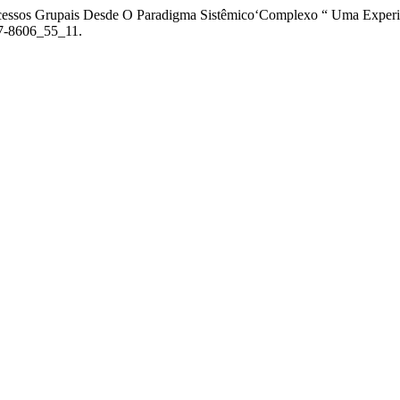
Processos Grupais Desde O Paradigma Sistêmico‘Complexo “ Uma Expe
647-8606_55_11.